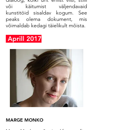
dialoog, kõiki üht erilist viisi, stiili
või käitumist väljendavaid
kunstitöid sisaldav kogum. See
peaks olema dokument, mis
võimaldab kedagi täielikult mõista.
Aprill 2017
MARGE MONKO