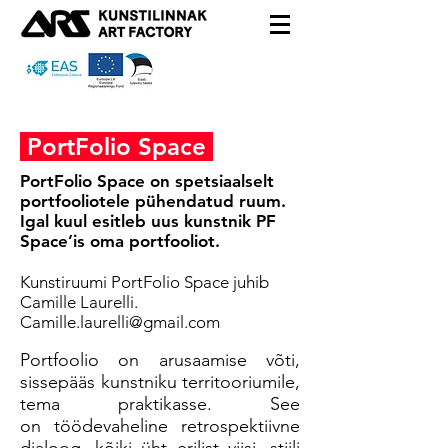
PortFolio Space
PortFolio Space on spetsiaalselt
portfooliotele pühendatud ruum.
Igal kuul esitleb uus kunstnik PF
Space’is oma portfooliot.
Kunstiruumi PortFolio Space juhib
Camille Laurelli.
C
amille.laurelli@gmail.com
Portfoolio on arusaamise võti,
sissepääs kunstniku territooriumile,
tema praktikasse. See
on töödevaheline retrospektiivne