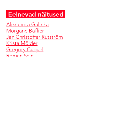
Eelnevad näitused
Alexandra Galinka
Morgane Baffier
Jan Christoffer Rutström
Krista Mölder
Gregory Cuquel
Roman Sein
Triin Tamm
Tony Regazzoni
Anna Škodenko
Pat and Mat
Pierre Courtin
Andrea Sandraz
Johnson ja Johnson
Codeluppi ja Solomoukha
Varvara & Mar
Éléonore Pano-Zavaroni
Karel Koplimets
Clôde Coulpier
Jaanus Samma