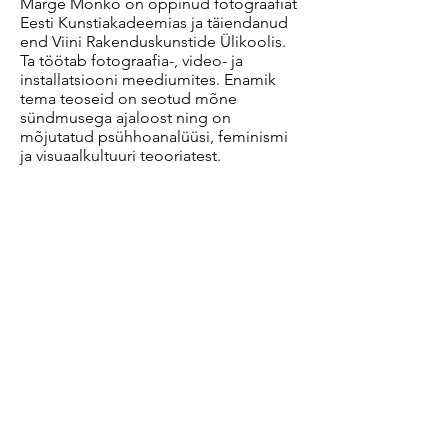
Marge Monko on õppinud fotograafiat
Eesti Kunstiakadeemias ja täiendanud
end Viini Rakenduskunstide Ülikoolis.
Ta töötab fotograafia-, video- ja
installatsiooni meediumites. Enamik
tema teoseid on seotud mõne
sündmusega ajaloost ning on
mõjutatud psühhoanalüüsi, feminismi
ja visuaalkultuuri teooriatest.