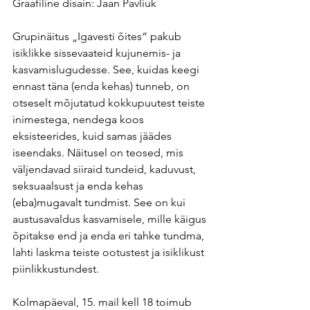
Graafiline disain: Jaan Pavliuk
Grupinäitus „Igavesti õites“ pakub 
isiklikke sissevaateid kujunemis- ja 
kasvamislugudesse. See, kuidas keegi 
ennast täna (enda kehas) tunneb, on 
otseselt mõjutatud kokkupuutest teiste 
inimestega, nendega koos 
eksisteerides, kuid samas jäädes 
iseendaks. Näitusel on teosed, mis 
väljendavad siiraid tundeid, kaduvust, 
seksuaalsust ja enda kehas 
(eba)mugavalt tundmist. See on kui 
austusavaldus kasvamisele, mille käigus 
õpitakse end ja enda eri tahke tundma, 
lahti laskma teiste ootustest ja isiklikust 
piinlikkustundest.
Kolmapäeval, 15. mail kell 18 toimub 