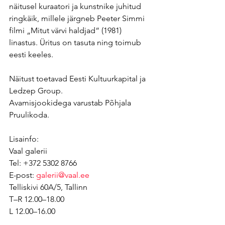
näitusel kuraatori ja kunstnike juhitud 
ringkäik, millele järgneb Peeter Simmi 
filmi „Mitut värvi haldjad“ (1981) 
linastus. Üritus on tasuta ning toimub 
eesti keeles.
Näitust toetavad Eesti Kultuurkapital ja 
Ledzep Group. 
Avamisjookidega varustab Põhjala 
Pruulikoda.
Lisainfo:
Vaal galerii
Tel: +372 5302 8766 
E-post: 
galerii@vaal.ee
Telliskivi 60A/5, Tallinn
T–R 12.00–18.00
L 12.00–16.00