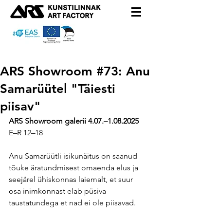
ARS Showroom #73: Anu
Samarüütel "Täiesti
piisav"
ARS Showroom galerii
4.07.–1.08.2025
E
–
R 12
–
18
Anu Samarüütli isikunäitus on saanud 
tõuke äratundmisest omaenda elus ja 
seejärel ühiskonnas laiemalt, et suur 
osa inimkonnast elab püsiva 
taustatundega et nad ei ole piisavad.