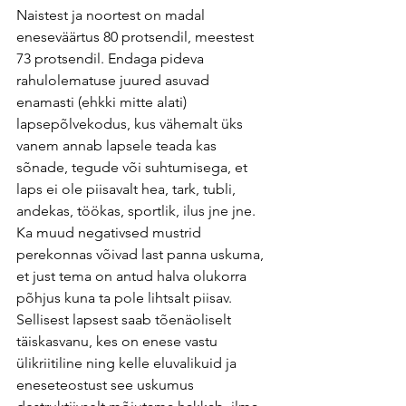
Naistest ja noortest on madal 
eneseväärtus 80 protsendil, meestest 
73 protsendil. Endaga pideva 
rahulolematuse juured asuvad 
enamasti (ehkki mitte alati) 
lapsepõlvekodus, kus vähemalt üks 
vanem annab lapsele teada kas 
sõnade, tegude või suhtumisega, et 
laps ei ole piisavalt hea, tark, tubli, 
andekas, töökas, sportlik, ilus jne jne. 
Ka muud negativsed mustrid 
perekonnas võivad last panna uskuma, 
et just tema on antud halva olukorra 
põhjus kuna ta pole lihtsalt piisav. 
Sellisest lapsest saab tõenäoliselt 
täiskasvanu, kes on enese vastu 
ülikriitiline ning kelle eluvalikuid ja 
eneseteostust see uskumus 