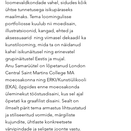
loomevaldkondade vahel, sidudes kõik 
ühtse tunnetusega isikupäraseks 
maailmaks. Tema loomingulisse 
portfoliosse kuulub nii moedisain, 
illustratsioonid, kangad, ehted ja 
aksessuaarid  ning viimasel dekaadil ka 
kunstilooming, mida ta on näidanud 
kahel isikunäitusel ning erinevatel 
grupinäitustel Eestis ja mujal.
Anu Samarüütel on lõpetanud London 
Central Saint Martins College MA 
moeosakonna ning ERKI/Kunstiülikooli 
(EKA), õppides enne moeosakonda 
üleminekut tööstusdisaini, kus sel ajal 
õpetati ka graafilist disaini. Sealt on 
ilmselt pärit tema armastus lihtsustatud 
ja stiliseeritud vormide, märgiliste 
kujundite, ühtlaste konkreetsete 
värvipindade ja selgete joonte vastu. 