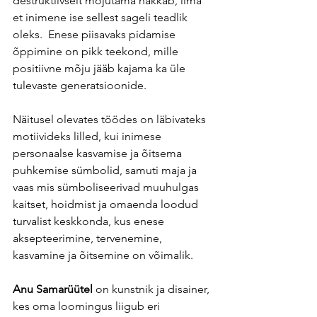
destruktiivselt mõjutama hakkab, ilma 
et inimene ise sellest sageli teadlik 
oleks.  Enese piisavaks pidamise 
õppimine on pikk teekond, mille 
positiivne mõju jääb kajama ka üle 
tulevaste generatsioonide. 
Näitusel olevates töödes on läbivateks 
motiivideks lilled, kui inimese 
personaalse kasvamise ja õitsema 
puhkemise sümbolid, samuti maja ja 
vaas mis sümboliseerivad muuhulgas 
kaitset, hoidmist ja omaenda loodud 
turvalist keskkonda, kus enese 
aksepteerimine, tervenemine, 
kasvamine ja õitsemine on võimalik.
Anu Samarüütel
 on kunstnik ja disainer, 
kes oma loomingus liigub eri 