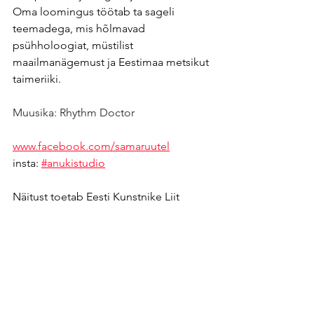
Oma loomingus töötab ta sageli 
teemadega, mis hõlmavad 
psühholoogiat, müstilist 
maailmanägemust ja Eestimaa metsikut 
taimeriiki.
Muusika: Rhythm Doctor
www.facebook.com/samaruutel
insta:
#anukistudio
Näitust toetab Eesti Kunstnike Liit