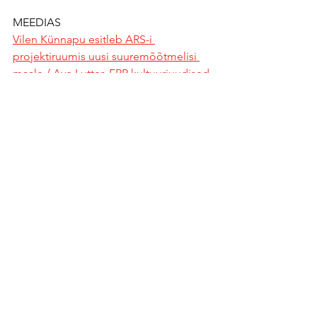
MEEDIAS
Vilen Künnapu esitleb ARS-i 
projektiruumis uusi suuremõõtmelisi 
maale / Ave Lutter, ERR kultuuriuudised 
11.12.2025
ARS Kunstilinnak
See All
Recent Posts