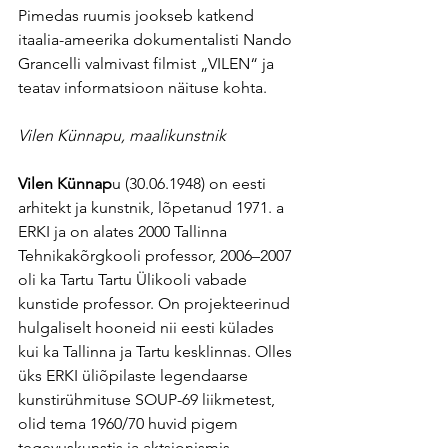
Pimedas ruumis jookseb katkend 
itaalia-ameerika dokumentalisti Nando 
Grancelli valmivast filmist „VILEN“ ja 
teatav informatsioon näituse kohta.
Vilen Künnapu, maalikunstnik
Vilen Künnap
u (30.06.1948) on eesti 
arhitekt ja kunstnik, lõpetanud 1971. a 
ERKI ja on alates 2000 Tallinna 
Tehnikakõrgkooli professor, 2006–2007 
oli ka Tartu Tartu Ülikooli vabade 
kunstide professor. On projekteerinud 
hulgaliselt hooneid nii eesti külades 
kui ka Tallinna ja Tartu kesklinnas. Olles 
üks ERKI üliõpilaste legendaarse 
kunstirühmituse SOUP-69 liikmetest, 
olid tema 1960/70 huvid pigem 
tegevuskunstis ja aktsionismis. 