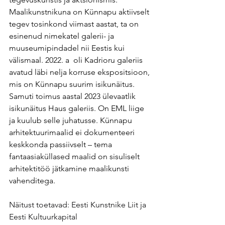
Maalikunstnikuna on Künnapu aktiivselt 
tegev tosinkond viimast aastat, ta on 
esinenud nimekatel galerii- ja 
muuseumipindadel nii Eestis kui 
välismaal. 2022. a  oli Kadrioru galeriis 
avatud läbi nelja korruse ekspositsioon, 
mis on Künnapu suurim isikunäitus. 
Samuti toimus aastal 2023 ülevaatlik 
isikunäitus Haus galeriis. On EML liige 
ja kuulub selle juhatusse. Künnapu 
arhitektuurimaalid ei dokumenteeri 
keskkonda passiivselt – tema 
fantaasiaküllased maalid on sisuliselt 
arhitektitöö jätkamine maalikunsti 
vahenditega.
Näitust toetavad: Eesti Kunstnike Liit ja 
Eesti Kultuurkapital