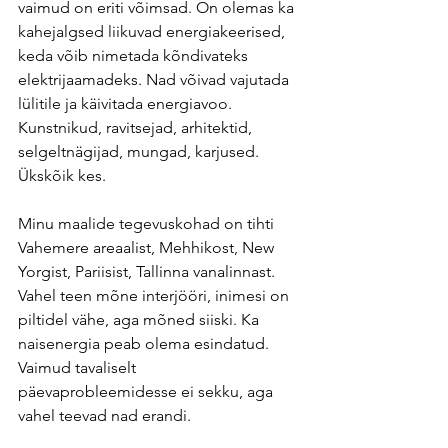
vaimud on eriti võimsad. On olemas ka 
kahejalgsed liikuvad energiakeerised, 
keda võib nimetada kõndivateks 
elektrijaamadeks. Nad võivad vajutada 
lülitile ja käivitada energiavoo. 
Kunstnikud, ravitsejad, arhitektid, 
selgeltnägijad, mungad, karjused. 
Ükskõik kes.
Minu maalide tegevuskohad on tihti 
Vahemere areaalist, Mehhikost, New 
Yorgist, Pariisist, Tallinna vanalinnast. 
Vahel teen mõne interjööri, inimesi on 
piltidel vähe, aga mõned siiski. Ka 
naisenergia peab olema esindatud. 
Vaimud tavaliselt 
päevaprobleemidesse ei sekku, aga 
vahel teevad nad erandi. 