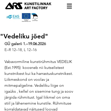
"Vedeliku jõed"
GÜ galerii 1.–
19.06.
2026
E–R 12–18, L 12–16
Vabavormiline kunstirühmitus VEDELIK 
(Est.1995)  koosneb nii kutselistest 
kunstnikest kui ka harrastuskunstnikest. 
Liikmeskond on voolav ja 
mitmepalgeline. Vedeliku liige on 
igaüks , kellel on sisemine tung ja soov 
järgida rühmitust. Igal liikmel on oma 
stiil ja lähenemine kunstile. Rühmituse 
korraldatavad näitused loovad 