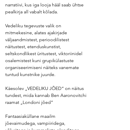
narratiivi, kus iga looja hääl saab ühtse 
pealkirja all vabalt kõlada.
Vedeliku tegevuste valik on 
mitmekesine, alates ajakirjade 
väljaandmistest, perioodilistest 
näitustest, etenduskunstist, 
seltskondlikest üritustest, viktoriinidel 
osalemistest kuni grupikülastuste 
organiseerimiseni näiteks vanemate 
tuntud kunstnike juurde.
Käesolev „VEDELIKU JÕED“ on näitus 
tundest, mida kannab Ben Aaronovitchi 
raamat „Londoni jõed“
Fantaasiaküllane maailm 
jõevaimudega, vampiiridega, 