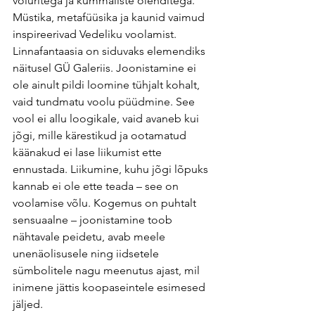
võluritega ja kummaliste olenditega. 
Müstika, metafüüsika ja kaunid vaimud 
inspireerivad Vedeliku voolamist. 
Linnafantaasia on siduvaks elemendiks 
näitusel GÜ Galeriis. Joonistamine ei 
ole ainult pildi loomine tühjalt kohalt, 
vaid tundmatu voolu püüdmine. See 
vool ei allu loogikale, vaid avaneb kui 
jõgi, mille kärestikud ja ootamatud 
käänakud ei lase liikumist ette 
ennustada. Liikumine, kuhu jõgi lõpuks 
kannab ei ole ette teada – see on 
voolamise võlu. Kogemus on puhtalt 
sensuaalne – joonistamine toob 
nähtavale peidetu, avab meele 
unenäolisusele ning iidsetele 
sümbolitele nagu meenutus ajast, mil 
inimene jättis koopaseintele esimesed 
jäljed.