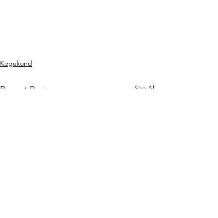
Kogukond
See All
Recent Posts