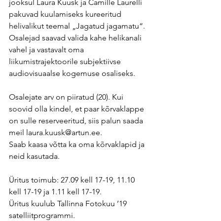
jooksul Laura Kuusk ja Camille Laurelli 
pakuvad kuulamiseks kureeritud 
helivalikut teemal „Jagatud jagamatu“. 
Osalejad saavad valida kahe helikanali 
vahel ja vastavalt oma 
liikumistrajektoorile subjektiivse 
audiovisuaalse kogemuse osaliseks.
Osalejate arv on piiratud (20). Kui 
soovid olla kindel, et paar kõrvaklappe 
on sulle reserveeritud, siis palun saada 
meil laura.kuusk@artun.ee.
Saab kaasa võtta ka oma kõrvaklapid ja 
neid kasutada.
Üritus toimub: 27.09 kell 17-19, 11.10 
kell 17-19 ja 1.11 kell 17-19.
Üritus kuulub Tallinna Fotokuu ’19 
satelliitprogrammi.