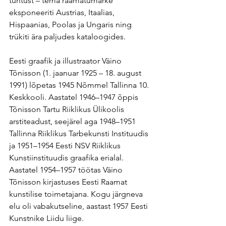
tuntust – tema raamatumärke 
eksponeeriti Austrias, Itaalias, 
Hispaanias, Poolas ja Ungaris ning 
trükiti ära paljudes kataloogides.
Eesti graafik ja illustraator Väino 
Tõnisson (1. jaanuar 1925 – 18. august 
1991) lõpetas 1945 Nõmmel Tallinna 10. 
Keskkooli. Aastatel 1946–1947 õppis 
Tõnisson Tartu Riiklikus Ülikoolis 
arstiteadust, seejärel aga 1948–1951 
Tallinna Riiklikus Tarbekunsti Instituudis 
ja 1951–1954 Eesti NSV Riiklikus 
Kunstiinstituudis graafika erialal.
Aastatel 1954–1957 töötas Väino 
Tõnisson kirjastuses Eesti Raamat 
kunstilise toimetajana. Kogu järgneva 
elu oli vabakutseline, aastast 1957 Eesti 
Kunstnike Liidu liige.