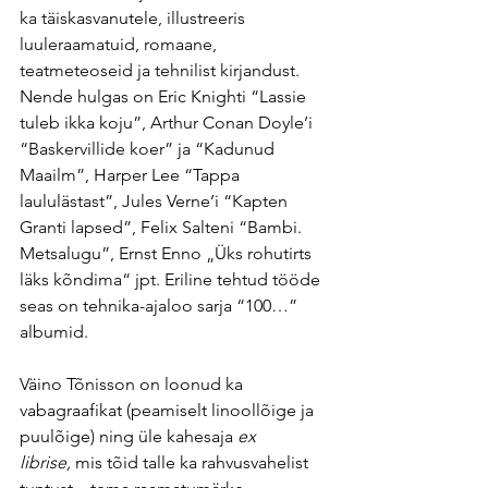
ka täiskasvanutele, illustreeris 
luuleraamatuid, romaane, 
teatmeteoseid ja tehnilist kirjandust. 
Nende hulgas on Eric Knighti “Lassie 
tuleb ikka koju”, Arthur Conan Doyle’i 
“Baskervillide koer” ja “Kadunud 
Maailm”, Harper Lee “Tappa 
laululästast”, Jules Verne’i “Kapten 
Granti lapsed”, Felix Salteni “Bambi. 
Metsalugu”, Ernst Enno „Üks rohutirts 
läks kõndima“ jpt. Eriline tehtud tööde 
seas on tehnika-ajaloo sarja “100…” 
albumid.
Väino Tõnisson on loonud ka 
vabagraafikat (peamiselt linoollõige ja 
puulõige) ning üle kahesaja 
ex 
librise,
 mis tõid talle ka rahvusvahelist 