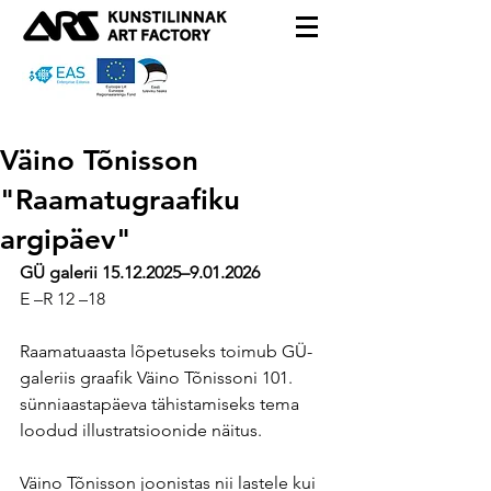
Väino Tõnisson
"Raamatugraafiku
argipäev"
GÜ galerii 15.12.2025
–
9.01.2026 
E –R 12 –18
Raamatuaasta lõpetuseks toimub GÜ-
galeriis graafik Väino Tõnissoni 101. 
sünniaastapäeva tähistamiseks tema 
loodud illustratsioonide näitus.
Väino Tõnisson joonistas nii lastele kui 