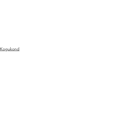
Kogukond
See All
Recent Posts