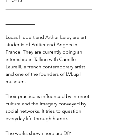
P 15–18
___________________________________
___________________________________
____________
Lucas Hubert and Arthur Leray are art 
students of Poitier and Angers in 
France. They are currently doing an 
internship in Tallinn with Camille 
Laurelli, a french contemporary artist 
and one of the founders of LVLup! 
museum.
Their practice is influenced by internet 
culture and the imagery conveyed by 
social networks. It tries to question 
everyday life through humor.
The works shown here are DIY 