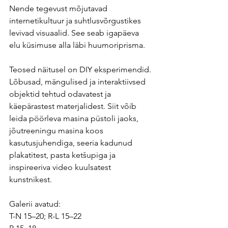
Nende tegevust mõjutavad 
internetikultuur ja suhtlusvõrgustikes 
levivad visuaalid. See seab igapäeva 
elu küsimuse alla läbi huumoriprisma.
Teosed näitusel on DIY eksperimendid. 
Lõbusad, mängulised ja interaktiivsed 
objektid tehtud odavatest ja 
käepärastest materjalidest. Siit võib 
leida pöörleva masina püstoli jaoks, 
jõutreeningu masina koos 
kasutusjuhendiga, seeria kadunud 
plakatitest, pasta ketšupiga ja 
inspireeriva video kuulsatest 
kunstnikest.
Galerii avatud:
T-N 15–20; R-L 15–22