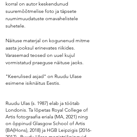
korral on autor keskendunud 
suuremõõtmelise foto ja täpsete 
ruumimuudatuste omavahelistele 
suhetele.
Näituse materjal on kogunenud mitme 
aasta jooksul erinevates riikides. 
Varasemad teosed on uuel kujul 
vormistatud praeguse näituse jaoks. 
"Keerulised asjad" on Ruudu Ulase 
esimene isiknäitus Eestis. 
Ruudu Ulas (s. 1987) elab ja töötab 
Londonis. Ta lõpetas Royal College of 
Artis fotograafia eriala (MA, 2021) ning 
on õppinud Glasgow School of Artis 
(BA(Hons), 2018) ja HGB Leipzigis (2016-
2017).  Ruudu Ulase magistriõpinguid 