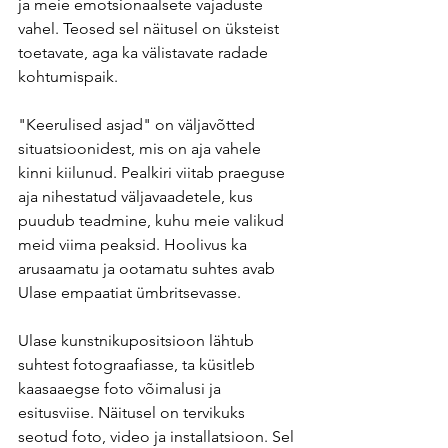
ja meie emotsionaalsete vajaduste 
vahel. Teosed sel näitusel on üksteist 
toetavate, aga ka välistavate radade 
kohtumispaik.
"Keerulised asjad" on väljavõtted 
situatsioonidest, mis on aja vahele 
kinni kiilunud. Pealkiri viitab praeguse 
aja nihestatud väljavaadetele, kus 
puudub teadmine, kuhu meie valikud 
meid viima peaksid. Hoolivus ka 
arusaamatu ja ootamatu suhtes avab 
Ulase empaatiat ümbritsevasse.
Ulase kunstnikupositsioon lähtub 
suhtest fotograafiasse, ta küsitleb 
kaasaaegse foto võimalusi ja 
esitusviise. Näitusel on tervikuks 
seotud foto, video ja installatsioon. Sel 