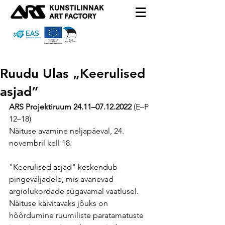
Ruudu Ulas „Keerulised
asjad“
ARS Projektiruum 24.11–07.12.2022 
(E–P 
12–18)
Näituse avamine neljapäeval, 24. 
novembril kell 18.
"Keerulised asjad" keskendub 
pingeväljadele, mis avanevad 
argiolukordade sügavamal vaatlusel. 
Näituse käivitavaks jõuks on 
hõõrdumine ruumiliste paratamatuste 