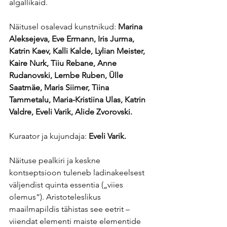
algallikaid.
Näitusel osalevad kunstnikud: 
Marina 
Aleksejeva, Eve Ermann, Iris Jurma, 
Katrin Kaev, Kalli Kalde, Lylian Meister, 
Kaire Nurk, Tiiu Rebane, Anne 
Rudanovski, Lembe Ruben, Ülle 
Saatmäe, Maris Siimer, Tiina 
Tammetalu, Maria-Kristiina Ulas, Katrin 
Valdre, Eveli Varik, Alide Zvorovski.
Kuraator ja kujundaja: 
Eveli Varik.
Näituse pealkiri ja keskne 
kontseptsioon tuleneb ladinakeelsest 
väljendist quinta essentia („viies 
olemus“). Aristoteleslikus 
maailmapildis tähistas see eetrit – 
viiendat elementi maiste elementide 