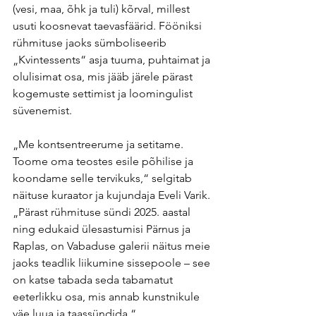
(vesi, maa, õhk ja tuli) kõrval, millest 
usuti koosnevat taevasfäärid. Fööniksi 
rühmituse jaoks sümboliseerib 
„Kvintessents“ asja tuuma, puhtaimat ja 
olulisimat osa, mis jääb järele pärast 
kogemuste settimist ja loomingulist 
süvenemist.
„Me kontsentreerume ja setitame. 
Toome oma teostes esile põhilise ja 
koondame selle tervikuks,“ selgitab 
näituse kuraator ja kujundaja Eveli Varik. 
„Pärast rühmituse sündi 2025. aastal 
ning edukaid ülesastumisi Pärnus ja 
Raplas, on Vabaduse galerii näitus meie 
jaoks teadlik liikumine sissepoole – see 
on katse tabada seda tabamatut 
eeterlikku osa, mis annab kunstnikule 
väe luua ja taassündida.“