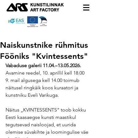
Naiskunstnike rühmitus
Fööniks "Kvintessents"
Vabaduse galerii 11.04.
–
13.05.2026.
Avamine reedel, 10. aprillil kell 18.00
9. mail algusega kell 14.00 toimub 
näitusel ringkäik koos kuraatori ja 
kunstniku Eveli Varikuga.
Näitus „KVINTESSENTS“ toob kokku 
Eesti kaasaegse kunsti maastikul 
tegutsevad naisloojad, et uurida 
olemise süvakihte ja loomingulise väe 