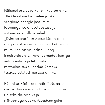
Näitusel osalevad kunstnikud on oma 
20–30-aastase loometee jooksul 
vaaginud energia jaotumist 
loomingulise eneseteostuse ja 
sotsiaalsete rollide vahel. 
„Kvintessents“ on vastus küsimusele, 
mis jääb alles siis, kui eemaldada väline 
müra. See on visuaalne uuring 
inspiratsiooni allikate teemadel, kus iga 
autori erilisus ja tehnikate 
mitmekesisus sulandub ühtseks 
tasakaalustatud müsteeriumiks.
Rühmitus Fööniks sündis 2025. aastal 
soovist luua naiskunstnikele platvorm 
ühiseks dialoogiks ja 
näitusetegevuseks. Vabaduse galerii 