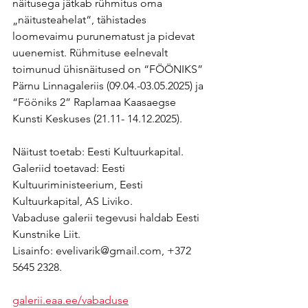
näitusega jätkab rühmitus oma 
„näitusteahelat“, tähistades 
loomevaimu purunematust ja pidevat 
uuenemist. Rühmituse eelnevalt 
toimunud ühisnäitused on “FÖÖNIKS” 
Pärnu Linnagaleriis (09.04.-03.05.2025) ja 
“Fööniks 2” Raplamaa Kaasaegse 
Kunsti Keskuses (21.11- 14.12.2025).
Näitust toetab: Eesti Kultuurkapital.
Galeriid toetavad: Eesti 
Kultuuriministeerium, Eesti 
Kultuurkapital, AS Liviko.
Vabaduse galerii tegevusi haldab Eesti 
Kunstnike Liit.
Lisainfo: 
evelivarik@gmail.com
, +372 
5645 2328.
galerii.eaa.ee/vabaduse