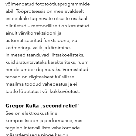
võimendatud fototöötlusprogrammide 
abil. Tööprotsessis on meelevaldselt 
esteetikale tuginevate otsuste osakaal 
piiritletud – metoodiliselt on kasutatud 
ainult värvikorrektsiooni ja 
automatiseeritud funktsioone, v.a 
kadreeringu valik ja kärpimine. 
Inimesed taanduvad lihtsakoelisteks, 
kuid äratuntavateks karakteriteks, ruum 
nende ümber digimüraks. Vormistatud 
teosed on digitaalsest füüsilisse 
maailma toodud vahepeatus ja ei 
taotle lõpetatust või kokkuvõetust.
𝗚𝗿𝗲𝗴𝗼𝗿 𝗞𝘂𝗹𝗹𝗮 „𝘀𝗲𝗰𝗼𝗻𝗱 𝗿𝗲𝗹𝗶𝗲𝗳"
See on elektroakustiline 
kompositsioon ja performance, mis 
tegeleb intervalliliste vahekordade 
määratlemisega pinge kaudu.