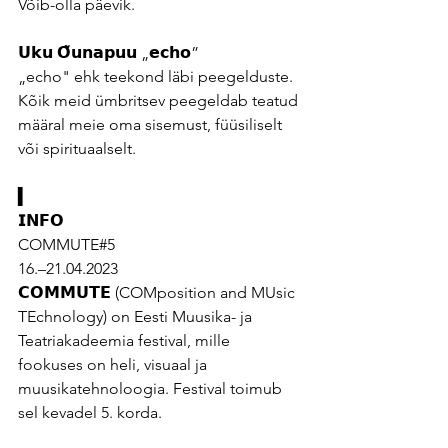
Võib-olla päevik.
𝗨𝗸𝘂 𝗢̃𝘂𝗻𝗮𝗽𝘂𝘂 „𝗲𝗰𝗵𝗼”
„echo" ehk teekond läbi peegelduste. 
Kõik meid ümbritsev peegeldab teatud 
määral meie oma sisemust, füüsiliselt 
või spirituaalselt.
▍
𝗜𝗡𝗙𝗢
COMMUTE#5
16.–21.04.2023
𝗖𝗢𝗠𝗠𝗨𝗧𝗘 (COMposition and MUsic 
TEchnology) on Eesti Muusika- ja 
Teatriakadeemia festival, mille 
fookuses on heli, visuaal ja 
muusikatehnoloogia. Festival toimub 
sel kevadel 5. korda.