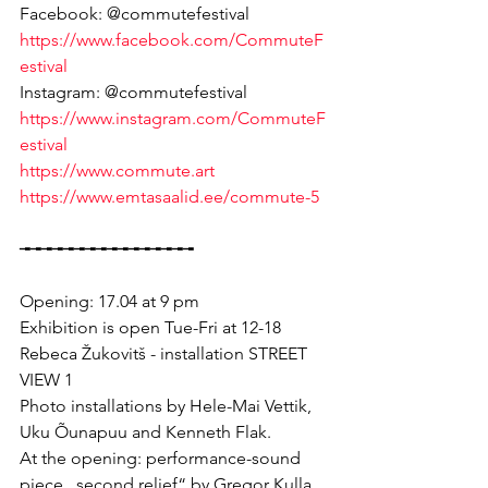
Facebook: @commutefestival
https://www.facebook.com/CommuteF
estival
Instagram: @commutefestival
https://www.instagram.com/CommuteF
estival
https://www.commute.art
https://www.emtasaalid.ee/commute-5
╼╼╼╼╼╼╼╼╼╼╼╼╼╼╼╼
Opening: 17.04 at 9 pm
Exhibition is open Tue-Fri at 12-18
Rebeca Žukovitš - installation STREET 
VIEW 1
Photo installations by Hele-Mai Vettik, 
Uku Õunapuu and Kenneth Flak.
At the opening: performance-sound 
piece „second relief“ by Gregor Kulla 