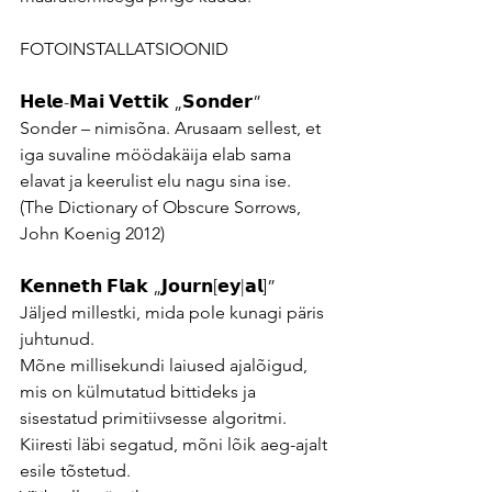
FOTOINSTALLATSIOONID
𝗛𝗲𝗹𝗲-𝗠𝗮𝗶 𝗩𝗲𝘁𝘁𝗶𝗸 „𝗦𝗼𝗻𝗱𝗲𝗿”
Sonder – nimisõna. Arusaam sellest, et 
iga suvaline möödakäija elab sama 
elavat ja keerulist elu nagu sina ise. 
(The Dictionary of Obscure Sorrows, 
John Koenig 2012)
𝗞𝗲𝗻𝗻𝗲𝘁𝗵 𝗙𝗹𝗮𝗸 „𝗝𝗼𝘂𝗿𝗻[𝗲𝘆|𝗮𝗹]”
Jäljed millestki, mida pole kunagi päris 
juhtunud.
Mõne millisekundi laiused ajalõigud, 
mis on külmutatud bittideks ja 
sisestatud primitiivsesse algoritmi.
Kiiresti läbi segatud, mõni lõik aeg-ajalt 
esile tõstetud.