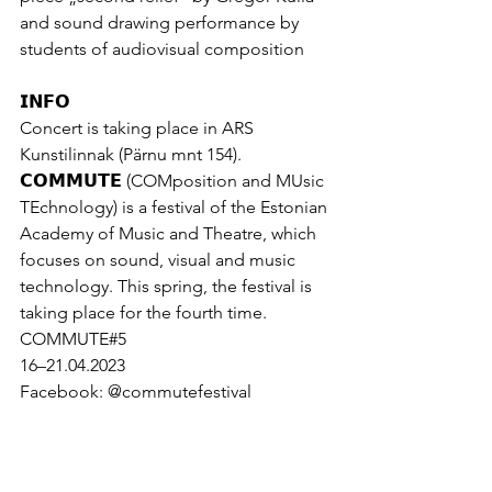
and sound drawing performance by 
students of audiovisual composition
𝗜𝗡𝗙𝗢
Concert is taking place in ARS 
Kunstilinnak (Pärnu mnt 154).
𝗖𝗢𝗠𝗠𝗨𝗧𝗘 (COMposition and MUsic 
TEchnology) is a festival of the Estonian 
Academy of Music and Theatre, which 
focuses on sound, visual and music 
technology. This spring, the festival is 
taking place for the fourth time.
COMMUTE#5
16–21.04.2023
Facebook: @commutefestival 
https://www.facebook.com/CommuteF
estival
Instagram: @commutefestival 