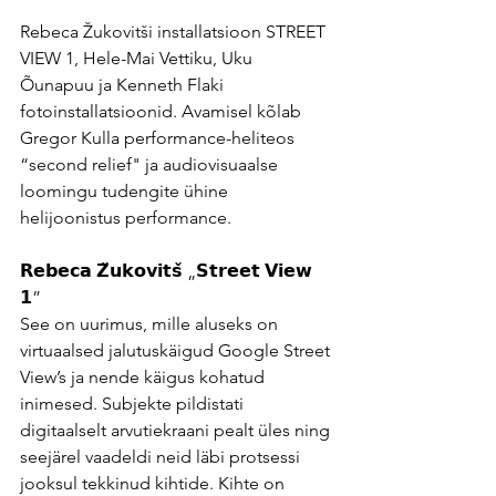
Rebeca Žukovitši installatsioon STREET 
VIEW 1, Hele-Mai Vettiku, Uku 
Õunapuu ja Kenneth Flaki 
fotoinstallatsioonid. Avamisel kõlab 
Gregor Kulla performance-heliteos 
“second relief" ja audiovisuaalse 
loomingu tudengite ühine 
helijoonistus performance.
𝗥𝗲𝗯𝗲𝗰𝗮 𝗭̌𝘂𝗸𝗼𝘃𝗶𝘁𝘀̌ „𝗦𝘁𝗿𝗲𝗲𝘁 𝗩𝗶𝗲𝘄 
𝟭”
See on uurimus, mille aluseks on 
virtuaalsed jalutuskäigud Google Street 
View’s ja nende käigus kohatud 
inimesed. Subjekte pildistati 
digitaalselt arvutiekraani pealt üles ning 
seejärel vaadeldi neid läbi protsessi 
jooksul tekkinud kihtide. Kihte on 