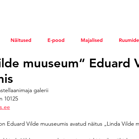
Näitused
E-pood
Majalised
Ruumide
ilde muuseum“ Eduard V
is
tellaanimaja galerii
nn 10125
s.ee
t on Eduard Vilde muuseumis avatud näitus „Linda Vilde