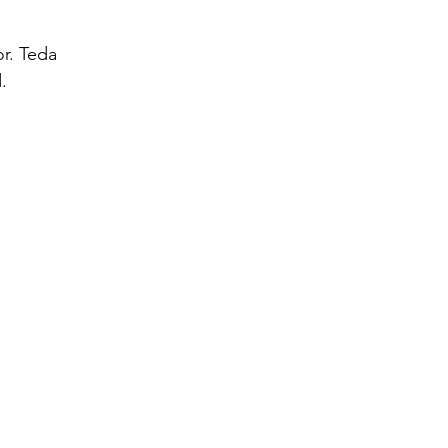
or. Teda 
.