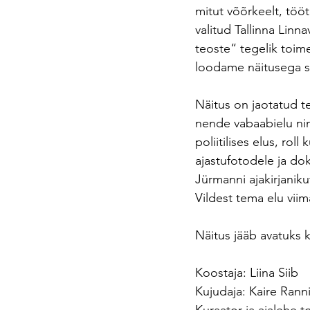
mitut võõrkeelt, tööt
valitud Tallinna Linn
teoste“ tegelik toime
loodame näitusega se
Näitus on jaotatud t
nende vabaabielu nin
poliitilises elus, rol
ajastufotodele ja do
Jürmanni ajakirjanik
Vildest tema elu vii
Näitus jääb avatuks k
Koostaja: Liina Siib
Kujudaja: Kaire Rann