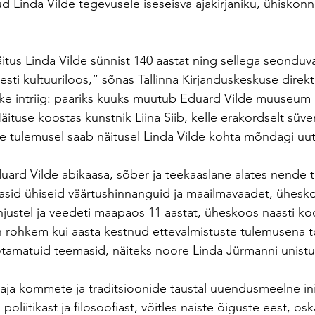
 Linda Vilde tegevusele iseseisva ajakirjaniku, ühiskonn
tus Linda Vilde sünnist 140 aastat ning sellega seonduva
esti kultuuriloos,“ sõnas Tallinna Kirjanduskeskuse direk
äike intriig: paariks kuuks muutub Eduard Vilde muuseum
ituse koostas kunstnik Liina Siib, kelle erakordselt süve
 tulemusel saab näitusel Linda Vilde kohta mõndagi uut
uard Vilde abikaasa, sõber ja teekaaslane alates nende 
gasid ühiseid väärtushinnanguid ja maailmavaadet, ühesk
põhjustel ja veedeti maapaos 11 aastat, üheskoos naasti k
on rohkem kui aasta kestnud ettevalmistuste tulemusena 
otamatuid teemasid, näiteks noore Linda Jürmanni unist
 aja kommete ja traditsioonide taustal uuendusmeelne i
s poliitikast ja filosoofiast, võitles naiste õiguste eest, os