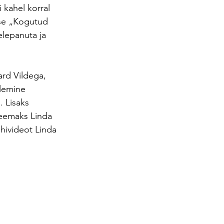
 kahel korral 
ise „Kogutud 
elepanuta ja 
ard Vildega, 
alemine 
. Lisaks 
teemaks Linda 
hivideot Linda 