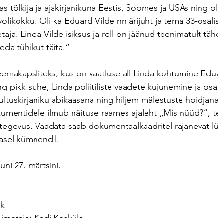
as tõlkija ja ajakirjanikuna Eestis, Soomes ja USAs ning oli
avolikokku. Oli ka Eduard Vilde nn ärijuht ja tema 33-osal
taja. Linda Vilde isiksus ja roll on jäänud teenimatult täh
da tühikut täita.“
eemakapsliteks, kus on vaatluse all Linda kohtumine Edu
g pikk suhe, Linda poliitiliste vaadete kujunemine ja os
l kultuskirjaniku abikaasana ning hiljem mälestuste hoidjana
kumentidele ilmub näituse raames ajaleht „Mis nüüd?“, 
utegevus. Vaadata saab dokumentaalkaadritel rajanevat lü
masel kümnendil.
uni 27. märtsini.
ik