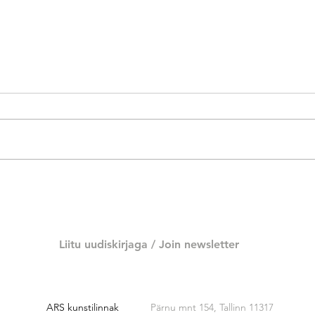
Kõpu
Lisette Lepik "Lahustumine"
Liitu uudiskirjaga /
Join newsletter
ARS kunstilinnak
Pärnu mnt 154, Tallinn 11317