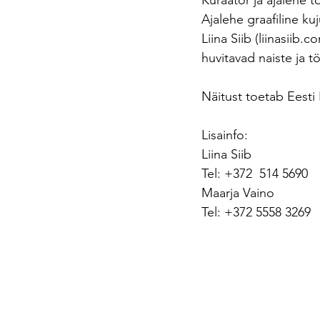
Kuraator ja ajalehe t
Ajalehe graafiline ku
Liina Siib (liinasiib
huvitavad naiste ja 
Näitust toetab Eesti 
Lisainfo:
Liina Siib
Tel: +372  514 5690
Maarja Vaino
Tel: +372 5558 3269