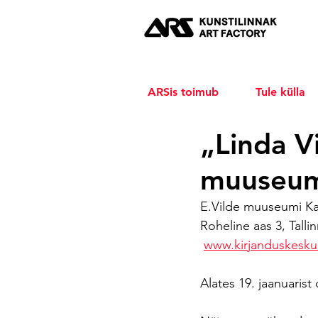
ARSis toimub
Tule külla
„Linda V
muuseum
E.Vilde muuseumi Kas
Roheline aas 3, Talli
www.kirjanduskesku
Alates 19. jaanuaris