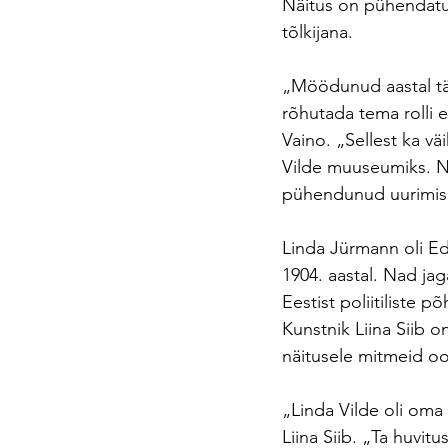
Näitus on pühendatud
tõlkijana.
„Möödunud aastal täi
rõhutada tema rolli e
Vaino. „Sellest ka v
Vilde muuseumiks. Nä
pühendunud uurimise
Linda Jürmann oli Ed
1904. aastal. Nad ja
Eestist poliitiliste 
Kunstnik Liina Siib 
näitusele mitmeid o
„Linda Vilde oli oma
Liina Siib. „Ta huvitu