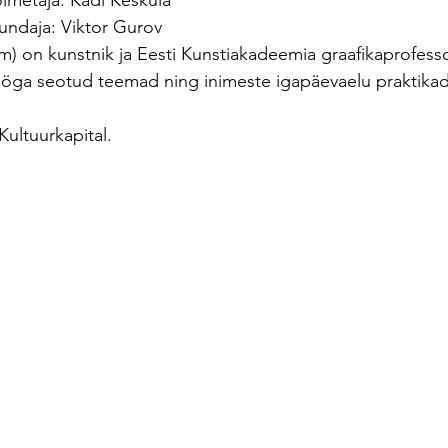
oimetaja: Kadi Kesküla
jundaja: Viktor Gurov
.com) on kunstnik ja Eesti Kunstiakadeemia graafikaprofess
tööga seotud teemad ning inimeste igapäevaelu praktikad
Kultuurkapital.