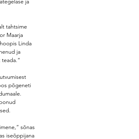
ategelase ja 
lt tahtsime 
tor Maarja 
 hoopis Linda 
nenud ja 
 teada.“
tutvumisest 
oos põgeneti 
odumaale.
toonud 
used.
nimene,“ sõnas 
kas iseõppijana 