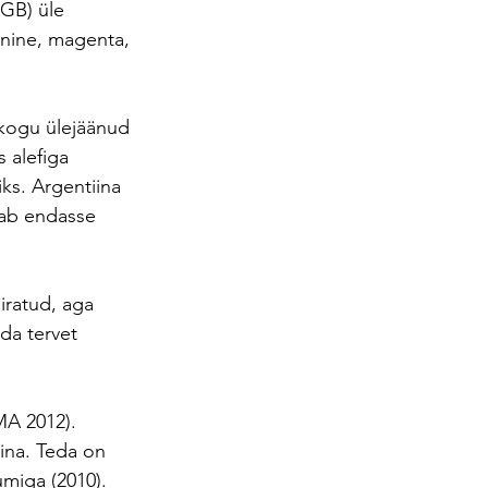
GB) üle 
inine, magenta, 
 kogu ülejäänud 
 alefiga 
ks. Argentiina 
dab endasse 
iratud, aga 
ada tervet 
MA 2012). 
ina. Teda on 
umiga (2010).