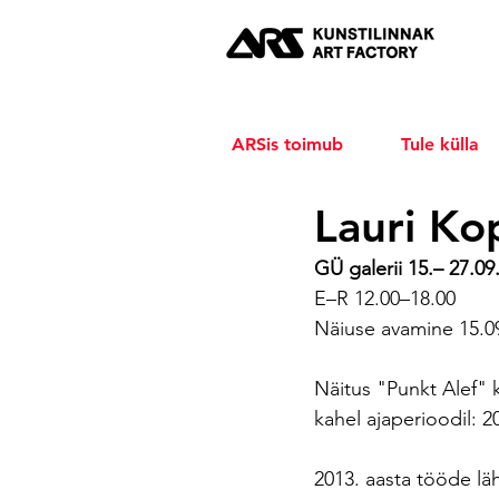
ARSis toimub
Tule külla
Lauri Ko
GÜ galerii 15.– 27.09
E–R 12.00–18.00 
Näiuse avamine 15.09
Näitus "Punkt Alef"
kahel ajaperioodil: 20
2013. aasta tööde läh