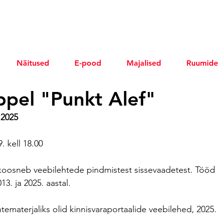
Näitused
E-pood
Majalised
Ruumide
ppel "Punkt Alef"
.2025
. kell 18.00
 koosneb veebilehtede pindmistest sissevaadetest. Tööd
13. ja 2025. aastal.
tematerjaliks olid kinnisvaraportaalide veebilehed, 2025.