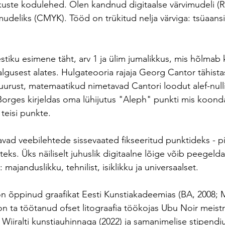
uste kodulehed. Olen kandnud digitaalse värvimudeli (R
imudeliks (CMYK). Tööd on trükitud nelja värviga: tsüaans
stiku esimene täht, arv 1 ja ülim jumalikkus, mis hõlmab
lgusest alates. Hulgateooria rajaja Georg Cantor tähistas
urust, matemaatikud nimetavad Cantori loodut alef-nulli
 Borges kirjeldas oma lühijutus "Aleph" punkti mis koon
teisi punkte.
avad veebilehtede sissevaated fikseeritud punktideks - pi
ateks. Üks näiliselt juhuslik digitaalne lõige võib peegeld
majanduslikku, tehnilist, isiklikku ja universaalset.
on õppinud graafikat Eesti Kunstiakadeemias (BA, 2008; 
on ta töötanud ofset litograafia töökojas Ubu Noir meistr
Wiiralti kunstiauhinnaga (2022) ja samanimelise stipendi