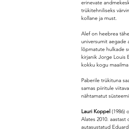
erinevate andmekesk
trükitehniliseks värv
kollane ja must.
Alef on heebrea tähe
universumit aegade a
lõpmatute hulkade su
kirjanik Jorge Louis
kokku kogu maailma 
Paberile trükituna sa
samas piiritule viitav
nähtamatut süsteemi: 
Lauri Koppel 
(1986) 
Alates 2010. aastast 
autasustatud Eduard 