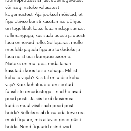
loomeprotsessist just ebamugavatest 
või isegi natuke valusatest 
kogemustest. Aja jooksul mõistad, et 
figuratiivse kunsti kasutamise põhjus 
on tegelikult katse luua midagi sarnast 
rollimänguga, kus saab uuesti ja uuesti 
luua erinevaid rolle. Sellepärast mulle 
meeldib jagada figuure tükkideks ja 
luua neist uusi kompositsioone. 
Näiteks on mul pea, mida tahan 
kasutada koos teise kehaga. Millist 
keha ta vajab? Kas tal on üldse keha 
vaja? Kõik kehatüübid on seotud 
füüsiliste omadustega – nad hoiavad 
pead püsti. Ja siis tekib küsimus: 
kuidas muul viisil saab pead püsti 
hoida? Selleks saab kasutada terve rea 
muid figuure, mis aitavad pead püsti 
hoida. Need figuurid esindavad 