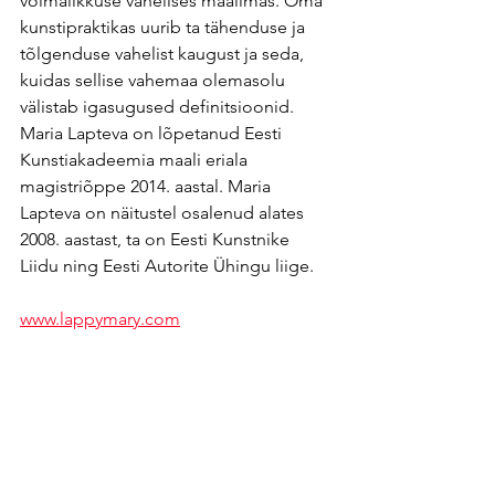
võimalikkuse vahelises maailmas. Oma 
kunstipraktikas uurib ta tähenduse ja 
tõlgenduse vahelist kaugust ja seda, 
kuidas sellise vahemaa olemasolu 
välistab igasugused definitsioonid. 
Maria Lapteva on lõpetanud Eesti 
Kunstiakadeemia maali eriala 
magistriõppe 2014. aastal. Maria 
Lapteva on näitustel osalenud alates 
2008. aastast, ta on Eesti Kunstnike 
Liidu ning Eesti Autorite Ühingu liige.
www.lappymary.com