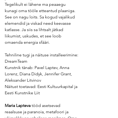
Tegelikult ei lähene ma peaaegu 
kunagi oma tööle etteantud plaaniga. 
See on nagu loits. Sa kogud vajalikud 
elemendid ja viskad need keevasse 
katlasse. Ja siis sa lihtsalt jätkad 
liikumist, uskudes, et see loob 
omaenda energia sfääri.
Tehniline tugi ja näituse installeerimine: 
DreamTeam
Kunstnik tänab: Pavel Laptev, Anna 
Lorenz, Diana Didyk, Jennifer Grant, 
Aleksander Litvinov
Näitust toetavad: Eesti Kultuurkapital ja 
Eesti Kunstnike Liit
Maria Lapteva
 tööd asetsevad 
reaalsuse ja paranoia, metafoori ja 