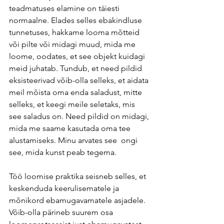
teadmatuses elamine on täiesti 
normaalne. Elades selles ebakindluse 
tunnetuses, hakkame looma mõtteid 
või pilte või midagi muud, mida me 
loome, oodates, et see objekt kuidagi 
meid juhatab. Tundub, et need pildid 
eksisteerivad võib-olla selleks, et aidata 
meil mõista oma enda saladust, mitte 
selleks, et keegi meile seletaks, mis 
see saladus on. Need pildid on midagi, 
mida me saame kasutada oma tee 
alustamiseks. Minu arvates see  ongi 
see, mida kunst peab tegema.
Töö loomise praktika seisneb selles, et 
keskenduda keerulisematele ja 
mõnikord ebamugavamatele asjadele. 
Võib-olla pärineb suurem osa 