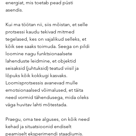
energiat, mis toetab pead püsti 
asendis.
Kui ma töötan nii, siis mõistan, et selle 
protsessi kaudu tekivad mitmed 
tegelased, kes on vajalikud selleks, et 
kõik see saaks toimuda. Seega on pildi 
loomine nagu funktsionaalsete 
lahenduste leidmine, et objektid 
seisaksid (juhtuksid) teatud viisil ja 
lõpuks kõik kokkugi kasvaks. 
Loomisprotsessis avanevad mulle 
emotsionaalsed võimalused, et täita 
need vormid tähendusega, mida oleks 
väga huvitav lahti mõtestada.
Praegu, oma tee alguses, on kõik need 
kehad ja situatsioonid endiselt 
peamiselt eksperimendi staadiumis. 