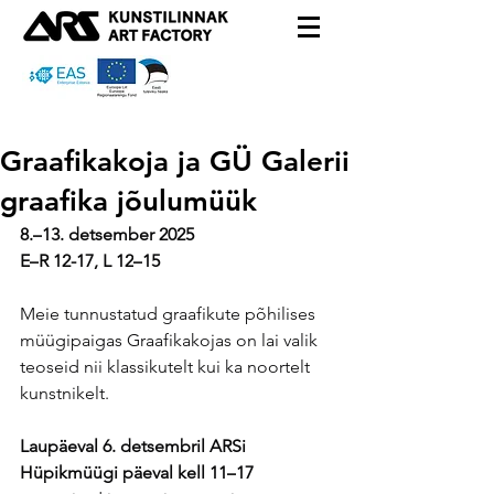
Graafikakoja ja GÜ Galerii
graafika jõulumüük
8.
–
13. detsember 2025
E
–
R 12-17, L 12
–
15
Meie tunnustatud graafikute põhilises 
müügipaigas Graafikakojas on lai valik 
teoseid nii klassikutelt kui ka noortelt 
kunstnikelt.
Laupäeval 6. detsembril ARSi 
Hüpikmüügi päeval kell 11
–
17