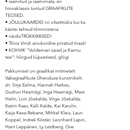
• raamitud ja raamimata, eri 
hinnaklassis tuntud GRAAFIKUTE 
TEOSED.
• JÕULUKAARDID nii ofsettrükis kui ka 
käsitsi tehtud tõmmistena
• näidisTRÜKKIMISED!
• Tõnis Vindi ainukordne piiratud tiraaž!
• KOHVIK "Voldemari saiad ja Kannu 
tee": hõrgud küpsetised, glögi
Pakkumisel on graafikat mitmetelt 
Vabagraafikute Ühenduse kunstnikelt: 
sh: Sirje Eelma, Hannah Harkes, 
Gudrun Heamägi, Inga Heamägi, Maie 
Helm, Loit Jõekalda, Virge Jõekalda, 
Katrin Kaev, Kalli Kalde, Kai Karolin, 
Kaija Kesa-Rebane, Mihkel Kleis, Lauri 
Koppel, Indrek Köster, Leonhard Lapin, 
Harri Leppänen, Ly Lestberg, Ove 