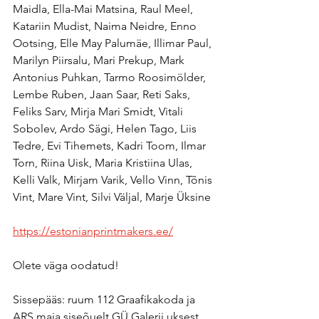
Maidla, Ella-Mai Matsina, Raul Meel, 
Katariin Mudist, Naima Neidre, Enno 
Ootsing, Elle May Palumäe, Illimar Paul, 
Marilyn Piirsalu, Mari Prekup, Mark 
Antonius Puhkan, Tarmo Roosimölder, 
Lembe Ruben, Jaan Saar, Reti Saks, 
Feliks Sarv, Mirja Mari Smidt, Vitali 
Sobolev, Ardo Sägi, Helen Tago, Liis 
Tedre, Evi Tihemets, Kadri Toom, Ilmar 
Torn, Riina Uisk, Maria Kristiina Ulas, 
Kelli Valk, Mirjam Varik, Vello Vinn, Tõnis 
Vint, Mare Vint, Silvi Väljal, Marje Üksine
https://estonianprintmakers.ee/
Olete väga oodatud!
Sissepääs: ruum 112 Graafikakoda ja 
ARS maja siseõuelt GÜ Galerii uksest.