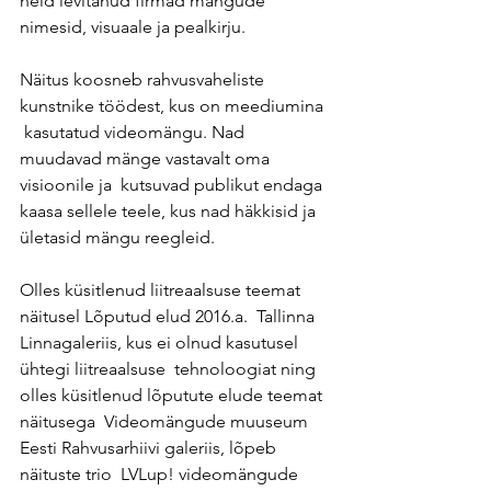
neid levitanud firmad mängude  
nimesid, visuaale ja pealkirju.
Näitus koosneb rahvusvaheliste 
kunstnike töödest, kus on meediumina 
 kasutatud videomängu. Nad 
muudavad mänge vastavalt oma 
visioonile ja  kutsuvad publikut endaga 
kaasa sellele teele, kus nad häkkisid ja  
ületasid mängu reegleid.
Olles küsitlenud liitreaalsuse teemat 
näitusel Lõputud elud 2016.a.  Tallinna 
Linnagaleriis, kus ei olnud kasutusel 
ühtegi liitreaalsuse  tehnoloogiat ning 
olles küsitlenud lõputute elude teemat 
näitusega  Videomängude muuseum 
Eesti Rahvusarhiivi galeriis, lõpeb 
näituste trio  LVLup! videomängude 