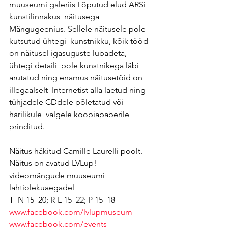
muuseumi galeriis Lõputud elud ARSi 
kunstilinnakus  näitusega 
Mängugeenius. Sellele näitusele pole 
kutsutud ühtegi  kunstnikku, kõik tööd 
on näitusel igasuguste lubadeta, 
ühtegi detaili  pole kunstnikega läbi 
arutatud ning enamus näitusetöid on 
illegaalselt  Internetist alla laetud ning 
tühjadele CDdele põletatud või 
harilikule  valgele koopiapaberile 
prinditud.
Näitus häkitud Camille Laurelli poolt.
Näitus on avatud LVLup! 
videomängude muuseumi 
lahtiolekuaegadel
T–N 15–20; R-L 15–22; P 15–18
www.facebook.com/lvlupmuseum
www.facebook.com/events