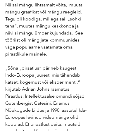
Nii sai mängu lihtsamalt võita,  muuta 
mängu graafikat või mängu reegleid. 
Tegu oli koodiga, millega sai  „sohki 
teha“, muutes mängu keskkonda ja 
niiviisi mängu ümber kujundada.  See 
tööriist oli mängijate kommuunides 
väga populaarne vaatamata oma  
piraatlikule mainele.
„Sõna „piraatlus“ pärineb kaugest 
Indo-Euroopa juurest, mis tähendab  
katset, kogemust või eksperimenti,“ 
kirjutab Adrian Johns raamatus  
Piraatlus: Intellektuaalse omandi sõjad 
Gutenbergist Gatesini. Enamus  
Nõukogude Liidus ja 1990. aastatel Ida-
Euroopas levinud videomänge olid  
koopiad. Et piraatlust peita, muutsid 