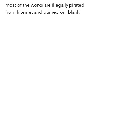
most of the works are illegally pirated 
from Internet and burned on  blank 
CDs or printed on regular office paper.
Exhibition hacked by Camille Laurelli.
 Exhibition is open until August 14, at 
LVLup! Museum opening times:
 Tue–Thu 15–20; Fri-Sat 15–22; Sun 15–
18
www.facebook.com/lvlupmuseum
www.facebook.com/events