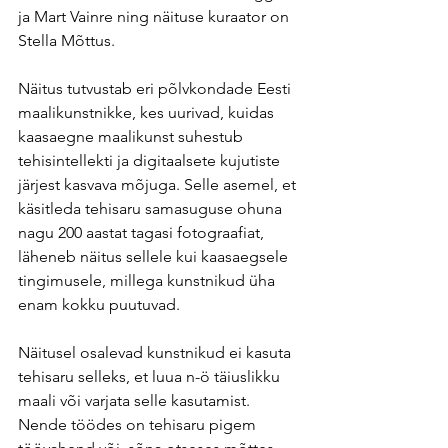
ja Mart Vainre ning näituse kuraator on 
Stella Mõttus. 
Näitus tutvustab eri põlvkondade Eesti 
maalikunstnikke, kes uurivad, kuidas 
kaasaegne maalikunst suhestub 
tehisintellekti ja digitaalsete kujutiste 
järjest kasvava mõjuga. Selle asemel, et 
käsitleda tehisaru samasuguse ohuna 
nagu 200 aastat tagasi fotograafiat, 
läheneb näitus sellele kui kaasaegsele 
tingimusele, millega kunstnikud üha 
enam kokku puutuvad.
Näitusel osalevad kunstnikud ei kasuta 
tehisaru selleks, et luua n-ö täiuslikku 
maali või varjata selle kasutamist. 
Nende töödes on tehisaru pigem 