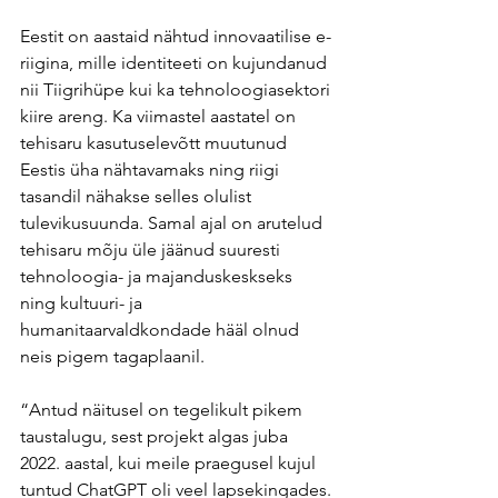
Eestit on aastaid nähtud innovaatilise e-
riigina, mille identiteeti on kujundanud 
nii Tiigrihüpe kui ka tehnoloogiasektori 
kiire areng. Ka viimastel aastatel on 
tehisaru kasutuselevõtt muutunud 
Eestis üha nähtavamaks ning riigi 
tasandil nähakse selles olulist 
tulevikusuunda. Samal ajal on arutelud 
tehisaru mõju üle jäänud suuresti 
tehnoloogia- ja majanduskeskseks 
ning kultuuri- ja 
humanitaarvaldkondade hääl olnud 
neis pigem tagaplaanil.
“Antud näitusel on tegelikult pikem 
taustalugu, sest projekt algas juba 
2022. aastal, kui meile praegusel kujul 
tuntud ChatGPT oli veel lapsekingades. 