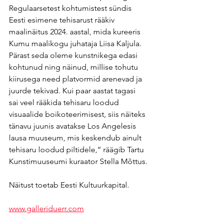
Regulaarsetest kohtumistest sündis 
Eesti esimene tehisarust rääkiv 
maalinäitus 2024. aastal
, mida kureeris 
Kumu maalikogu juhataja Liisa Kaljula. 
Pärast seda oleme kunstnikega edasi 
kohtunud ning näinud, millise tohutu 
kiirusega need platvormid arenevad ja 
juurde tekivad. Kui paar aastat tagasi 
sai veel rääkida tehisaru loodud 
visuaalide boikoteerimisest, siis näiteks 
tänavu juunis avatakse Los Angelesis 
lausa muuseum, mis keskendub ainult 
tehisaru loodud piltidele,” räägib Tartu 
Kunstimuuseumi kuraator Stella Mõttus.
Näitust toetab Eesti Kultuurkapital.
www.galleriduerr.com