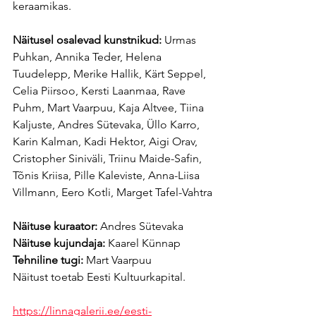
keraamikas.
Näitusel osalevad kunstnikud:
 Urmas 
Puhkan, Annika Teder, Helena 
Tuudelepp, Merike Hallik, Kärt Seppel, 
Celia Piirsoo, Kersti Laanmaa, Rave 
Puhm, Mart Vaarpuu, Kaja Altvee, Tiina 
Kaljuste, Andres Sütevaka, Üllo Karro, 
Karin Kalman, Kadi Hektor, Aigi Orav, 
Cristopher Siniväli, Triinu Maide-Safin, 
Tõnis Kriisa, Pille Kaleviste, Anna-Liisa 
Villmann, Eero Kotli, Marget Tafel-Vahtra
Näituse kuraator: 
Andres Sütevaka
Näituse kujundaja:
 Kaarel Künnap
Tehniline tugi: 
Mart Vaarpuu
Näitust toetab Eesti Kultuurkapital.
https://linnagalerii.ee/eesti-