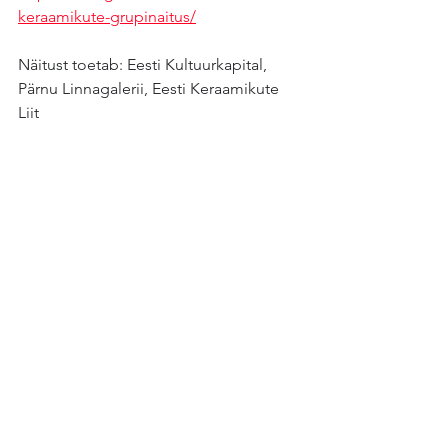
keraamikute-grupinaitus/
Näitust toetab: Eesti Kultuurkapital, 
Pärnu Linnagalerii, Eesti Keraamikute 
Liit
Kogukond
See All
Recent Posts