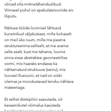
võivad olla mitmetähenduslikud. 
Viimasel puhul on spekulatsioonide arv 
lõputu.
Näituse tööde loomisel lähtusid 
kunstnikud väljakutsest, mille kohaselt 
on meil üks ruum, mille me peame 
struktureerima selliselt, et me avame 
selle sealt, kust me tahame, loome 
sinna sisse abstraktse geomeetrilise 
vormi, mis haaraks endasse ka 
nähtamatuid struktuure (seinu), mis 
loovad illusiooni, et nad on siiski 
olemas ja moodustavad terviku nähtava 
mateeriaga.
Et sellist distsipliini saavutada, oli 
keraamikutel võimalus kasutada 