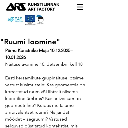
"Ruumi loomine"
Pärnu Kunstnike Maja 10.12.2025
–
10.01.2026
Näituse avamine 10. detsembril kell 18
Eesti keraamikute grupinäitusel
 otsime 
vastust küsimustele: Kas geomeetria on 
korrastatud ruum või lihtsalt niisama 
kaootiline ümbrus? Kas universum on 
geomeetriline? Kuidas me tajume 
ambivalentset ruumi? Neljandat 
mõõdet – aegruumi? Vastused 
selguvad püstitatud kontekstist, mis 