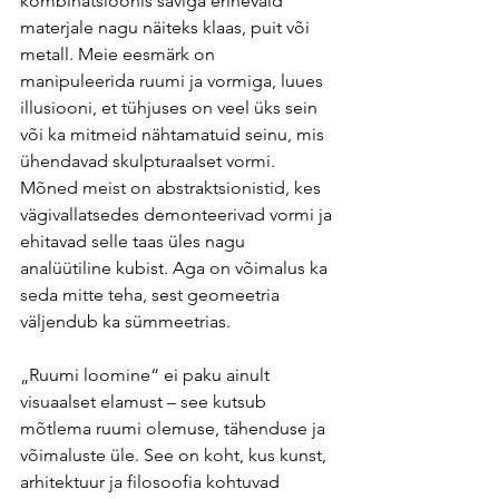
kombinatsioonis saviga erinevaid 
materjale nagu näiteks klaas, puit või 
metall. Meie eesmärk on 
manipuleerida ruumi ja vormiga, luues 
illusiooni, et tühjuses on veel üks sein 
või ka mitmeid nähtamatuid seinu, mis 
ühendavad skulpturaalset vormi.  
Mõned meist on abstraktsionistid, kes 
vägivallatsedes demonteerivad vormi ja 
ehitavad selle taas üles nagu 
analüütiline kubist. Aga on võimalus ka 
seda mitte teha, sest geomeetria 
väljendub ka sümmeetrias.
„Ruumi loomine“ ei paku ainult 
visuaalset elamust – see kutsub 
mõtlema ruumi olemuse, tähenduse ja 
võimaluste üle. See on koht, kus kunst, 
arhitektuur ja filosoofia kohtuvad 