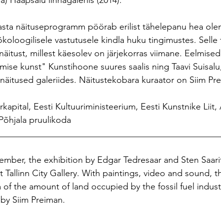
a) Haapsalu linnagaleriis (2014).
asta näituseprogramm pöörab erilist tähelepanu hea ole
ökoloogilisele vastutusele kindla huku tingimustes. Selle
itust, millest käesolev on järjekorras viimane. Eelmised
mise kunst" Kunstihoone suures saalis ning Taavi Suisalu
äitused galeriides. Näitustekobara kuraator on Siim Pr
kapital, Eesti Kultuuriministeerium, Eesti Kunstnike Liit
 Põhjala pruulikoda 
__________________________________________________
ember, the exhibition by Edgar Tedresaar and Sten Saarit
 Tallinn City Gallery. With paintings, video and sound, t
 of the amount of land occupied by the fossil fuel indust
 by Siim Preiman.