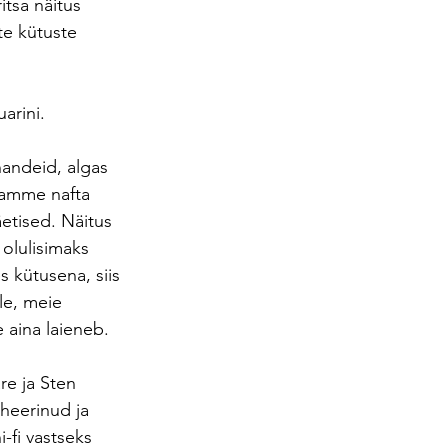
itsa näitus 
te kütuste 
arini.
andeid, algas 
usamme nafta 
äetised. Näitus 
olulisimaks 
 kütusena, siis 
le, meie 
 aina laieneb.
e ja Sten 
heerinud ja 
-fi vastseks 