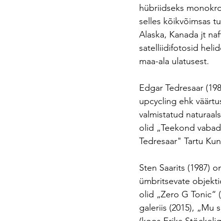
hübriidseks monokroo
selles kõikvõimsas 
Alaska, Kanada jt na
satelliidifotosid hel
maa-ala ulatusest.
Edgar Tedresaar (198
upcycling ehk väärt
valmistatud naturaal
olid „Teekond vabadu
Tedresaar" Tartu Ku
Sten Saarits (1987) on
ümbritsevate objekt
olid „Zero G Tonic“ 
galeriis (2015), „Mu