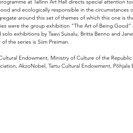
rogramme at Tallinn Art Hall directs special attention t
good and ecologically responsible in the circumstances of
regate around this set of themes of which this one is the
eries were the group exhibition “The Art of Being Good” i
nd solo exhibitions by Taavi Suisalu, Britta Benno and Ja
r of the series is Siim Preiman.
Cultural Endowment, Ministry of Culture of the Republic 
ociation, AkzoNobel, Tartu Cultural Endowment, Põhjala 