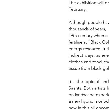
The exhibition will 
February.
Although people have
thousands of years, l
19th century when sci
fertilisers. “Black G
energy resource. It f
indirect ways, as ene
clothes and food, the
tissue from black go
It is the topic of l
Saarits. Both artists
on landscape experien
a new hybrid monochr
new in this all-enco