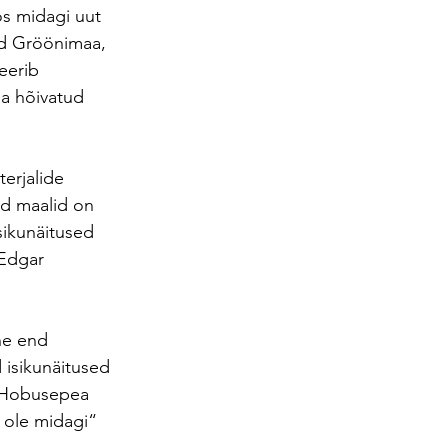
s midagi uut 
id Gröönimaa, 
eerib 
la hõivatud 
erjalide 
d maalid on 
sikunäitused 
Edgar 
uhe end 
isikunäitused 
“ Hobusepea 
 ole midagi“ 