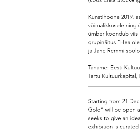
(koos Erika Stöckelig
Kunstihoone 2019. a
võimalikkusele ning 
ümber koondub viis nä
grupinäitus "Hea ole
ja Jane Remmi soolon
Täname: Eesti Kultuur
Tartu Kultuurkapital,
__________________
Starting from 21 Dec
Gold” will be open at
seeks to give an idea
exhibition is curated