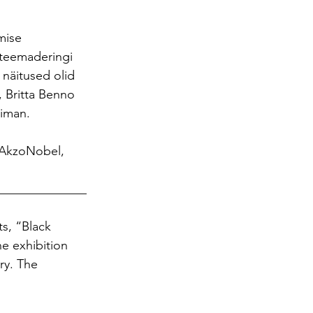
mise 
 teemaderingi 
 näitused olid 
, Britta Benno 
eiman.
, AkzoNobel, 
______________
s, “Black 
he exhibition 
ry. The 