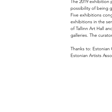
The 2019 exhibition p
possibility of being 
Five exhibitions cong
exhibitions in the s
of Tallinn Art Hall a
galleries. The curato
Thanks to: Estonian 
Estonian Artists Ass