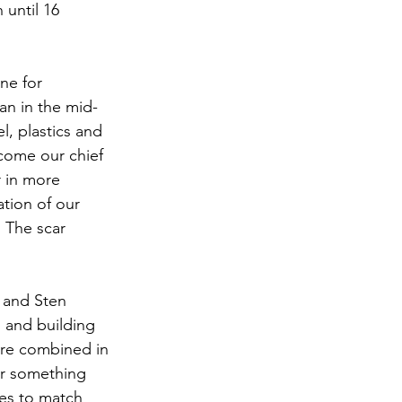
until 16 
ne for 
an in the mid-
l, plastics and 
ecome our chief 
r in more 
tion of our 
 The scar 
 and Sten 
g and building 
 are combined in 
or something 
ses to match 