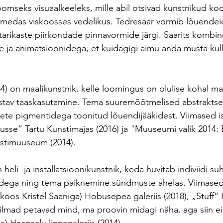
mseks visuaalkeeleks, mille abil otsivad kunstnikud koo
tumedas viskoosses vedelikus. Tedresaar vormib lõuende
ftarikaste piirkondade pinnavormide järgi. Saarits kombin
ide ja animatsioonidega, et kuidagigi aimu anda musta kul
4) on maalikunstnik, kelle loomingus on olulise kohal mat
ustav taaskasutamine. Tema suuremõõtmelised abstraktse
sete pigmentidega toonitud lõuendijääkidest. Viimased i
sse“ Tartu Kunstimajas (2016) ja "Muuseumi valik 2014: 
nstimuuseum (2014).
 heli- ja installatsioonikunstnik, keda huvitab indiviidi s
idega ning tema paiknemine sündmuste ahelas. Viimased 
(koos Kristel Saaniga) Hobusepea galeriis (2018), „Stuff
 silmad petavad mind, ma proovin midagi näha, aga siin ei