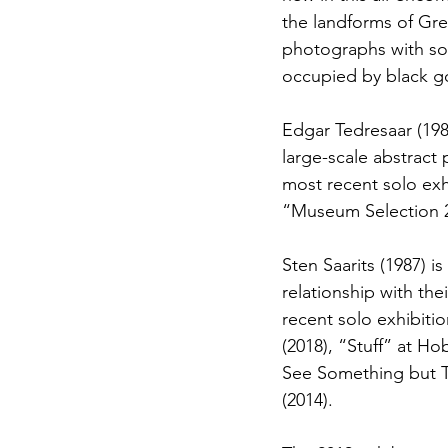
the landforms of Gree
photographs with sou
occupied by black g
Edgar Tedresaar (198
large-scale abstract
most recent solo exh
“Museum Selection 2
Sten Saarits (1987) is
relationship with the
recent solo exhibiti
(2018), “Stuff” at H
See Something but Th
(2014).