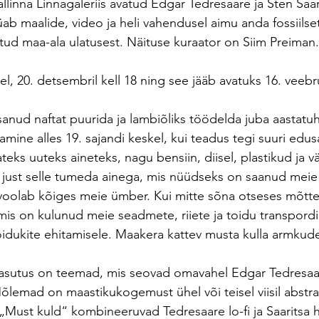
llinna Linnagaleriis avatud Edgar Tedresaare ja Sten Saar
ab maalide, video ja heli vahendusel aimu anda fossiilse
tud maa-ala ulatusest. Näituse kuraator on Siim Preiman.
l, 20. detsembril kell 18 ning see jääb avatuks 16. veebru
anud naftat puurida ja lambiõliks töödelda juba aastatuh
amine alles 19. sajandi keskel, kui teadus tegi suuri ed
teks uuteks aineteks, nagu bensiin, diisel, plastikud ja v
just selle tumeda ainega, mis nüüdseks on saanud meie 
 voolab kõiges meie ümber. Kui mitte sõna otseses mõttes
mis on kulunud meie seadmete, riiete ja toidu transpordi
sõidukite ehitamisele. Maakera kattev musta kulla armkude
kasutus on teemad, mis seovad omavahel Edgar Tedresaar
õlemad on maastikukogemust ühel või teisel viisil abstra
Must kuld“ kombineeruvad Tedresaare lo-fi ja Saaritsa hi