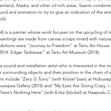
nland, Alaska, and other oil-rich areas. Saarits combines 
nd and animation to try to give an indication of the am
old.
4) is a painter whose work focuses on the upcycling of ma
 paintings are made from canvas scraps tinted with natura
ibitions were “Journey to Freedom” at Tartu Art House 
014: Edgar Tedresaar” at Tartu Art Museum (2014).
 a sound and installation artist who is interested in the ind
ir surrounding objects and their position in the chain of 
ons include “Zero G Tonic” (with Kristel Saan) at Hobusep
obusepea Gallery (2015) and “My Eyes Are Going Crazy, I 
ere’s Nothing Here” (with Erika Stöckel) at Haapsalu Ci