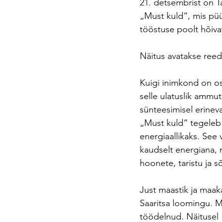
21. detsembrist on Ta
„Must kuld“, mis püü
tööstuse poolt hõiva
Näitus avatakse reede
Kuigi inimkond on os
selle ulatuslik ammut
sünteesimisel erineva
„Must kuld“ tegeleb 
energiaallikaks. See
kaudselt energiana, 
hoonete, taristu ja 
Just maastik ja maa
Saaritsa loomingu. M
töödelnud. Näitusel „