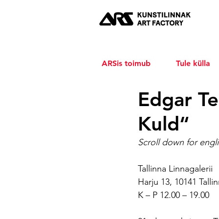
ARSis toimub
Tule külla
Edgar Te
Kuld“
Scroll down for engli
Tallinna Linnagalerii
Harju 13, 10141 Talli
K – P 12.00 – 19.00