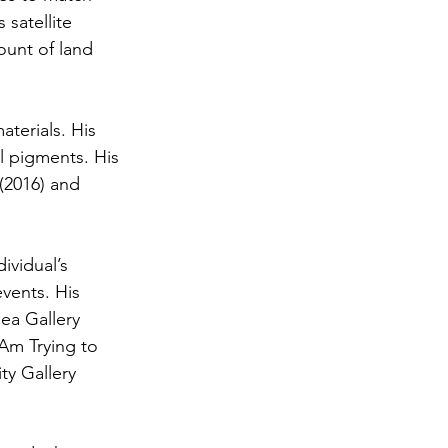
satellite 
ount of land 
terials. His 
l pigments. His 
(2016) and 
ividual’s 
events. His 
ea Gallery 
Am Trying to 
ty Gallery 