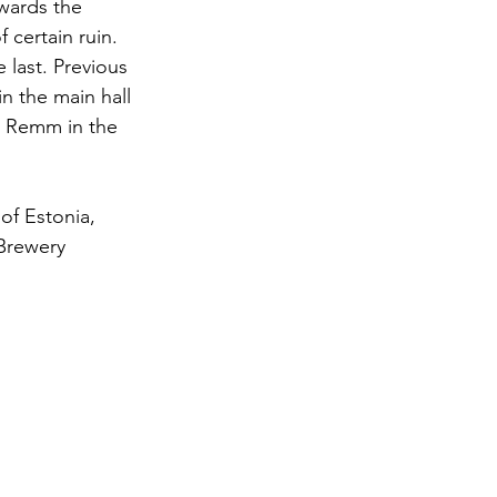
owards the 
 certain ruin. 
 last. Previous 
n the main hall 
ne Remm in the 
of Estonia, 
Brewery 