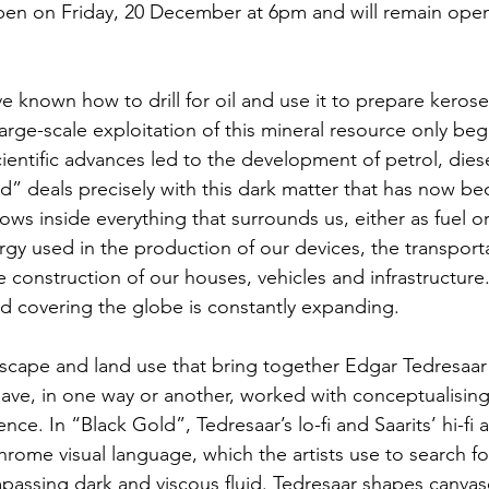
open on Friday, 20 December at 6pm and will remain open 
 known how to drill for oil and use it to prepare kerose
arge-scale exploitation of this mineral resource only beg
entific advances led to the development of petrol, diese
old” deals precisely with this dark matter that has now b
lows inside everything that surrounds us, either as fuel o
rgy used in the production of our devices, the transporta
 construction of our houses, vehicles and infrastructure.
ld covering the globe is constantly expanding.
andscape and land use that bring together Edgar Tedresaar
 have, in one way or another, worked with conceptualisin
ce. In “Black Gold”, Tedresaar’s lo-fi and Saarits’ hi-fi
ome visual language, which the artists use to search f
mpassing dark and viscous fluid. Tedresaar shapes canva