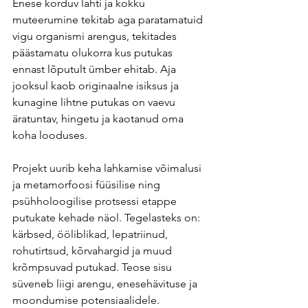
Enese korduv lahti ja kokku 
muteerumine tekitab aga paratamatuid 
vigu organismi arengus, tekitades 
päästamatu olukorra kus putukas 
ennast lõputult ümber ehitab. Aja 
jooksul kaob originaalne isiksus ja 
kunagine lihtne putukas on vaevu 
äratuntav, hingetu ja kaotanud oma 
koha looduses.
Projekt uurib keha lahkamise võimalusi 
ja metamorfoosi füüsilise ning 
psühholoogilise protsessi etappe 
putukate kehade näol. Tegelasteks on: 
kärbsed, ööliblikad, lepatriinud, 
rohutirtsud, kõrvahargid ja muud 
krõmpsuvad putukad. Teose sisu 
süveneb liigi arengu, enesehävituse ja 
moondumise potensiaalidele. 