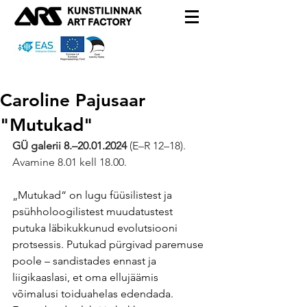
Caroline Pajusaar
"Mutukad"
GÜ galerii 8.–20.01.2024 
(E–R 12–18).
Avamine 8.01 kell 18.00.
„Mutukad“ on lugu füüsilistest ja 
psühholoogilistest muudatustest 
putuka läbikukkunud evolutsiooni 
protsessis. Putukad pürgivad paremuse 
poole – sandistades ennast ja 
liigikaaslasi, et oma ellujäämis 
võimalusi toiduahelas edendada. 