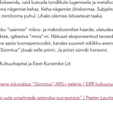
 šokeerida, vaid kutsuda tundlikule lugemisele ja metafoo
nna nägemist kehas. Keha nägemist ühiskonnas. Subjekt
st inimlooma puhul. Lihaks olemise õõvastavat taaka.
ku “saamise” mikro- ja makrokosmilise haarde, ulatudes n
aktse, igikestva “mina”-ni. Näitusel eksponeeritud teose
he aasta loomeperioodist, kandes suuresti isiklikku eesmä
Sünnitus” jõuab selle piirini. Ja piirist sünnib horisont.
Kultuurkapital ja Eesti Kunstnike Liit
ene isikunäitus "Sünnitus" ARS-i galeriis / ERR kultuuri
i uute omailmade astenduv pungumine" / Peeter Laurits,