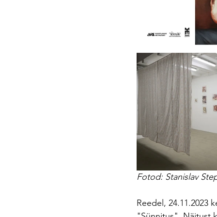
Fotod: Stanislav St
Reedel, 24.11.2023 ke
"Sünnitus". Näitust 