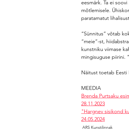
eesmärk. Ta ei soovi
mõtlemisele. Ühisko
paratamatut lihalisu
“Sünnitus” võtab kok
“meie”-st, hiidabstr
kunstniku viimase ka
mingisuguse piirini. “
Näitust toetab Eesti 
MEEDIA
Brenda Purtsaku esim
28.11.2023
"Hargnev sisikond ku
24.05.2024
ARS Kunstilinnak