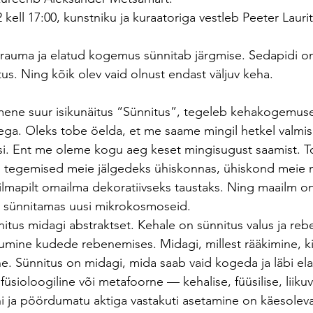
 kell 17:00, kunstniku ja kuraatoriga vestleb Peeter Laurit
 trauma ja elatud kogemus sünnitab järgmise. Sedapidi 
us. Ning kõik olev vaid olnust endast väljuv keha.
mene suur isikunäitus “Sünnitus”, tegeleb kehakogemuse
ega. Oleks tobe öelda, et me saame mingil hetkel valmi
si. Ent me oleme kogu aeg keset mingisugust saamist. T
, tegemised meie jälgedeks ühiskonnas, ühiskond meie m
ailmapilt omailma dekoratiivseks taustaks. Ning maailm o
a sünnitamas uusi mikrokosmoseid.
itus midagi abstraktset. Kehale on sünnitus valus ja reb
mine kudede rebenemises. Midagi, millest rääkimine, ki
ne. Sünnitus on midagi, mida saab vaid kogeda ja läbi el
üsioloogiline või metafoorne — kehalise, füüsilise, liikuva
 ja pöördumatu aktiga vastakuti asetamine on käesoleva