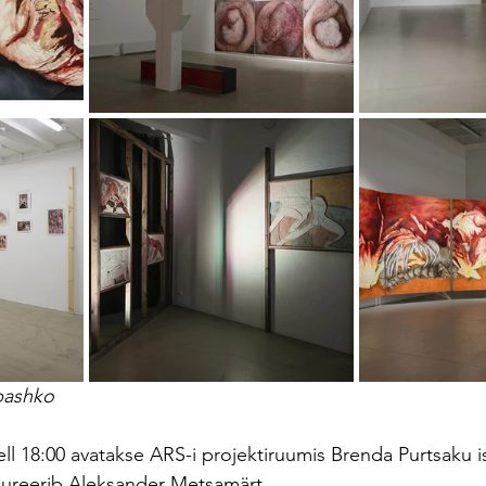
epashko
ll 18:00 avatakse ARS-i projektiruumis Brenda Purtsaku i
kureerib Aleksander Metsamärt.