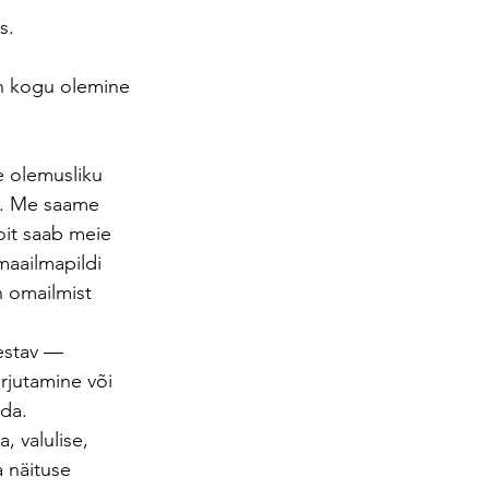
s. 
on kogu olemine 
 olemusliku 
s. Me saame 
oit saab meie 
aailmapildi 
n omailmist 
estav — 
rjutamine või 
ada.
, valulise, 
 näituse 