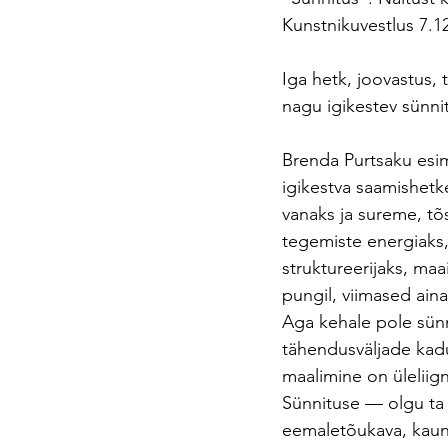
Kunstnikuvestlus 7.12
Iga hetk, joovastus,
nagu igikestev sünnit
Brenda Purtsaku esi
igikestva saamishetk
vanaks ja sureme, tõ
tegemiste energiaks
struktureerijaks, ma
pungil, viimased ain
Aga kehale pole sünn
tähendusväljade kadu
maalimine on üleliig
Sünnituse — olgu ta f
eemaletõukava, kauni