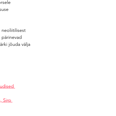
rsele 
suse 
eoliitilisest 
d pärinevad 
rki jõuda välja 
uudised 
 Sirp 