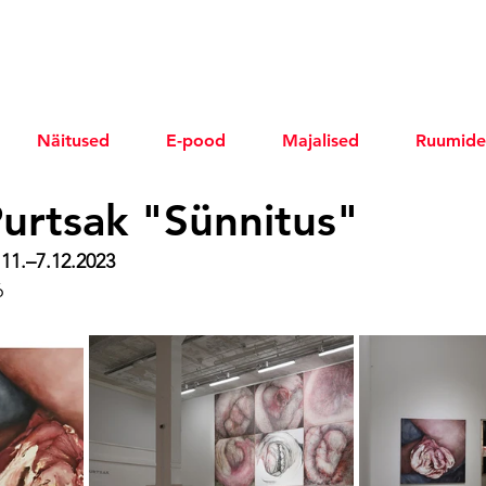
Näitused
E-pood
Majalised
Ruumide
urtsak "Sünnitus"
11.–7.12.2023 
6