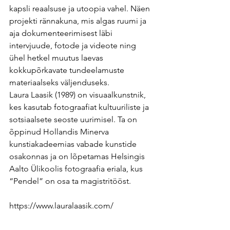
kapsli reaalsuse ja utoopia vahel. Näen 
projekti rännakuna, mis algas ruumi ja 
aja dokumenteerimisest läbi 
intervjuude, fotode ja videote ning 
ühel hetkel muutus laevas 
kokkupõrkavate tundeelamuste 
materiaalseks väljenduseks.
Laura Laasik (1989) on visuaalkunstnik, 
kes kasutab fotograafiat kultuuriliste ja 
sotsiaalsete seoste uurimisel. Ta on 
õppinud Hollandis Minerva 
kunstiakadeemias vabade kunstide 
osakonnas ja on lõpetamas Helsingis 
Aalto Ülikoolis fotograafia eriala, kus 
“Pendel” on osa ta magistritööst.
https://www.lauralaasik.com/