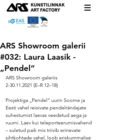
ARS Showroom galerii
#032: Laura Laasik -
„Pendel“
ARS Showroom galeriis
2-30.11.2021 (E–R 12–18)
Projektiga „Pendel“ uurin Soome ja 
Eesti vahel reisivate pendelrändajate 
suhestumist laevas veedetud aega ja 
ruumi. Laev kui teleporteerumisvahend 
– suletud paik mis triivib erinevate 
sihtkohtade vahel, loob eriskummalise 