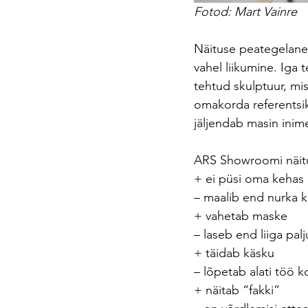
Fotod: 
Mart Vainre
Näituse peategelane 
vahel liikumine. Iga 
tehtud skulptuur, mi
omakorda referentsiks
jäljendab masin inime
ARS Showroomi näitus
+ ei püsi oma kehas
– maalib end nurka k
+ vahetab maske
– laseb end liiga palj
+ täidab käsku
– lõpetab alati töö k
+ näitab “fakki”