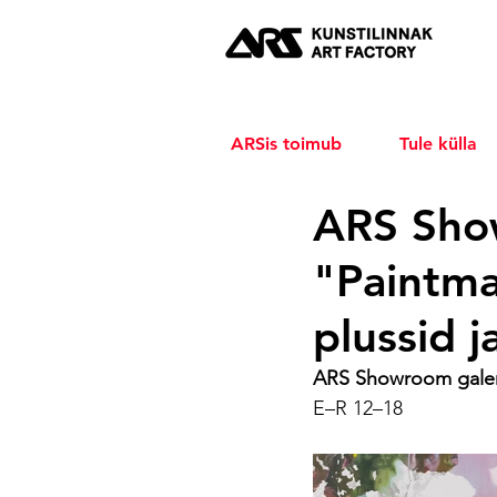
ARSis toimub
Tule külla
ARS Sho
"Paintma
plussid 
ARS Showroom galeri
E–R 12–18