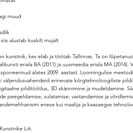
aimatav
dagi muud
üdlik
siis alustab kuskilt mujalt
 on kunstnik, kes elab ja töötab Tallinnas. Ta on lõpetanud
ikunsti eriala BA (2011) ja uusmeedia eriala MA (2014). V
ksponeerinud alates 2009. aastast. Loomingulise meetodin
isi väljendusvahendeid erinevate kõrgtehnoloogiliste pild
itaalne pilditöötlus, 3D skännimine ja mudeldamine. Sää
de peegeldamise, sulatamise, vastandamise ja võrdlemis
ndemehhanismi enese kui maalija ja kaasaegse tehnoloog
Kunstnike Liit.