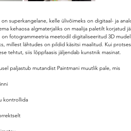
on superkangelane, kelle ülivõimeks on digitaal- ja ana
tema kehaosa algmaterjaliks on maalija paletilt korjatud jä
s on fotogrammeetria meetodil digitaliseeritud 3D mudel
, millest lähtudes on pildid käsitsi maalitud. Kui protses
se tehtut, siis lõppfaasis jäljendab kunstnik masinat.
el paljastub mutandist Paintmani muutlik pale, mis
inni
u kontrollida
orrektselt