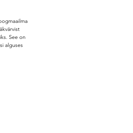
loogmaailma 
äkvärvist 
iks. See on 
si alguses 