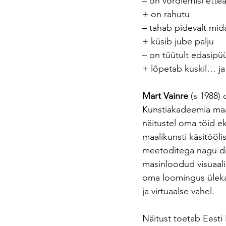
– on võrdlemisi ette
+ on rahutu
– tahab pidevalt mi
+ küsib jube palju
– on tüütult edasipü
+ lõpetab kuskil… ja 
Mart Vainre
 (s 1988)
Kunstiakadeemia maal
näitustel oma töid e
maalikunsti käsitööl
meetoditega nagu dig
masinloodud visuaali
oma loomingus üleka
ja virtuaalse vahel.
Näitust toetab Eesti 