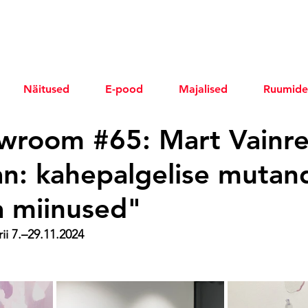
Näitused
E-pood
Majalised
Ruumide
wroom #65: Mart Vainr
n: kahepalgelise mutan
ja miinused"
i 7.–29.11.2024