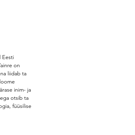
 Eesti 
ainre on 
a liidab ta 
iloome 
rase inim- ja 
ega otsib ta 
ia, füüsilise 