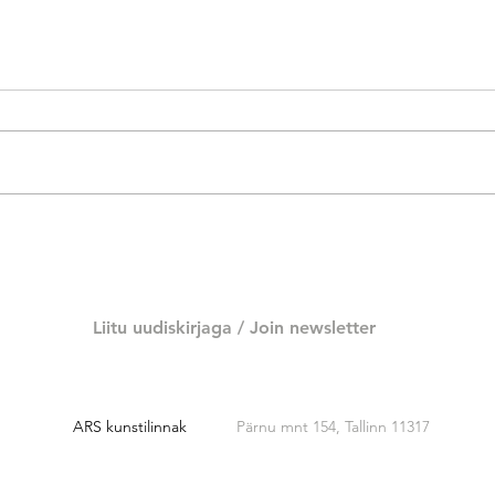
ARS Showroom #85: Aleta
Kris
Betija Kuusk "Me tuleme
muud
lilledest"
Liitu uudiskirjaga /
Join newsletter
ARS kunstilinnak
Pärnu mnt 154, Tallinn 11317