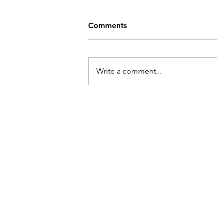
Comments
Write a comment...
Ukraina kunstnike näitus
"Loor. Ühendades
sisemaastikke"