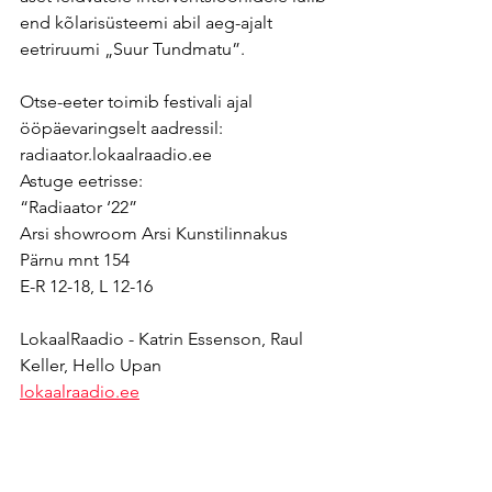
end kõlarisüsteemi abil aeg-ajalt 
eetriruumi „Suur Tundmatu”.
Otse-eeter toimib festivali ajal 
ööpäevaringselt aadressil:
radiaator.lokaalraadio.ee
Astuge eetrisse:
“Radiaator ‘22”
Arsi showroom Arsi Kunstilinnakus
Pärnu mnt 154
E-R 12-18, L 12-16
LokaalRaadio - Katrin Essenson, Raul 
Keller, Hello Upan
lokaalraadio.ee