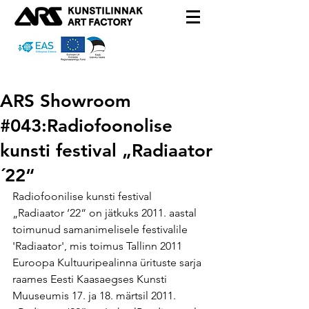
ARS Showroom
#043:Radiofoonolise
kunsti festival „Radiaator
´22“
Radiofoonilise kunsti festival 
„Radiaator ‘22“ on jätkuks 2011. aastal 
toimunud samanimelisele festivalile 
'Radiaator', mis toimus Tallinn 2011 
Euroopa Kultuuripealinna ürituste sarja 
raames Eesti Kaasaegses Kunsti 
Muuseumis 17. ja 18. märtsil 2011. 