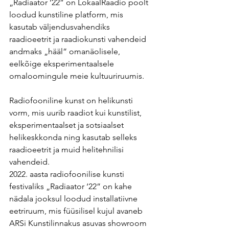
„Radiaator ‘22” on LokaalRaadio poolt 
loodud kunstiline platform, mis 
kasutab väljendusvahendiks 
raadioeetrit ja raadiokunsti vahendeid 
andmaks „hääl” omanäolisele, 
eelkõige eksperimentaalsele 
omaloomingule meie kultuuriruumis.
Radiofooniline kunst on helikunsti 
vorm, mis uurib raadiot kui kunstilist, 
eksperimentaalset ja sotsiaalset 
helikeskkonda ning kasutab selleks 
raadioeetrit ja muid helitehnilisi 
vahendeid.
2022. aasta radiofoonilise kunsti 
festivaliks „Radiaator ‘22” on kahe 
nädala jooksul loodud installatiivne 
eetriruum, mis füüsilisel kujul avaneb 
ARSi Kunstilinnakus asuvas showroom 