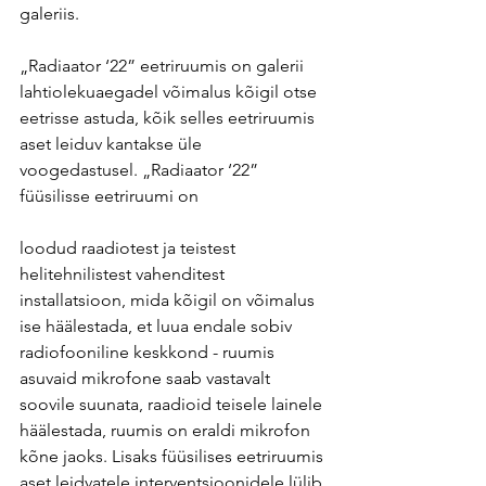
galeriis.
„Radiaator ‘22” eetriruumis on galerii 
lahtiolekuaegadel võimalus kõigil otse 
eetrisse astuda, kõik selles eetriruumis 
aset leiduv kantakse üle 
voogedastusel. „Radiaator ‘22” 
füüsilisse eetriruumi on
loodud raadiotest ja teistest 
helitehnilistest vahenditest 
installatsioon, mida kõigil on võimalus 
ise häälestada, et luua endale sobiv 
radiofooniline keskkond - ruumis 
asuvaid mikrofone saab vastavalt 
soovile suunata, raadioid teisele lainele 
häälestada, ruumis on eraldi mikrofon 
kõne jaoks. Lisaks füüsilises eetriruumis 
aset leidvatele interventsioonidele lülib 