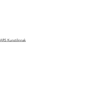
ARS Kunstilinnak
See All
Recent Posts