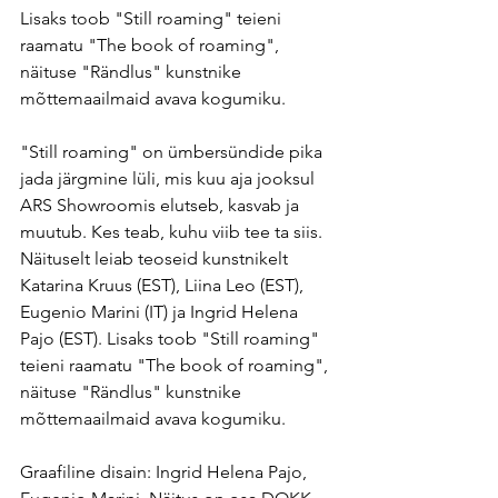
Lisaks toob "Still roaming" teieni 
raamatu "The book of roaming", 
näituse "Rändlus" kunstnike 
mõttemaailmaid avava kogumiku.
"Still roaming" on ümbersündide pika 
jada järgmine lüli, mis kuu aja jooksul 
ARS Showroomis elutseb, kasvab ja 
muutub. Kes teab, kuhu viib tee ta siis. 
Näituselt leiab teoseid kunstnikelt 
Katarina Kruus (EST), Liina Leo (EST), 
Eugenio Marini (IT) ja Ingrid Helena 
Pajo (EST). Lisaks toob "Still roaming" 
teieni raamatu "The book of roaming", 
näituse "Rändlus" kunstnike 
mõttemaailmaid avava kogumiku.
Graafiline disain: Ingrid Helena Pajo, 