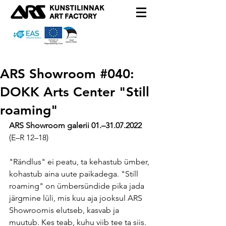
ARS Showroom #040:
DOKK Arts Center "Still
roaming"
ARS Showroom galerii 01.–31.07.2022 
(E–R 12–18) 
"Rändlus" ei peatu, ta kehastub ümber, 
kohastub aina uute paikadega. "Still 
roaming" on ümbersündide pika jada 
järgmine lüli, mis kuu aja jooksul ARS 
Showroomis elutseb, kasvab ja 
muutub. Kes teab, kuhu viib tee ta siis.