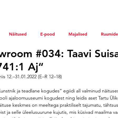
Näitused
E-pood
Majalised
Ruumide
room #034: Taavi Suisa
41:1 Aj“
s 12.–31.01.2022 (E–R 12–18) 
unstnik ja teadlane kogudes” egiidi all valminud näituses
ooli ajaloomuuseumi kogudest ning leidis aset Tartu Ülik
tuse keskmes on meeltega praktiliselt tajumatu, tähtsu
eist ja selle üleelusuurune kujutis, mis küsivad maailma v