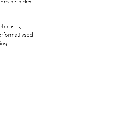
e protsessides 
hnilises, 
erformatiivsed 
ing 