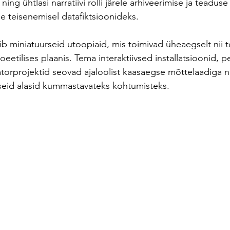
ing ühtlasi narratiivi rolli järele arhiveerimise ja teadus
e teisenemisel datafiktsioonideks. 
ib miniatuurseid utoopiaid, mis toimivad üheaegselt nii te
eetilises plaanis. Tema interaktiivsed installatsioonid, p
aatorprojektid seovad ajaloolist kaasaegse mõttelaadiga n
rseid alasid kummastavateks kohtumisteks.