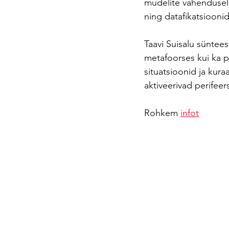
mudelite vahendusel n
ning datafikatsioonid
Taavi Suisalu süntees
metafoorses kui ka po
situatsioonid ja kur
aktiveerivad perifee
Rohkem 
infot