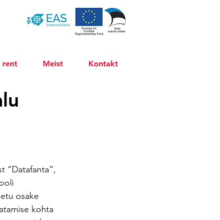
 rent
Meist
Kontakt
lu
t “Datafanta”, 
ooli 
setu osake 
aatamise kohta 