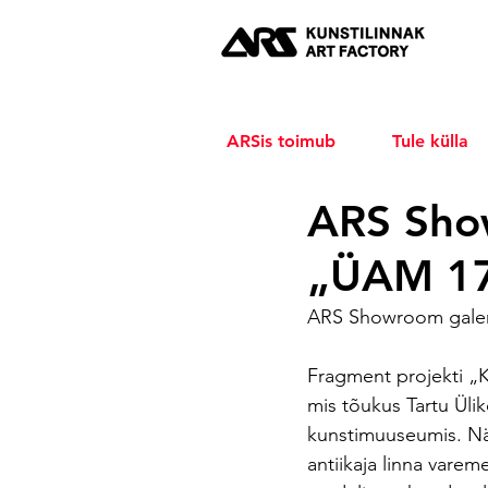
ARSis toimub
Tule külla
ARS Show
„ÜAM 17
ARS Showroom galerii
Fragment projekti „K
mis tõukus Tartu Ülik
kunstimuuseumis. Näi
antiikaja linna varem