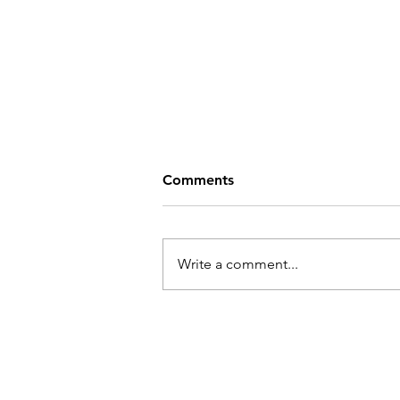
Comments
Write a comment...
Ukraina kunstnike näitus
"Loor. Ühendades
sisemaastikke"