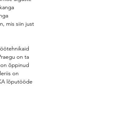
 kanga 
nga 
, mis siin just 
itöötehnikaid 
Praegu on ta 
m on õppinud 
eriis on 
EKA lõputööde 