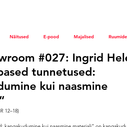
Näitused
E-pood
Majalised
Ruumide
wroom #027: Ingrid Hel
based tunnetused:
dumine kui naasmine
“
–R 12–18)
: kangakudumine kui naasmine materjali“ on kangakudu