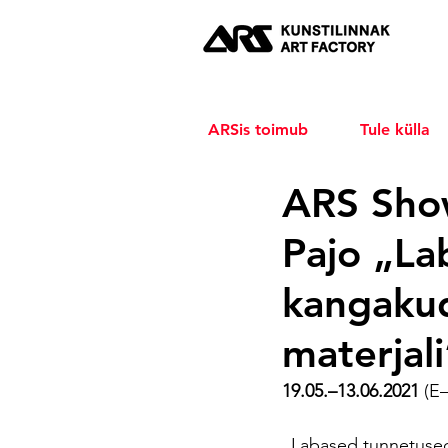
ARSis toimub
Tule külla
ARS Sho
Pajo „La
kangaku
materjali
19.05.–13.06.2021 
(E
„Labased tunnetused