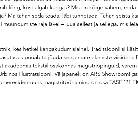
nib lõng, kust algab kangas? Mis on kõige vähem, mida
a? Ma tahan seda teada, läbi tunnetada. Tahan seista ka
 muundumiste raja lävel – luua sellest ja sellega, mis leian
nstnik, kes hetkel kangakudumislainel. Traditsioonilisi käs
 kasutades püüab ta jõuda kergemate elamiste viisideni. 
stiakadeemia tekstiiliosakonnas magistriõpinguid, vare
Urbinos illustratsiooni. Väljapanek on ARS Showroomi gal
oomeresidentuuris magistritööna ning on osa TASE '21 