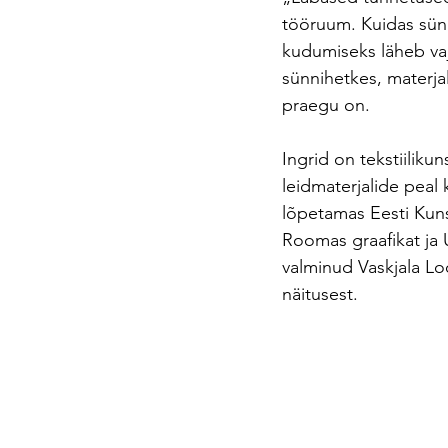
tööruum. Kuidas sün
kudumiseks läheb vaj
sünnihetkes, materjali
praegu on.
Ingrid on tekstiiliku
leidmaterjalide peal
lõpetamas Eesti Kun
Roomas graafikat ja 
valminud Vaskjala L
näitusest.