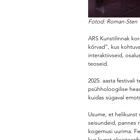
Fotod: Roman-Sten T
ARS Kunstilinnak korr
kõrvad”, kus kohtuva
interaktiivseid, osal
teoseid.
2025. aasta festival
psühholoogilise heaol
kuidas sügaval emots
Usume, et helikunst 
seisundeid, pannes 
kogemusi uurima. Fes
kus kunst eksisteerib