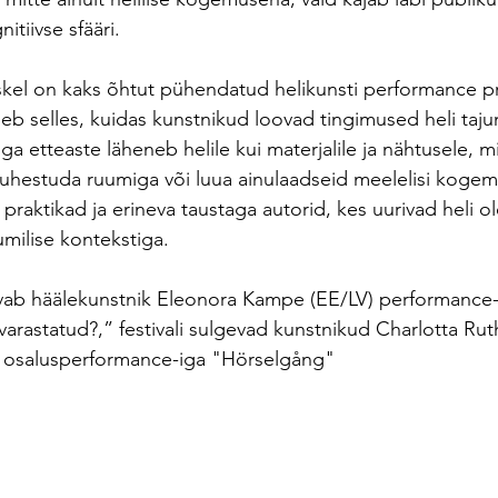
itiivse sfääri.
eskel on kaks õhtut pühendatud helikunsti performance p
eb selles, kuidas kunstnikud loovad tingimused heli taju
ga etteaste läheneb helile kui materjalile ja nähtusele, 
, suhestuda ruumiga või luua ainulaadseid meelelisi koge
raktikad ja erineva taustaga autorid, kes uurivad heli ol
umilise kontekstiga.
i avab häälekunstnik Eleonora Kampe (EE/LV) performance
varastatud?,” festivali sulgevad kunstnikud Charlotta Ruth
T) osalusperformance-iga "Hörselgång"