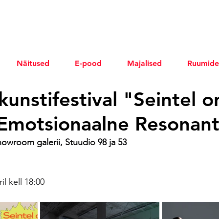
Näitused
E-pood
Majalised
Ruumide
unstifestival "Seintel o
Emotsionaalne Resonant
owroom galerii, Stuudio 98 ja 53
l kell 18:00