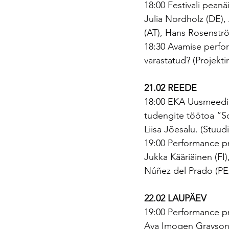
18:00 Festivali pean
Julia Nordholz (DE), 
(AT), Hans Rosenströ
18:30 Avamise perfo
varastatud? (Projekt
21.02 REEDE
18:00 EKA Uusmeedia,
tudengite töötoa “So
Liisa Jõesalu. (Stuud
19:00 Performance p
Jukka Kääriäinen (FI)
Núñez del Prado (PE
22.02 LAUPÄEV
19:00 Performance p
Ava Imogen Grayson (