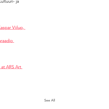
ultuuri- ja 
aspar Viilup, 
araadio 
 at ARS Art 
See All