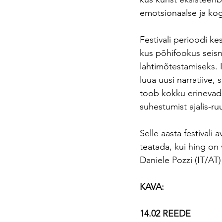
emotsionaalse ja kogn
Festivali perioodi k
kus põhifookus seisn
lahtimõtestamiseks. I
luua uusi narratiive
toob kokku erinevad p
suhestumist ajalis-ru
Selle aasta festival
teatada, kui hing on 
Daniele Pozzi (IT/A
KAVA:
14.02 REEDE