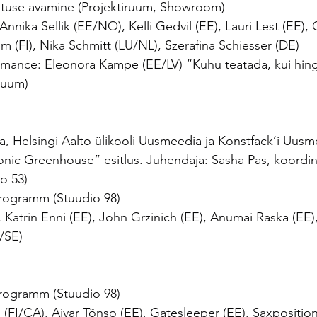
äituse avamine (Projektiruum, Showroom)
Annika Sellik (EE/NO), Kelli Gedvil (EE), Lauri Lest (EE),
m (FI), Nika Schmitt (LU/NL), Szerafina Schiesser (DE)
rmance: Eleonora Kampe (EE/LV) “Kuhu teatada, kui hin
iruum)
 Helsingi Aalto ülikooli Uusmeedia ja Konstfack’i Uusm
nic Greenhouse” esitlus. Juhendaja: Sasha Pas, koordin
io 53)
rogramm (Stuudio 98)
, Katrin Enni (EE), John Grzinich (EE), Anumai Raska (EE)
/SE)
rogramm (Stuudio 98)
FI/CA), Aivar Tõnso (EE), Gatesleeper (EE), Saxposition