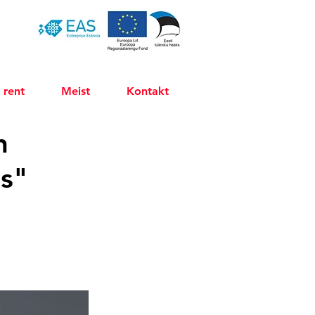
 rent
Meist
Kontakt
n
s"