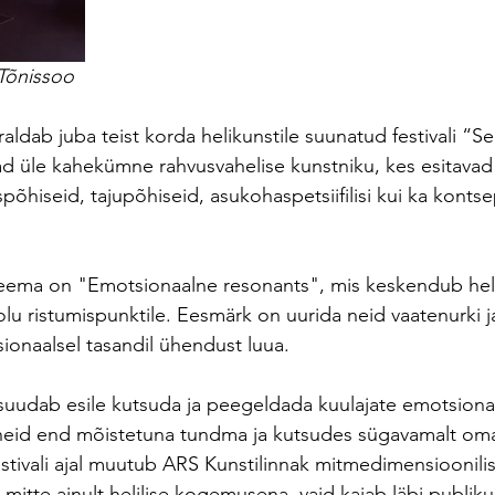
õnissoo
aldab juba teist korda helikunstile suunatud festivali “Se
d üle kahekümne rahvusvahelise kunstniku, kes esitavad 
uspõhiseid, tajupõhiseid, asukohaspetsiifilisi kui ka konts
i teema on "Emotsionaalne resonants", mis keskendub heli
u ristumispunktile. Eesmärk on uurida neid vaatenurki ja 
ionaalsel tasandil ühendust luua.
suudab esile kutsuda ja peegeldada kuulajate emotsiona
neid end mõistetuna tundma ja kutsudes sügavamalt oma
tivali ajal muutub ARS Kunstilinnak mitmedimensioonilis
 mitte ainult helilise kogemusena, vaid kajab läbi publiku 