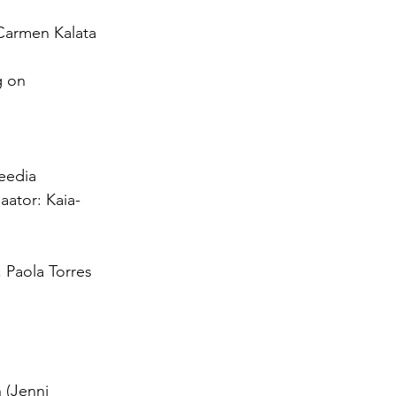
 Carmen Kalata 
g on 
eedia 
aator: Kaia-
, Paola Torres 
 (Jenni 