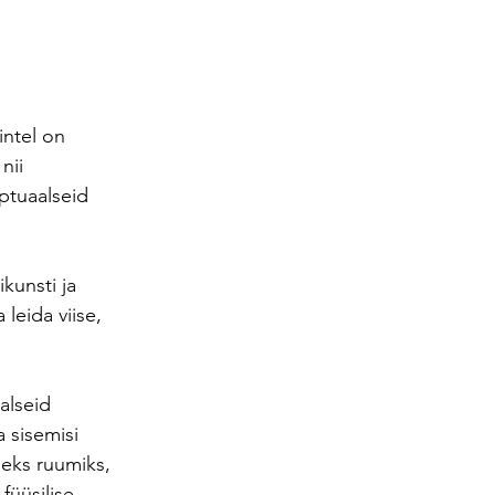
intel on 
nii 
eptuaalseid 
kunsti ja 
leida viise, 
alseid 
 sisemisi 
eks ruumiks, 
füüsilise, 