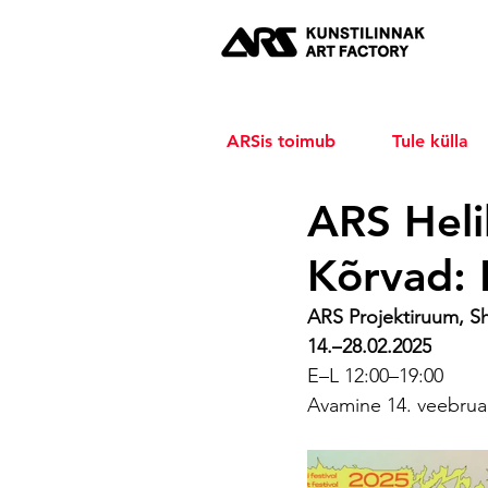
ARSis toimub
Tule külla
ARS Helik
Kõrvad: 
ARS Projektiruum, Sh
14.
–
28.02.2025
E
–
L 12:00
–
19:00
Avamine 14. veebruari