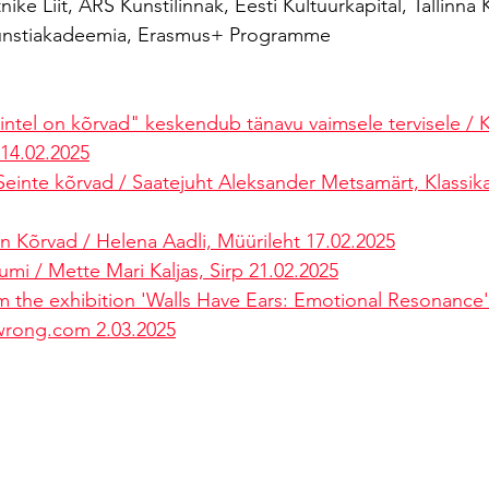
ike Liit, ARS Kunstilinnak, Eesti Kultuurkapital, Tallinna K
Kunstiakadeemia, Erasmus+ Programme
eintel on kõrvad" keskendub tänavu vaimsele tervisele / K
14.02.2025
Seinte kõrvad / Saatejuht Aleksander Metsamärt, Klassik
on Kõrvad / Helena Aadli, Müürileht 17.02.2025
mi / Mette Mari Kaljas, Sirp 21.02.2025
 the exhibition 'Walls Have Ears: Emotional Resonance'
wrong.com 2.03.2025