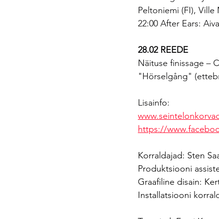
Peltoniemi (FI), Vill
22:00 After Ears: Aiva
28.02 REEDE
Näituse finissage – 
"Hörselgång" (ettebr
Lisainfo: 
www.seintelonkorva
https://www.facebo
Korraldajad: Sten Saa
Produktsiooni assist
Graafiline disain: Kert
Installatsiooni korr