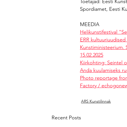
Toetajad: Eesti Kunstn
Spordiamet, Eesti 
MEEDIA
Helikunstifestival "S
ERR kultuuriuudised 
Kunstiministeerium. 
15.02.2025
Kiirkohting: Seintel 
Anda kuulamiseks ruu
Photo reportage from
Factory / echogone
ARS Kunstilinnak
Recent Posts