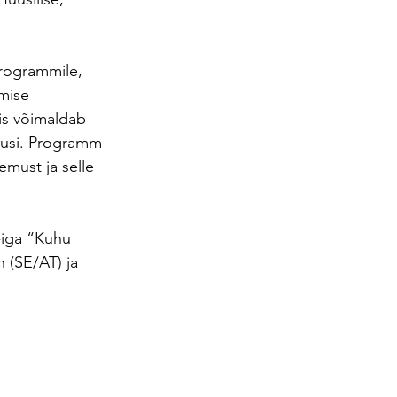
rogrammile, 
mise 
mis võimaldab 
musi. Programm 
emust ja selle 
-iga “Kuhu 
 (SE/AT) ja 