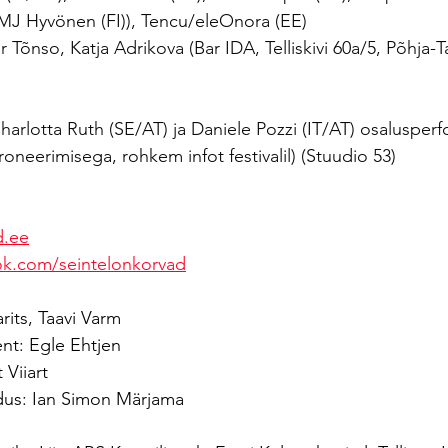
e MJ Hyvönen (FI)), Tencu/eleOnora (EE)
r Tõnso, Katja Adrikova (Bar IDA, Telliskivi 60a/5, Põhja-Tal
Charlotta Ruth (SE/AT) ja Daniele Pozzi (IT/AT) osalusper
oneerimisega, rohkem infot festivalil) (Stuudio 53)
d.ee
ok.com/seintelonkorvad
rits, Taavi Varm
ent: Egle Ehtjen
 Viiart
aldus: Ian Simon Märjama