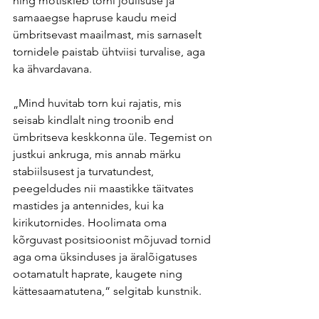
ning mõtiskleb torni jõulisuse ja 
samaaegse hapruse kaudu meid 
ümbritsevast maailmast, mis sarnaselt 
tornidele paistab ühtviisi turvalise, aga 
ka ähvardavana.
„Mind huvitab torn kui rajatis, mis 
seisab kindlalt ning troonib end 
ümbritseva keskkonna üle. Tegemist on 
justkui ankruga, mis annab märku 
stabiilsusest ja turvatundest, 
peegeldudes nii maastikke täitvates 
mastides ja antennides, kui ka 
kirikutornides. Hoolimata oma 
kõrguvast positsioonist mõjuvad tornid 
aga oma üksinduses ja äralõigatuses 
ootamatult haprate, kaugete ning 
kättesaamatutena,“ selgitab kunstnik.