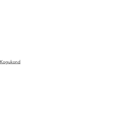
Kogukond
See All
Recent Posts