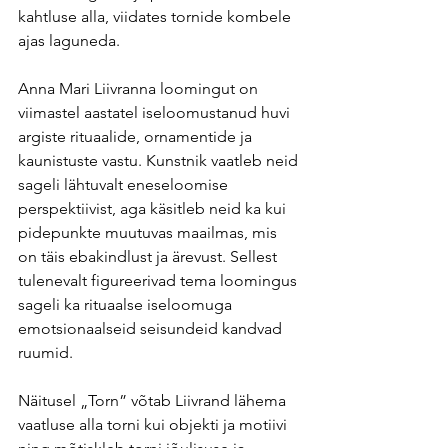
kahtluse alla, viidates tornide kombele 
ajas laguneda.
Anna Mari Liivranna loomingut on 
viimastel aastatel iseloomustanud huvi 
argiste rituaalide, ornamentide ja 
kaunistuste vastu. Kunstnik vaatleb neid 
sageli lähtuvalt eneseloomise 
perspektiivist, aga käsitleb neid ka kui 
pidepunkte muutuvas maailmas, mis 
on täis ebakindlust ja ärevust. Sellest 
tulenevalt figureerivad tema loomingus 
sageli ka rituaalse iseloomuga 
emotsionaalseid seisundeid kandvad 
ruumid.
Näitusel „Torn” võtab Liivrand lähema 
vaatluse alla torni kui objekti ja motiivi 