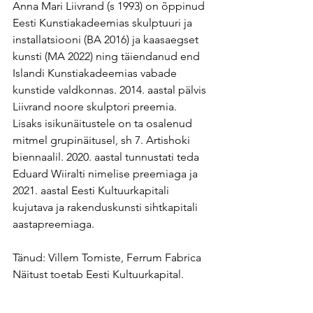
Anna Mari Liivrand (s 1993) on õppinud 
Eesti Kunstiakadeemias skulptuuri ja 
installatsiooni (BA 2016) ja kaasaegset 
kunsti (MA 2022) ning täiendanud end 
Islandi Kunstiakadeemias vabade 
kunstide valdkonnas. 2014. aastal pälvis 
Liivrand noore skulptori preemia. 
Lisaks isikunäitustele on ta osalenud 
mitmel grupinäitusel, sh 7. Artishoki 
biennaalil. 2020. aastal tunnustati teda 
Eduard Wiiralti nimelise preemiaga ja 
2021. aastal Eesti Kultuurkapitali 
kujutava ja rakenduskunsti sihtkapitali 
aastapreemiaga.
Tänud: Villem Tomiste, Ferrum Fabrica
Näitust toetab Eesti Kultuurkapital.