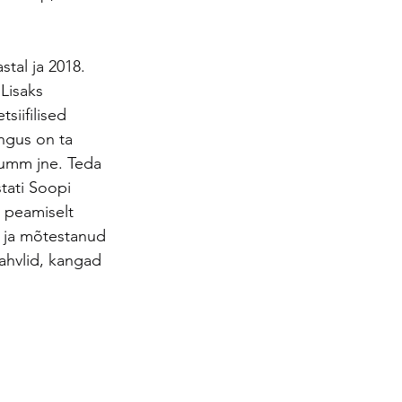
tal ja 2018. 
Lisaks 
iifilised 
ingus on ta 
rumm jne. Teda 
tati Soopi 
 peamiselt 
d ja mõtestanud 
ahvlid, kangad 