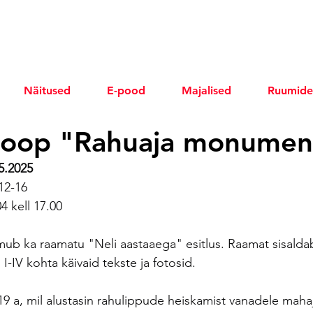
Näitused
E-pood
Majalised
Ruumide
Soop "Rahuaja monumen
5.2025
 12-16
4 kell 17.00
mub ka raamatu "Neli aastaaega" esitlus. Raamat sisaldab
 I-IV kohta käivaid tekste ja fotosid.
019 a, mil alustasin rahulippude heiskamist vanadele maha