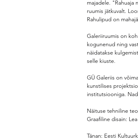
majadele. "Rahuaja 
ruumis jätkuvalt. Loo
Rahulipud on mahajäe
Galeriiruumis on koha
kogunenud ning vasta
näidatakse kulgemist
selle kiuste.
GÜ Galeriis on võimal
kunstilises projektsio
institutsiooniga. Na
Näituse tehniline t
Graafiline disain: Le
Tänan: Eesti Kultuur