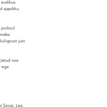
avalikus 
d ajapikku. 
 jooksul 
mides 
uõigsust just 
rjatud osa 
a ega 
im Soop, Lea 