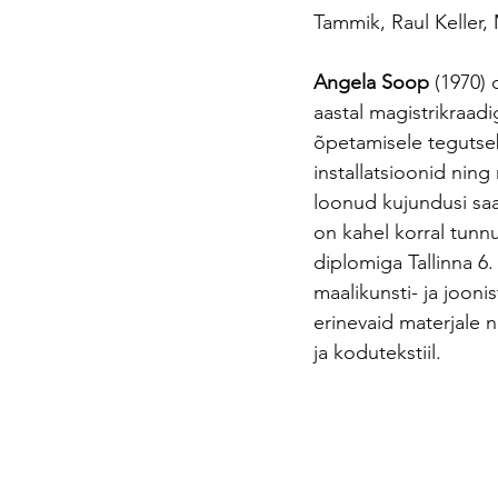
Tammik, Raul Keller,
Angela Soop
 (1970) 
aastal magistrikraadi
õpetamisele tegutseb
installatsioonid ning
loonud kujundusi saa
on kahel korral tunn
diplomiga Tallinna 6
maalikunsti- ja joon
erinevaid materjale 
ja kodutekstiil.