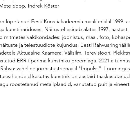
 Mete Soop, Indrek Köster
on lõpetanud Eesti Kunstiakadeemia maali erialal 1999. aas
ga kunstihariduses. Näitustel esineb alates 1997. aastast. 
 mitmetes valdkondades: joonistus, maal, foto, kohaspets
 näituste ja telestuudiote kujundus. Eesti Rahvusringhääl
detele Aktuaalne Kaamera, Välisilm, Terevisioon, Plekkt
ustatud ERR-i parima kunstniku preemiaga. 2021.a tunnus
. Rahvusvaheline joonistustrienaalil "Impulss". Loomingus
istusvahendeid kasutav kunstnik on aastaid taaskasutanu
nagu roostetanud metallplaadid, vanutatud puit ja vineert