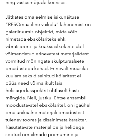
ning vastasmõjude keerises.
Jätkates oma eelmise isikunäituse 
“RESOmaatiline vaikelu” lähenemist on 
galeriiruumis objektid, mida võib 
nimetada ebakõlariteks ehk 
vibratsiooni- ja koaksiaalkõlarite abil 
võimendatud erinevatest materjalidest 
vormitud mõningate skulpturaalsete 
omadustega kehad. Erinevalt muusika 
kuulamiseks disainitud kõlaritest ei 
püüa need võimalikult laia 
helisagedusspektrit ühtlaselt hästi 
mängida. Neil, justkui ühtse ansambli 
moodustavatel ebakõlaritel, on igaühel 
oma unikaalne materjali omadustest 
tulenev toores ja disainimata karakter. 
Kasutatavate materjalide ja helidega 
seotud omailmade põimumine ja 