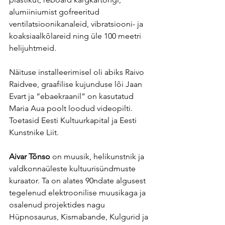
alumiiniumist gofreeritud 
ventilatsioonikanaleid, vibratsiooni- ja 
koaksiaalkõlareid ning üle 100 meetri 
helijuhtmeid.
Näituse installeerimisel oli abiks Raivo 
Raidvee, graafilise kujunduse lõi Jaan 
Evart ja “ebaekraanil” on kasutatud 
Maria Aua poolt loodud videopilti. 
Toetasid Eesti Kultuurkapital ja Eesti 
Kunstnike Liit.
Aivar Tõnso
 on muusik, helikunstnik ja 
valdkonnaüleste kultuurisündmuste 
kuraator. Ta on alates 90ndate algusest 
tegelenud elektroonilise muusikaga ja 
osalenud projektides nagu 
Hüpnosaurus, Kismabande, Kulgurid ja 