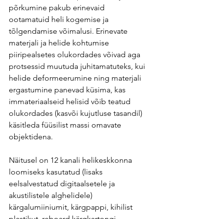
põrkumine pakub erinevaid 
ootamatuid heli kogemise ja 
tõlgendamise võimalusi. Erinevate 
materjali ja helide kohtumise 
piiripealsetes olukordades võivad aga 
protsessid muutuda juhitamatuteks, kui 
helide deformeerumine ning materjali 
ergastumine panevad küsima, kas 
immateriaalseid helisid võib teatud 
olukordades (kasvõi kujutluse tasandil) 
käsitleda füüsilist massi omavate 
objektidena.
Näitusel on 12 kanali helikeskkonna 
loomiseks kasutatud (lisaks 
eelsalvestatud digitaalsetele ja 
akustilistele alghelidele) 
kärgalumiiniumit, kärgpappi, kihilist 
plastikut, reboard kärgkartongi, 