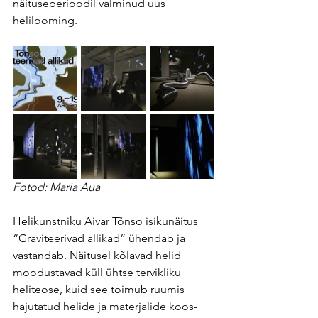
näituseperioodil valminud uus 
helilooming.
Fotod: 
Maria Aua
Helikunstniku Aivar Tõnso isikunäitus 
“Graviteerivad allikad” ühendab ja 
vastandab. Näitusel kõlavad helid 
moodustavad küll ühtse tervikliku 
heliteose, kuid see toimub ruumis 
hajutatud helide ja materjalide koos- 