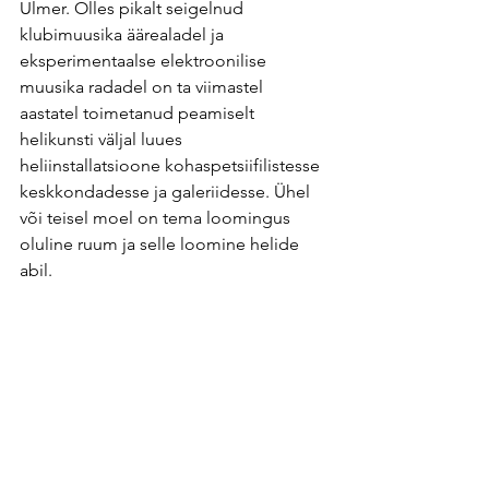
Ulmer. Olles pikalt seigelnud 
klubimuusika äärealadel ja 
eksperimentaalse elektroonilise 
muusika radadel on ta viimastel 
aastatel toimetanud peamiselt 
helikunsti väljal luues 
heliinstallatsioone kohaspetsiifilistesse 
keskkondadesse ja galeriidesse. Ühel 
või teisel moel on tema loomingus 
oluline ruum ja selle loomine helide 
abil.
MEEDIA
Helikunstniku käes on ikka väga suur 
võim / Hendrik Alla, Postimees 
14.11.2023
ARS Kunstilinnak