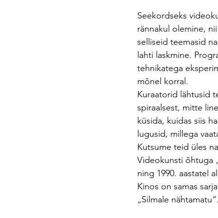
Seekordseks videokun
rännakul olemine, ni
selliseid teemasid n
lahti laskmine. Progr
tehnikatega eksperim
mõnel korral.
Kuraatorid lähtusid t
spiraalsest, mitte li
küsida, kuidas siis h
lugusid, millega vaa
Kutsume teid üles nau
Videokunsti õhtuga 
ning 1990. aastatel a
Kinos on samas sarj
„Silmale nähtamatu“