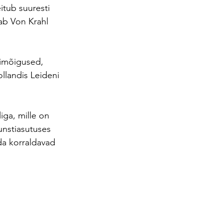
itub suuresti 
ab Von Krahl 
nimõigused, 
llandis Leideni 
iga, mille on 
nstiasutuses 
da korraldavad 