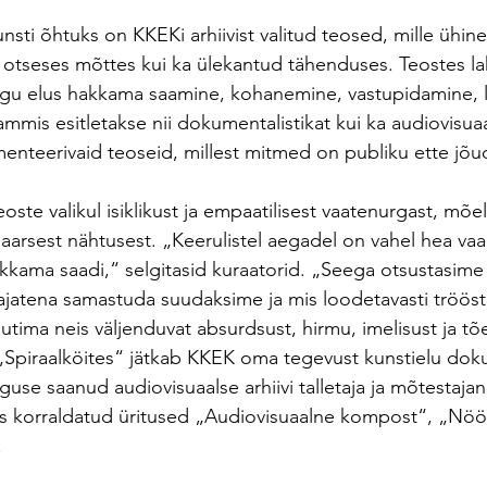
sti õhtuks on KKEKi arhiivist valitud teosed, mille ühin
i otseses mõttes kui ka ülekantud tähenduses. Teostes la
agu elus hakkama saamine, kohanemine, vastupidamine, l
ammis esitletakse nii dokumentalistikat kui ka audiovisua
enteerivaid teoseid, millest mitmed on publiku ette jõu
eoste valikul isiklikust ja empaatilisest vaatenurgast, mõel
neaarsest nähtusest. „Keerulistel aegadel on vahel hea vaa
akkama saadi,“ selgitasid kuraatorid. „Seega otsustasime a
tajatena samastuda suudaksime ja mis loodetavasti trööst
tima neis väljenduvat absurdsust, hirmu, imelisust ja tõe
„Spiraalköites“ jätkab KKEK oma tegevust kunstielu dok
lguse saanud audiovisuaalse arhiivi talletaja ja mõtestajan
as korraldatud üritused „Audiovisuaalne kompost“, „Nöö
.