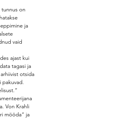
e tunnus on 
hatakse 
eppimine ja 
alsete 
dnud vaid 
des ajast kui 
data tagasi ja 
rhiivist otsida 
i pakuvad. 
lisust.“
umenteerijana 
a. Von Krahli 
ri mööda“ ja 