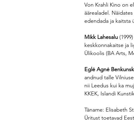
Von Krahli Kino on el
äärealadel. Näidates
edendada ja kaitsta ü
Mikk Lahesalu
 (1999
keskkonnakaitse ja l
Ülikoolis (BA Arts, M
Eglė Agnė Benkunsk
andnud talle Vilnius
nii Leedus kui ka muj
KKEK, Islandi Kunsti
Täname: Elisabeth St
Üritust toetavad Eest