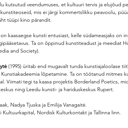
lu kutsutud veendumuses, et kultuuri tervis ja elujõud pe
 kunstiteoseid, mis ei järgi kommertslikku peavoolu, püü
ht tüüpi kino pärandit.
) on kaasaegse kunsti entusiast, kelle südameasjaks on i
igipääsetavus. Ta on õppinud kunstiteadust ja meediat Ho
edia and Society).
ytė
 (1995) üritab end mugavalt tunda kunstiajaloolase tiitl
e Kunstiakadeemia lõpetamine. Ta on töötanud mitmes ku
al. Viimati tegi ta kaasa projektis Borderland Poetics, mi
keskus ning Leedu kunsti- ja hariduskeskus Rupert.
aak, Nadya Tjuska ja Emilija Vanagaitė.
i Kultuurkapital, Nordisk Kulturkontakt ja Tallinna linn.