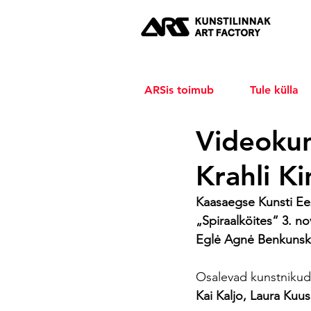
ARSis toimub
Tule külla
Videokun
Krahli Ki
Kaasaegse Kunsti Ees
„Spiraalköites“ 3. n
Eglė Agnė Benkunsky
Osalevad kunstnikud
Kai Kaljo, Laura Ku