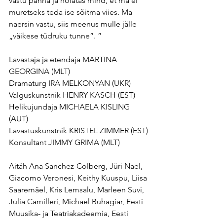
vastu panna ja hoiatas mind, et ma ei 
muretseks teda ise sõitma viies. Ma 
naersin vastu, siis meenus mulle jälle 
„väikese tüdruku tunne”. ”
Lavastaja ja etendaja MARTINA 
GEORGINA (MLT)
Dramaturg IRA MELKONYAN (UKR)
Valguskunstnik HENRY KASCH (EST)
Helikujundaja MICHAELA KISLING 
(AUT)
Lavastuskunstnik KRISTEL ZIMMER (EST)
Konsultant JIMMY GRIMA (MLT)
Aitäh Ana Sanchez-Colberg, Jüri Nael, 
Giacomo Veronesi, Keithy Kuuspu, Liisa 
Saaremäel, Kris Lemsalu, Marleen Suvi, 
Julia Camilleri, Michael Buhagiar, Eesti 
Muusika- ja Teatriakadeemia, Eesti 