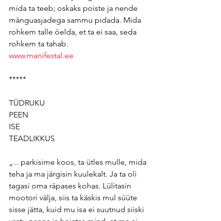
mida ta teeb; oskaks poiste ja nende 
mänguasjadega sammu pidada. Mida 
rohkem talle öelda, et ta ei saa, seda 
rohkem ta tahab.
www.manifestal.ee
*****
TÜDRUKU
PEEN
ISE
TEADLIKKUS
„... parkisime koos, ta ütles mulle, mida 
teha ja ma järgisin kuulekalt. Ja ta oli 
tagasi oma räpases kohas. Lülitasin 
mootori välja, siis ta käskis mul süüte 
sisse jätta, kuid mu isa ei suutnud siiski 