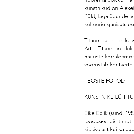
noorema põlvkonna ku
kunstnikud on Alexei 
Põld, Līga Spunde ja 
kultuuriorganisatsioo
Titanik galerii on ka
Arte. Titanik on olul
näituste korraldamise
võõrustab kontserte 
TEOSTE FOTOD
KUNSTNIKE LÜHIT
Eike Eplik (sünd. 198
loodusest pärit motii
kipsivalust kui ka pa