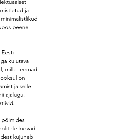
lektuaalset 
mistletud ja 
minimalistlikud 
 koos peene 
 Eesti 
iga kujutava 
d, mille teemad 
jooksul on 
ist ja selle 
i ajalugu, 
iivid.
, põimides 
bolitele loovad 
idest kujuneb 