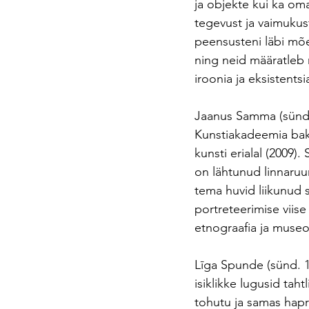
ja objekte kui ka oma
tegevust ja vaimukust
peensusteni läbi mõe
ning neid määratleb 
iroonia ja eksistents
Jaanus Samma (sünd. 
Kunstiakadeemia bakal
kunsti erialal (2009)
on lähtunud linnaruum
tema huvid liikunud 
portreteerimise viise
etnograafia ja museo
Līga Spunde (sünd. 1
isiklikke lugusid tah
tohutu ja samas hapr