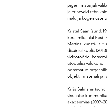
pigem materjali valiku
ja erinevaid tehnikai
mälu ja kogemuste ta
Kristel Saan (sünd.19
keraamika alal Eesti
Martinsi kunsti- ja di
disainiülikoolis (201
videotööde, keraamika
utoopilisi valdkondi
ootamatud orgaanilis
objekti, materjali ja 
Krišs Salmanis (sünd,
visuaalse kommunikat
akadeemias (2009–201