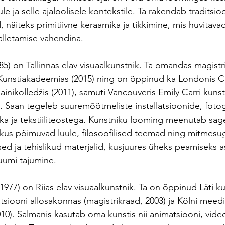
le ja selle ajaloolisele kontekstile. Ta rakendab traditsioo
d, näiteks primitiivne keraamika ja tikkimine, mis huvitav
lletamise vahendina.
85) on Tallinnas elav visuaalkunstnik. Ta omandas magistr
 Kunstiakadeemias (2015) ning on õppinud ka Londonis Ce
sainikolledžis (2011), samuti Vancouveris Emily Carri kunsti
3). Saan tegeleb suuremõõtmeliste installatsioonide, fotog
 ja tekstiiliteostega. Kunstniku looming meenutab sageli
, kus põimuvad luule, filosoofilised teemad ning mitmes
ed ja tehislikud materjalid, kusjuures üheks peamiseks a
ruumi tajumine.
1977) on Riias elav visuaalkunstnik. Ta on õppinud Läti 
siooni allosakonnas (magistrikraad, 2003) ja Kölni meedi
0). Salmanis kasutab oma kunstis nii animatsiooni, videot