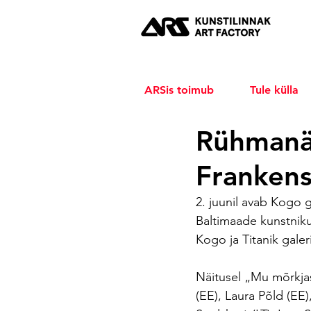
ARSis toimub
Tule külla
Rühmanä
Frankens
2. juunil avab Kogo 
Baltimaade kunstnik
Kogo ja Titanik galer
Näitusel „Mu mõrkjas
(EE), Laura Põld (EE)