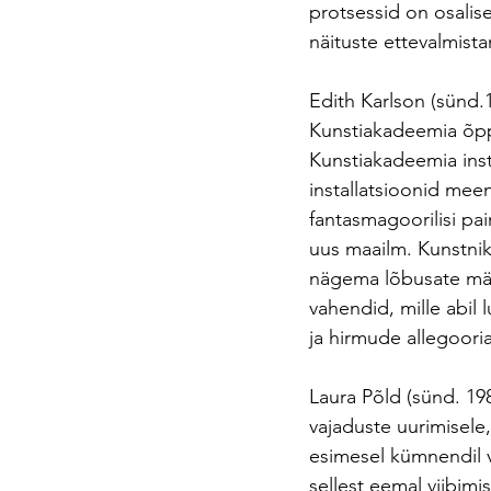
protsessid on osalise
näituste ettevalmist
Edith Karlson (sünd.1
Kunstiakadeemia õppe
Kunstiakadeemia insta
installatsioonid meen
fantasmagoorilisi pa
uus maailm. Kunstnik
nägema lõbusate mäng
vahendid, mille abil
ja hirmude allegooria
Laura Põld (sünd. 19
vajaduste uurimisele
esimesel kümnendil v
sellest eemal viibim