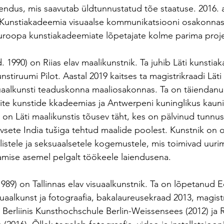
iendus, mis saavutab üldtunnustatud tõe staatuse. 2016. a
i Kunstiakadeemia visuaalse kommunikatsiooni osakonnas
uroopa kunstiakadeemiate lõpetajate kolme parima proje
 1990) on Riias elav maalikunstnik. Ta juhib Läti kunstia
stiruumi Pilot. Aastal 2019 kaitses ta magistrikraadi Läti 
uaalkunsti teaduskonna maaliosakonnas. Ta on täiendan
nite kunstide kkadeemias ja Antwerpeni kuninglikus kauni
on Läti maalikunstis tõusev täht, kes on pälvinud tunnu
iivsete India tušiga tehtud maalide poolest. Kunstnik on 
istele ja seksuaalsetele kogemustele, mis toimivad uurim
ise asemel pelgalt töökeele laiendusena.
1989) on Tallinnas elav visuaalkunstnik. Ta on lõpetanud E
uaalkunst ja fotograafia, bakalaureusekraad 2013, magistr
Berliinis Kunsthochschule Berlin-Weissensees (2012) ja 