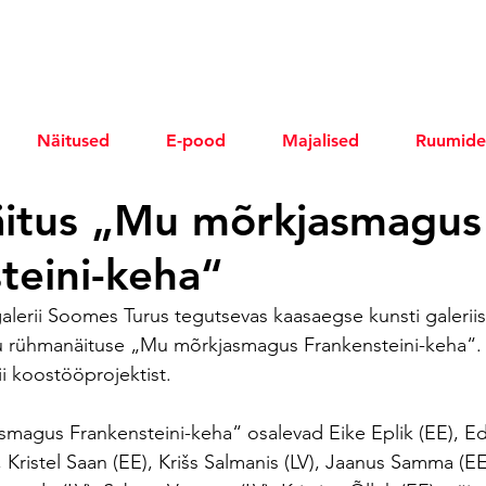
Näitused
E-pood
Majalised
Ruumide
itus „Mu mõrkjasmagus
teini-keha“
galerii Soomes Turus tegutsevas kaasaegse kunsti galerii
u rühmanäituse „Mu mõrkjasmagus Frankensteini-keha“. 
ii koostööprojektist.  
magus Frankensteini-keha“ osalevad Eike Eplik (EE), Ed
, Kristel Saan (EE), Krišs Salmanis (LV), Jaanus Samma (EE