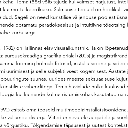
 keha. Tema tööd võib tajuda kui vaimset harjutust, intel
 kui mõtte keerdkäiku. Salmanise teosed on hoolikalt vii
ldud. Sageli on need kunstilise väljenduse poolest üsna 
nende ootamatu paradoksaalsus ja intuitiivne tõeotsing
iaalse kurbusega.  
1982) on Tallinnas elav visuaalkunstnik. Ta on lõpetanud
aureusekraadiga graafika erialal (2005) ja magistrikraad
. Samma looming hõlmab fotosid, installatsioone ja videoi
i uurimisest ja selle subjektiivsest kogemisest. Aastate 
soouuringute suunas, uurides meeste seksuaalsuse kujutam
 kunstiliste vahenditega. Tema huvialade hulka kuuluvad ni
loogia kui ka nende kolme ristumiskohas kasutatud narrat
990) esitab oma teoseid multimeediainstallatsioonidena
tlike väljamõeldistega. Viited erinevatele aegadele ja süm
a võrgustiku. Tõlgendamise täpsusest ja uutest kontekst