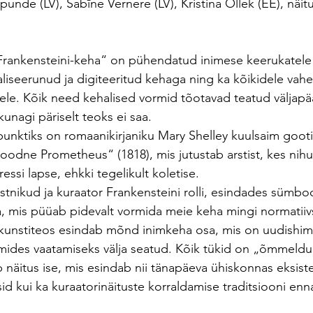
Spunde (LV), Sabīne Vernere (LV), Kristina Õllek (EE), näit
ankensteini-keha“ on pühendatud inimese keerukatele
aliseerunud ja digiteeritud kehaga ning ka kõikidele vahe
tele. Kõik need kehalised vormid tõotavad teatud väljapä
unagi päriselt teoks ei saa.
unktiks on romaanikirjaniku Mary Shelley kuulsaim goot
odne Prometheus“ (1818), mis jutustab arstist, kes nihu
gressi lapse, ehkki tegelikult koletise.
stnikud ja kuraator Frankensteini rolli, esindades sümboo
 mis püüab pidevalt vormida meie keha mingi normatiivse
d kunstiteos esindab mõnd inimkeha osa, mis on uudishimu
uumides vaatamiseks välja seatud. Kõik tükid on „õmmeld
b näitus ise, mis esindab nii tänapäeva ühiskonnas eksiste
sid kui ka kuraatorinäituste korraldamise traditsiooni enn