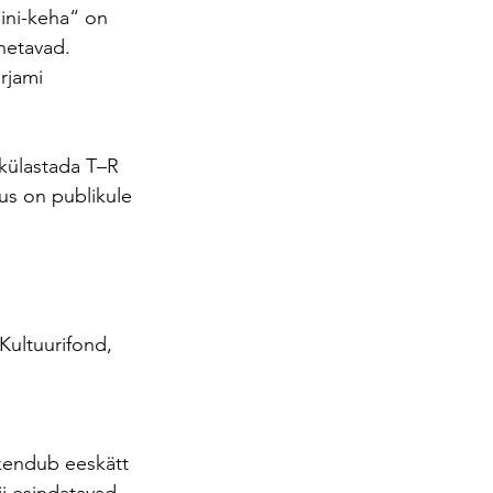
ini-keha“ on 
hetavad. 
rjami 
 külastada T–R 
tus on publikule 
Kultuurifond, 
skendub eeskätt 