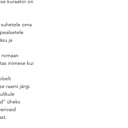
use kuraator on 
 suhetele oma 
pealsetele 
äsu ja 
i romaan 
tas inimese kui 
lselt 
 raami järgi. 
likule 
ud“ üheks 
erivaid 
ast.