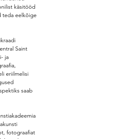
nilist käsitööd 
ad teda eelkõige 
ikraadi 
ntral Saint 
- ja 
raafia, 
 eriilmelisi 
ugused 
spektiks saab 
kunstiakadeemia 
akunsti 
, fotograafiat 