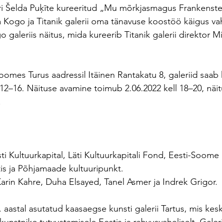
ri Šelda Puķīte kureeritud „Mu mõrkjasmagus Frankenste
 Kogo ja Titanik galerii oma tänavuse koostöö käigus va
 galeriis näitus, mida kureerib Titanik galerii direktor Mi
Soomes Turus aadressil Itäinen Rantakatu 8, galeriid saab
l 12–16. Näituse avamine toimub 2.06.2022 kell 18–20, näi
.
ti Kultuurkapital, Läti Kultuurkapitali Fond, Eesti-Soome 
is ja Põhjamaade kultuuripunkt.
Karin Kahre, Duha Elsayed, Tanel Asmer ja Indrek Grigor.
. aastal asutatud kaasaegse kunsti galerii Tartus, mis ke