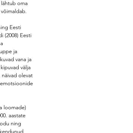
k lähtub oma 
a võimaldab.
ning Eesti 
 (2008) Eesti 
a 
ruppe ja 
kuvad vana ja 
kipuvad välja 
näivad olevat 
imemotsioonide 
ja loomade) 
00. aastate 
kodu ning 
eskendunud 