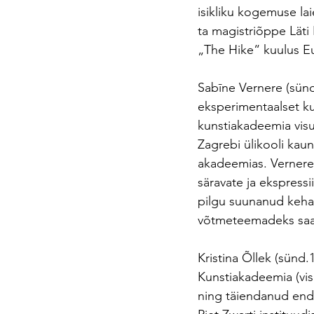
isikliku kogemuse la
ta magistriõppe Lät
„The Hike“ kuulus E
Sabīne Vernere (sünd.
eksperimentaalset kun
kunstiakadeemia vis
Zagrebi ülikooli kau
akadeemias. Vernere 
säravate ja ekspress
pilgu suunanud kehal
võtmeteemadeks saam
Kristina Õllek (sünd.
Kunstiakadeemia (vis
ning täiendanud end 