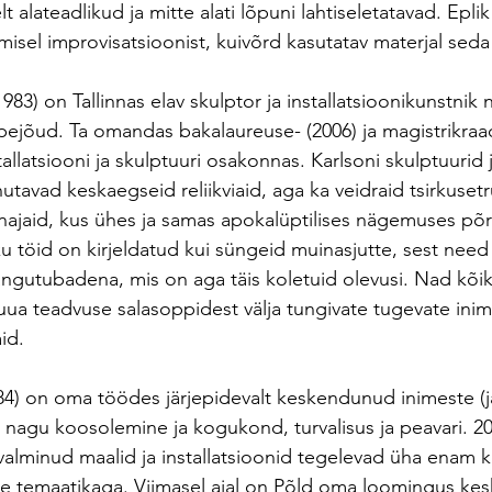
lt alateadlikud ja mitte alati lõpuni lahtiseletatavad. Epli
amisel improvisatsioonist, kuivõrd kasutatav materjal sed
983) on Tallinnas elav skulptor ja installatsioonikunstnik 
jõud. Ta omandas bakalaureuse- (2006) ja magistrikraadi
llatsiooni ja skulptuuri osakonnas. Karlsoni skulptuurid j
utavad keskaegseid reliikviaid, aga ka veidraid tsirkuset
inajaid, kus ühes ja samas apokalüptilises nägemuses põr
u töid on kirjeldatud kui süngeid muinasjutte, sest need 
utubadena, mis on aga täis koletuid olevusi. Nad kõik 
 luua teadvuse salasoppidest välja tungivate tugevate in
id.
84) on oma töödes järjepidevalt keskendunud inimeste (
, nagu koosolemine ja kogukond, turvalisus ja peavari. 20
alminud maalid ja installatsioonid tegelevad üha enam 
ise temaatikaga. Viimasel ajal on Põld oma loomingus k