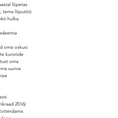
astal lõpetas 
; tema lõputöö 
kti hulka.
kadeemia 
ud oma oskusi 
te kunstide 
stust oma 
oma uuriva 
ise 
esti 
ikraad 2016) 
Rotterdamis 