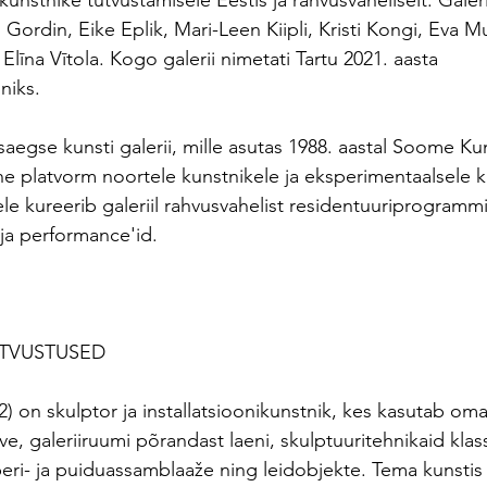
nstnike tutvustamisele Eestis ja rahvusvaheliselt. Galeri
Gordin, Eike Eplik, Mari-Leen Kiipli, Kristi Kongi, Eva M
Elīna Vītola. Kogo galerii nimetati Tartu 2021. aasta 
niks.
asaegse kunsti galerii, mille asutas 1988. aastal Soome Kun
ine platvorm noortele kunstnikele ja eksperimentaalsele ku
le kureerib galeriil rahvusvahelist residentuuriprogrammi
ja performance'id.
UTVUSTUSED
2) on skulptor ja installatsioonikunstnik, kes kasutab oma 
ve, galeriiruumi põrandast laeni, skulptuuritehnikaid klass
beri- ja puiduassamblaaže ning leidobjekte. Tema kunstis