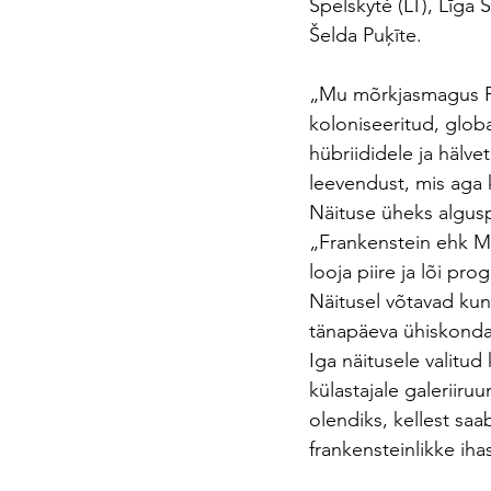
Spelskytė (LT), Līga 
Šelda Puķīte.
„Mu mõrkjasmagus Fr
koloniseeritud, glob
hübriididele ja hälve
leevendust, mis aga k
Näituse üheks algusp
„Frankenstein ehk Mo
looja piire ja lõi pro
Näitusel võtavad kun
tänapäeva ühiskonda,
Iga näitusele valitu
külastajale galeriir
olendiks, kellest saa
frankensteinlikke iha