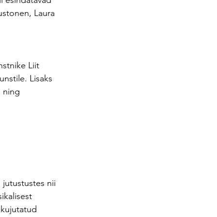
i esindatavad 
ustonen, Laura 
stnike Liit 
nstile. Lisaks 
 ning 
jutustustes nii 
ikalisest 
 kujutatud 