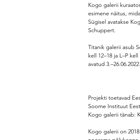
Kogo galerii kuraato
esimene näitus, mida
Sügisel avatakse Kogo
Schuppert.
Titanik galerii asub 
kell 12–18 ja L–P kel
avatud 3.–26.06.2022
Projekti toetavad Ees
Soome Instituut Eest
Kogo galerii tänab: 
Kogo galerii on 2018