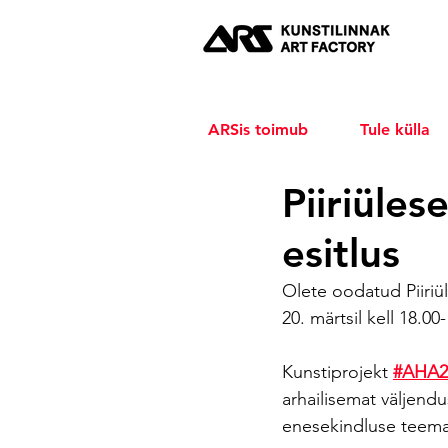
ARSis toimub
Tule külla
Piiriüle
esitlus
Olete oodatud Piiriül
20. märtsil kell 18.0
Kunstiprojekt 
#AHA2
arhailisemat väljendu
enesekindluse teema