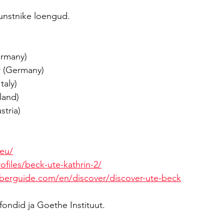
kunstnike loengud.
ermany)
 (Germany)
taly)
land)
stria)
eu/
ofiles/beck-ute-kathrin-2/
berguide.com/en/discover/discover-ute-beck
fondid ja Goethe Instituut.