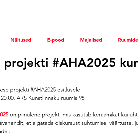
Näitused
E-pood
Majalised
Ruumide
se projekti #AHA2025 ku
ese projekti 
#AHA2025
 esitlusele
0- 20.00, ARS Kunstlinnaku ruumis 98.
025
 on piiriülene projekt, mis kasutab keraamikat kui üht
svahendit, et algatada diskursust suhtumise, väärtuste, ju
del.