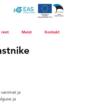
 rent
Meist
Kontakt
nstnike
 vanimat ja 
lguse ja 