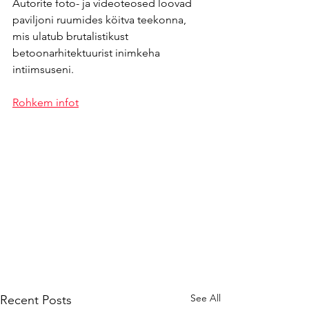
Autorite foto- ja videoteosed loovad 
paviljoni ruumides köitva teekonna, 
mis ulatub brutalistikust 
betoonarhitektuurist inimkeha 
intiimsuseni.
Rohkem infot
See All
Recent Posts