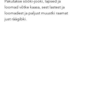
Pakutakse sööki-jooki, lapsed ja 
loomad võtke kaasa, sest lastest ja 
loomadest ja paljust muustki raamat 
just räägibki.