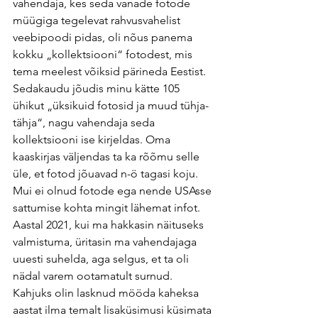
vahendaja, kes seda vanade fotode 
müügiga tegelevat rahvusvahelist 
veebipoodi pidas, oli nõus panema 
kokku „kollektsiooni“ fotodest, mis 
tema meelest võiksid pärineda Eestist. 
Sedakaudu jõudis minu kätte 105 
ühikut „üksikuid fotosid ja muud tühja-
tähja“, nagu vahendaja seda 
kollektsiooni ise kirjeldas. Oma 
kaaskirjas väljendas ta ka rõõmu selle 
üle, et fotod jõuavad n-ö tagasi koju. 
Mui ei olnud fotode ega nende USAsse 
sattumise kohta mingit lähemat infot. 
Aastal 2021, kui ma hakkasin näituseks 
valmistuma, üritasin ma vahendajaga 
uuesti suhelda, aga selgus, et ta oli 
nädal varem ootamatult surnud. 
Kahjuks olin lasknud mööda kaheksa 
aastat ilma temalt lisaküsimusi küsimata 