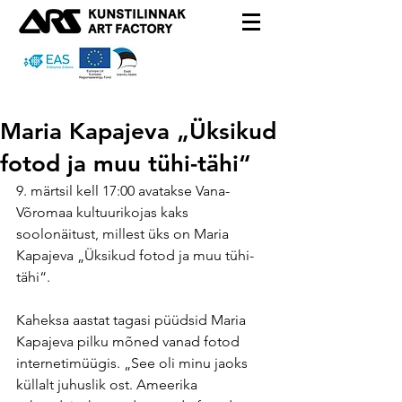
Maria Kapajeva „Üksikud
fotod ja muu tühi-tähi“
9. märtsil kell 17:00 avatakse Vana-
Võromaa kultuurikojas kaks 
soolonäitust, millest üks on Maria 
Kapajeva „Üksikud fotod ja muu tühi-
tähi“.
Kaheksa aastat tagasi püüdsid Maria 
Kapajeva pilku mõned vanad fotod 
internetimüügis. „See oli minu jaoks 
küllalt juhuslik ost. Ameerika 