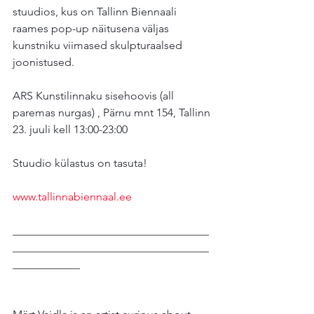
stuudios, kus on Tallinn Biennaali 
raames pop-up näitusena väljas 
kunstniku viimased skulpturaalsed 
joonistused.
ARS Kunstilinnaku sisehoovis (all 
paremas nurgas) , Pärnu mnt 154, Tallinn
23. juuli kell 13:00-23:00
Stuudio külastus on tasuta! 
www.tallinnabiennaal.ee
___________________________________
___________________________________
____________