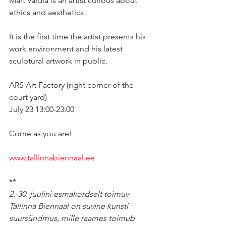
Märt Vaidla is an artist curious about 
ethics and aesthetics.
It is the first time the artist presents his 
work environment and his latest 
sculptural artwork in public.
ARS Art Factory (right corner of the 
court yard)
July 23 13:00-23:00
Come as you are! 
www.tallinnabiennaal.ee
**
2.-30. juulini esmakordselt toimuv 
Tallinna Biennaal on suvine kunsti 
suursündmus, mille raames toimub 