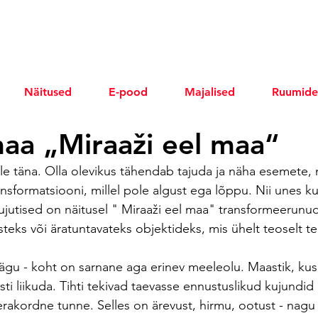
Näitused
E-pood
Majalised
Ruumide
lmaa „Miraaži eel maa“
ole täna. Olla olevikus tähendab tajuda ja näha esemete,
nsformatsiooni, millel pole algust ega lõppu. Nii unes kui
jutised on näitusel " Miraaži eel maa" transformeerunud
steks või äratuntavateks objektideks, mis ühelt teoselt t
gu - koht on sarnane aga erinev meeleolu. Maastik, kus
esti liikuda. Tihti tekivad taevasse ennustuslikud kujundid
erakordne tunne. Selles on ärevust, hirmu, ootust - nagu