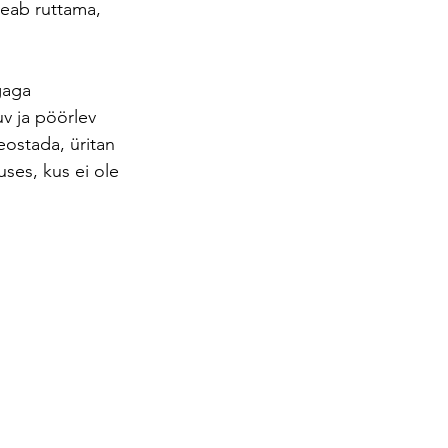
eab ruttama, 
gaga 
v ja pöörlev 
eostada, üritan 
ses, kus ei ole 