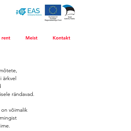
 rent
Meist
Kontakt
 mõtete, 
 ärkvel 
 
eisele rändavad.
 on võimalik 
 mingist 
 ime. 