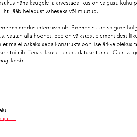
tikus näha kaugele ja arvestada, kus on valgust, kuhu p
 Tihti jääb heledust väheseks või muutub.
enedes eredus intensiivistub. Sisenen suure valguse hul
, vaatan alla hoonet. See on väikstest elementidest liiku
 et ma ei oskaks seda konstruktsiooni ise ärkvelolekus t
see toimib. Terviklikkuse ja rahuldatuse tunne. Olen valgu
nagi kaob.
i
alu
maja.ee