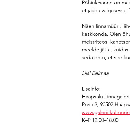
Põhiülesanne on maas
et jääda valgusesse.
Näen linnamüüri, läh
keskkonda. Olen õhus
meistriteos, kahetsen
meelde jätta, kuidas 
seda ohtu, et see ku
Liisi Eelmaa
Lisainfo:
Haapsalu Linnagaleri
Posti 3, 90502 Haaps
www.galerii.kultuuri
K–P 12.00–18.00