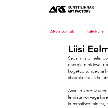
ARSis toimub
Tule külla
Liisi Ee
Seda, mis oli eile, p
energiate pidevat tra
kogetud tunded ja ku
abstraktseteks kujuti
Aastaid korduv unenä
lennata või väga kiir
kummalisest ainest, 