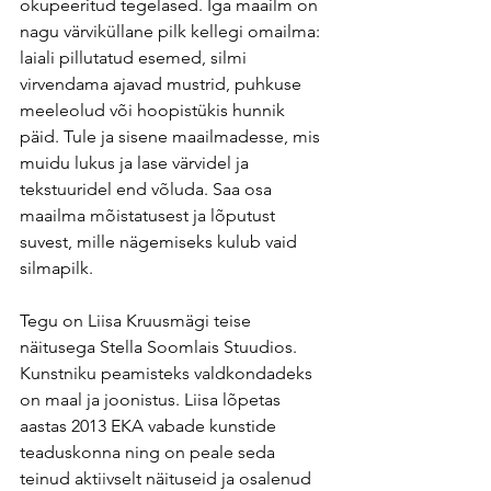
okupeeritud tegelased. Iga maailm on 
nagu värviküllane pilk kellegi omailma: 
laiali pillutatud esemed, silmi 
virvendama ajavad mustrid, puhkuse 
meeleolud või hoopistükis hunnik 
päid. Tule ja sisene maailmadesse, mis 
muidu lukus ja lase värvidel ja 
tekstuuridel end võluda. Saa osa 
maailma mõistatusest ja lõputust 
suvest, mille nägemiseks kulub vaid 
silmapilk.
Tegu on Liisa Kruusmägi teise 
näitusega Stella Soomlais Stuudios. 
Kunstniku peamisteks valdkondadeks 
on maal ja joonistus. Liisa lõpetas 
aastas 2013 EKA vabade kunstide 
teaduskonna ning on peale seda 
teinud aktiivselt näituseid ja osalenud 