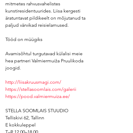
mitmetes rahvusvahelistes 
kunstiresidentuurides. Liisa kergesti 
äratuntavat pildikeelt on mõjutanud ta 
paljud värvikad reisielamused.
Tööd on müügiks
Avamisõhtul turgutavad külalisi meie 
hea partneri Valmiermuiža Pruulikoda 
joogid.
http://liisakruusmagi.com/
https://stellasoomlais.com/galerii
https://pood.valmiermuiza.ee/
STELLA SOOMLAIS STUUDIO
Telliskivi 62, Tallinn
E kokkuleppel
T–R 12.00–18.00