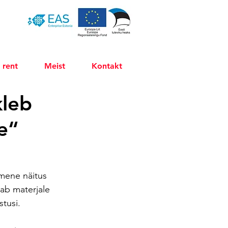
 rent
Meist
Kontakt
kleb
e“
mene näitus 
tab materjale 
stusi.