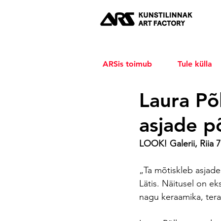
ARSis toimub
Tule külla
Laura Põl
asjade p
LOOK! Galerii, Riia 
„Ta mõtiskleb asjade
Lätis. Näitusel on ek
nagu keraamika, teras