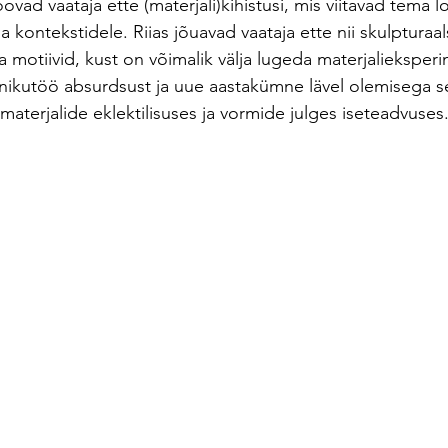
ovad vaataja ette (materjali)kihistusi, mis viitavad tema 
 kontekstidele. Riias jõuavad vaataja ette nii skulpturaal
a motiivid, kust on võimalik välja lugeda materjalieksper
nikutöö absurdsust ja uue aastakümne lävel olemisega 
materjalide eklektilisuses ja vormide julges iseteadvuses