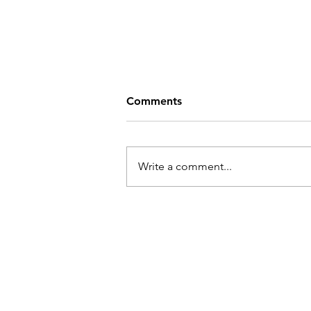
Comments
Write a comment...
Ukraina kunstnike näitus
"Loor. Ühendades
sisemaastikke"