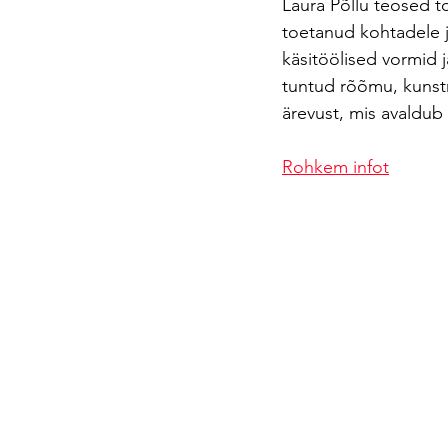
Laura Põllu teosed to
toetanud kohtadele ja
käsitöölised vormid j
tuntud rõõmu, kunst
ärevust, mis avaldub 
Rohkem infot