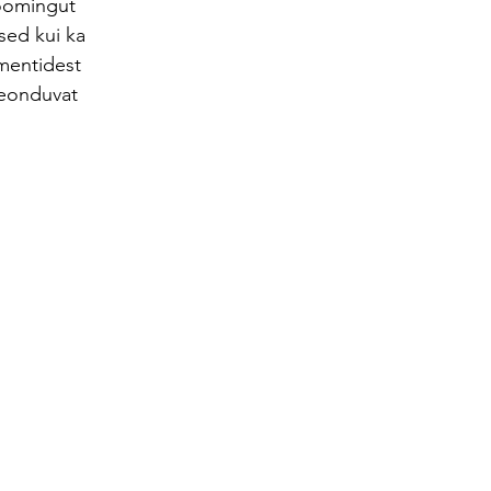
loomingut 
sed kui ka 
imentidest 
seonduvat 
.