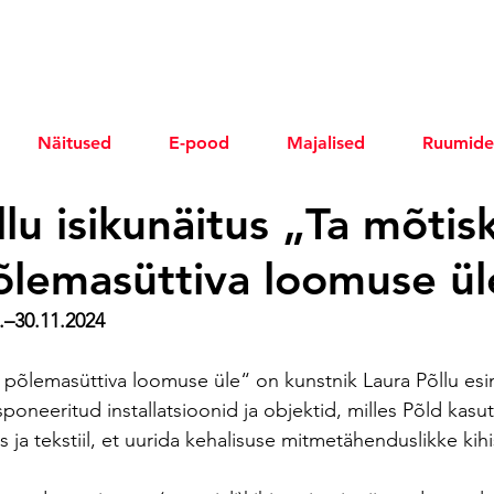
Näitused
E-pood
Majalised
Ruumide
lu isikunäitus „Ta mõtis
õlemasüttiva loomuse ül
7.–30.11.2024
 põlemasüttiva loomuse üle“ on kunstnik Laura Põllu esi
sponeeritud installatsioonid ja objektid, milles Põld kasu
 ja tekstiil, et uurida kehalisuse mitmetähenduslikke kihi