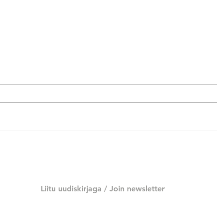
ARS Showroom #85: Aleta
Kris
Betija Kuusk "Me tuleme
muud
lilledest"
Liitu uudiskirjaga /
Join newsletter