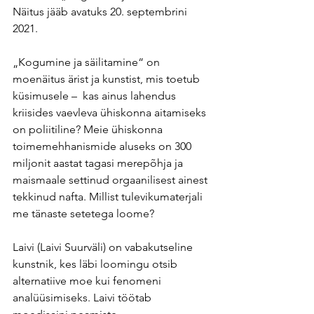
Näitus jääb avatuks 20. septembrini 
2021.
„Kogumine ja säilitamine“ on 
moenäitus ärist ja kunstist, mis toetub 
küsimusele –  kas ainus lahendus 
kriisides vaevleva ühiskonna aitamiseks 
on poliitiline? Meie ühiskonna 
toimemehhanismide aluseks on 300 
miljonit aastat tagasi merepõhja ja 
maismaale settinud orgaanilisest ainest 
tekkinud nafta. Millist tulevikumaterjali 
me tänaste setetega loome?
Laivi (Laivi Suurväli) on vabakutseline 
kunstnik, kes läbi loomingu otsib 
alternatiive moe kui fenomeni 
analüüsimiseks. Laivi töötab 