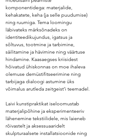
moedisaini peamiste 
komponentidega: materjalide, 
kehakatete, keha (ja selle puudumise) 
ning ruumiga. Tema loomingu 
läbivateks märksõnadeks on 
identiteedikujundus, igatsus ja 
sõltuvus, tootmine ja tarbimine, 
säilitamine ja hävimine ning väärtuse 
hindamine. Kaasaegses kriisidest 
hõivatud ühiskonnas on moe ihaleva 
olemuse demüstifitseerimine ning 
tarbijaga dialoogi astumine üks 
võimalus arutleda zeitgeist’i teemadel.
Laivi kunstipraktikat iseloomustab 
materjalipõhine ja eksperimenteeriv 
lähenemine tekstiilidele, mis laieneb 
rõivastelt ja aksessuaaridelt 
skulpturaalsete installatsioonide ning 