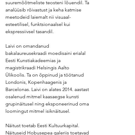
suuremõõtmeliste teosteni lõuendil. Ta 
analüüsib rõivastust ja keha katmise 
meetodeid laiemalt nii visuaal-
esteetilisel, funktsionaalsel kui 
ekspressiivsel tasandil.
Laivi on omandanud 
bakalaureusekraadi moedisaini erialal 
Eesti Kunstiakadeemias ja 
magistrikraadi Helsingis Aalto 
Ülikoolis. Ta on õppinud ja töötanud 
Londonis, Kopenhaagenis ja 
Barcelonas. Laivi on alates 2014. aastast 
osalenud mitmel kaasaegse kunsti 
grupinäitusel ning eksponeerinud oma 
loomingut mitmel isiknäitusel.
Näitust toetab Eesti Kultuurkapital.
Näituseid Hobusepea galeriis toetavad 