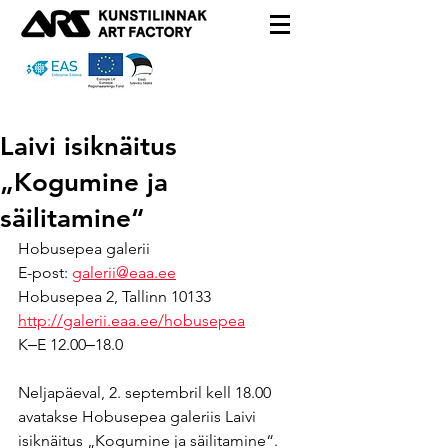
Laivi isiknäitus
„Kogumine ja
säilitamine“
Hobusepea galerii
E-post: 
galerii@eaa.ee
Hobusepea 2, Tallinn 10133
http://galerii.eaa.ee/hobusepea
K‒E 12.00‒18.0
Neljapäeval, 2. septembril kell 18.00 
avatakse Hobusepea galeriis Laivi 
isiknäitus „Kogumine ja säilitamine“. 