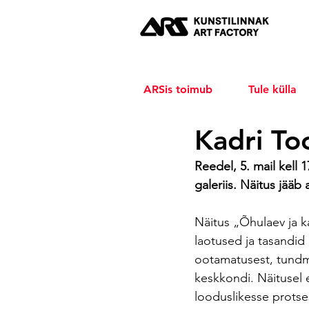
ARSis toimub
Tule külla
Kadri To
Reedel, 5. mail kell
galeriis. Näitus jääb 
Näitus „Õhulaev ja k
laotused ja tasandid 
ootamatusest, tundma
keskkondi. Näitusel
looduslikesse protses