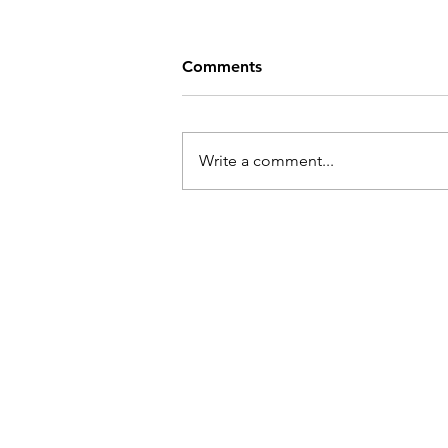
Comments
Write a comment...
Kaisa Maasik "Elus olemise
tunne"