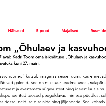
Näitused
E-pood
Majalised
Ruumide
om „Õhulaev ja kasvuh
 17 avab Kadri Toom oma isiknäituse „Õhulaev ja kasvuho
avatuks kuni 27. maini.
asvuhooned“ kutsub imaginaarsesse ruumi, kus erinevad 
läbivad galeriid. See on mikstuur teadmatusest, salapäras
tusest ja avastamata sügavustest ning ideest luua simul
 eksponeeritud teosed peegeldavad inimese püüdlust se
sidesse, neid ise disainida ning jäljendada. Seal kohtab 