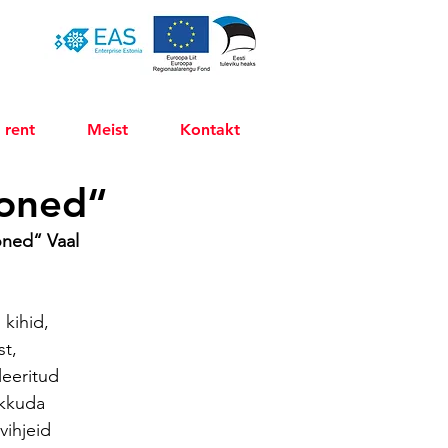
 rent
Meist
Kontakt
ooned“
oned“ Vaal 
kihid, 
t, 
eeritud 
kkuda 
vihjeid 