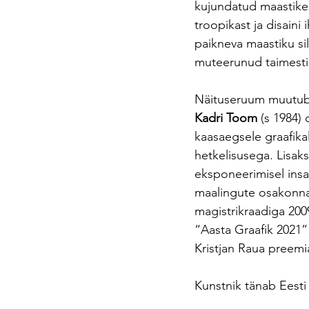
kujundatud maastikest
troopikast ja disaini
paikneva maastiku sil
muteerunud taimesti
Näituseruum muutub 
Kadri Toom 
(s 1984)
kaasaegsele graafika
hetkelisusega. Lisaks
eksponeerimisel insa
maalingute osakonna 
magistrikraadiga 200
“Aasta Graafik 2021”
Kristjan Raua preem
Kunstnik tänab Eesti 