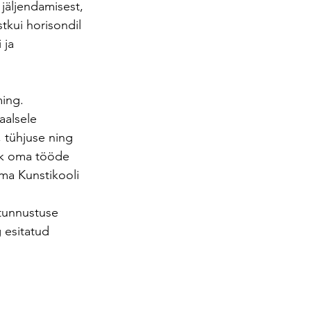
 jäljendamisest, 
tkui horisondil 
 ja 
ing. 
aalsele 
tühjuse ning 
nik oma tööde 
ma Kunstikooli 
 
 tunnustuse 
 esitatud 