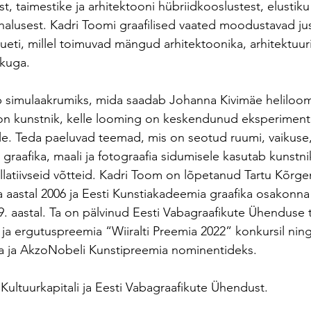
, taimestike ja arhitektooni hübriidkooslustest, elustiku
 ihalusest. Kadri Toomi graafilised vaated moodustavad jus
ueti, millel toimuvad mängud arhitektoonika, arhitektuuri
kuga.
simulaakrumiks, mida saadab Johanna Kivimäe heliloom
 on kunstnik, kelle looming on keskendunud eksperiment
le. Teda paeluvad teemad, mis on seotud ruumi, vaikuse, 
 graafika, maali ja fotograafia sidumisele kasutab kunst
llatiivseid võtteid. Kadri Toom on lõpetanud Tartu Kõrge
aastal 2006 ja Eesti Kunstiakadeemia graafika osakonna
9. aastal. Ta on pälvinud Eesti Vabagraafikute Ühenduse
 ja ergutuspreemia “Wiiralti Preemia 2022” konkursil ning
ia ja AkzoNobeli Kunstipreemia nominentideks.
Kultuurkapitali ja Eesti Vabagraafikute Ühendust.