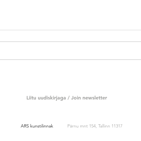
Kõpu
Lisette Lepik "Lahustumine"
Liitu uudiskirjaga /
Join newsletter
ARS kunstilinnak
Pärnu mnt 154, Tallinn 11317