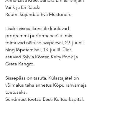
Anna-Liisa Kree, Sandra Ernits, Mirjam 
Varik ja Eri Rääsk.
Ruumi kujundab Eva Mustonen.
Lisaks visuaalkunstile kuuluvad 
programmi performance'id, mis 
toimuvad näituse avapäeval, 29. juunil 
ning lõpetamisel, 13. juulil. Üles 
astuvad Sylvia Köster, Keity Pook ja 
Grete Kangro.
Sissepääs on tasuta. Külastajatel on 
võimalus teha annetus Kõpu rahvamaja 
toetuseks.
Sündmust toetab Eesti Kultuurkapital.