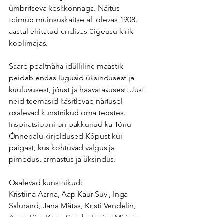
ümbritseva keskkonnaga. Näitus 
toimub muinsuskaitse all olevas 1908. 
aastal ehitatud endises õigeusu kirik-
koolimajas.
Saare pealtnäha idülliline maastik 
peidab endas lugusid üksindusest ja 
kuuluvusest, jõust ja haavatavusest. Just 
neid teemasid käsitlevad näitusel 
osalevad kunstnikud oma teostes. 
Inspiratsiooni on pakkunud ka Tõnu 
Õnnepalu kirjeldused Kõpust kui 
paigast, kus kohtuvad valgus ja 
pimedus, armastus ja üksindus.
Osalevad kunstnikud:
Kristiina Aarna, Aap Kaur Suvi, Inga 
Salurand, Jana Mätas, Kristi Vendelin, 