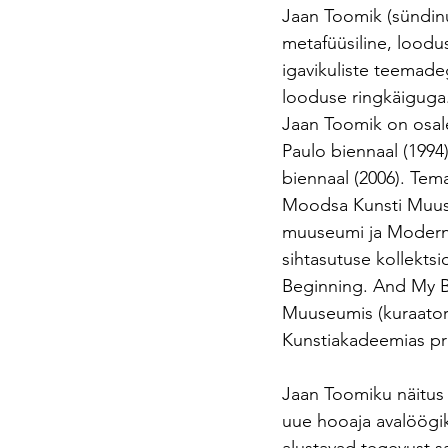
Jaan Toomik (sündinu
metafüüsiline, loodu
igavikuliste teemade
looduse ringkäiguga
Jaan Toomik on osale
Paulo biennaal (1994)
biennaal (2006). Te
Moodsa Kunsti Muuse
muuseumi ja Moderna 
sihtasutuse kollekts
Beginning. And My B
Muuseumis (kuraator 
Kunstiakadeemias pro
Jaan Toomiku näitus 
uue hooaja avalöögi