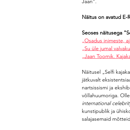
Jaan“. 
Näitus on avatud E-R 
Seoses näitusega "Se
„Osadus inimeste, aj
„Su üle jumal valvak
„Jaan Toomik. Kajakas
Näitusel „Selfi kaj
jätkuvalt eksistentsia
nartsissismi ja ekshi
võllahuumoriga. Olles
international celebrit
kunstipublik ja ühisk
salajasemaid mõttei