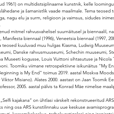
d 1961) on multidistsiplinaarne kunstnik, kelle looming
slähedane ja šamanistlik vaade maailmale. Tema teosed 
ga, nagu elu ja surm, religioon ja vaimsus, sidudes inime
.
nud mitmel rahvusvahelisel suurnäitusel ja biennaalil, n
, Manifesta biennaal (1996), Veneetsia biennaal (1997, 2003
ma teosed kuuluvad muu hulgas Kiasma, Ludwig Muuseum
umi, Danske rahvusmuuseumi, Schechin muuseumi, Sted
Museeti kogusse, Louis Vuittoni sihtasutuse ja Nicola T
iooni. Toomiku viimane retrospektiivne isikunäitus "My En
eginning is My End" toimus 2019. aastal Moskva Moodsa
Viktor Misiano). Alates 2000. aastast on Jaan Toomik Ees
fessor, 2005. aastal pälvis ta Konrad Mäe nimelise maal
„Selfi kajakana“ on ühtlasi värskelt rekonstrueeritud ARS
ks ning osa ARS kunstilinnaku uue keskuse avamisprogra