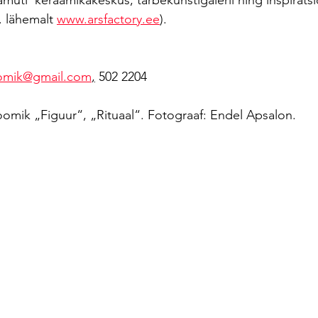
muti  keraamikakeskus, tarbekunstigalerii ning inspiratsio
. lähemalt 
www.arsfactory.ee
).
omik@gmail.com
,
 502 2204
Toomik „Figuur“, „Rituaal“. Fotograaf: Endel Apsalon.