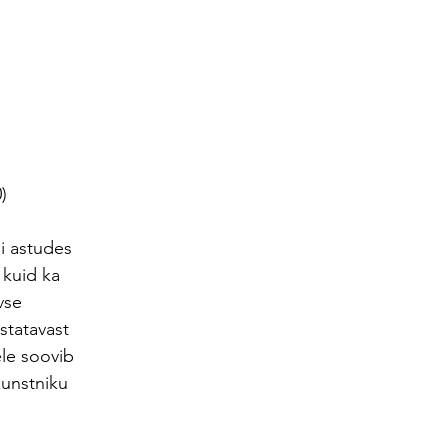
)
i astudes 
 kuid ka 
vse 
statavast 
ele soovib 
kunstniku 