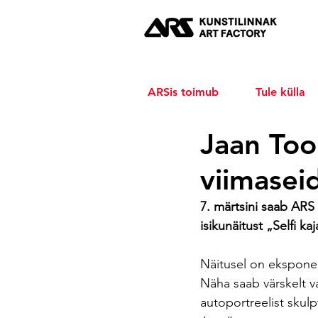
ARSis toimub
Tule külla
Jaan Too
viimasei
7. märtsini saab ARS
isikunäitust „Selfi ka
Näitusel on eksponee
Näha saab värskelt va
autoportreelist skulpt