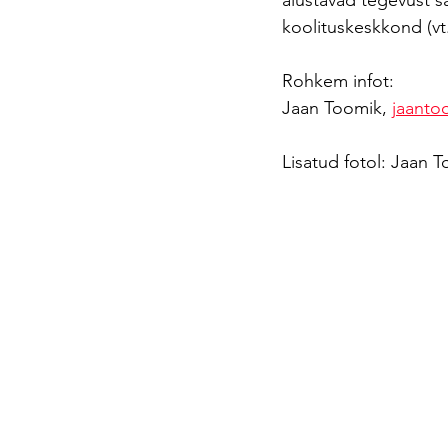
alustavad tegevust sa
koolituskeskkond (vt
Rohkem infot:
Jaan Toomik, 
jaanto
Lisatud fotol: Jaan 