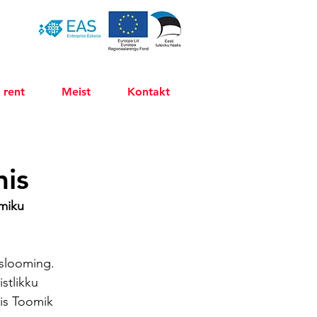
 rent
Meist
Kontakt
mis
miku 
islooming. 
stlikku 
lis Toomik 