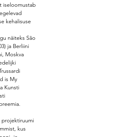
ut iseloomustab 
tegelevad 
se kehalisuse 
agu näiteks São 
) ja Berliini 
i, Moskva 
elijki 
russardi 
d is My 
 Kunsti 
ti 
ipreemia.
 projektiruumi 
mmist, kus 