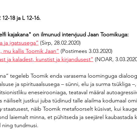
12-18 ja L 12-16.
lfi kajakana" on ilmunud intervjuud Jaan Toomikuga:
a ja igatsusega“
 (Sirp, 28.02.2020)
u, mu kallis Toomik Jaan“
 (Postimees 3.03.2020)
t ja kaladest, kunstist ja kirjandusest“
 (NOAR, 3.03.2020
akana“ tegeleb Toomik enda varasema loominguga dialoog
alsuse ja spirituaalsusega – sünni, elu ja surma tsükliga –,
bitsionistliku eneseirooniaga, teataval määral autoagressii
 näiliselt justkui juba tüdinud talle alailma kodumaal omi
y
 staatusest, näib Toomik metafoorselt küsivat, kui kaug
ond laiemalt minna, et pühitseda ja seejärel kaubastada 
d ning tundmusi.