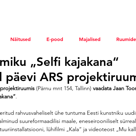
Näitused
E-pood
Majalised
Ruumide
miku „Selfi kajakana“
d päevi ARS projektiruu
 projektiruumis
 (Pärnu mnt 154, Tallinn)
 vaadata Jaan Too
jakana“
. 
ritud rahvusvaheliselt ühe tuntuma Eesti kunstniku uud
lminud suureformaadilisi maale, eneseirooniliselt sürreali
uuriinstallatsiooni, lühifilmi „Kala“ ja videoteost „Mu kal