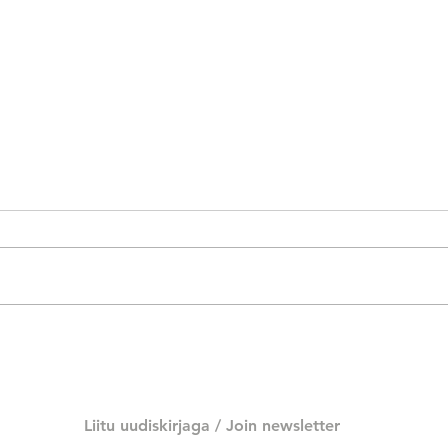
ARS Showroom #85: Aleta
Kris
Betija Kuusk "Me tuleme
muud
lilledest"
Liitu uudiskirjaga /
Join newsletter