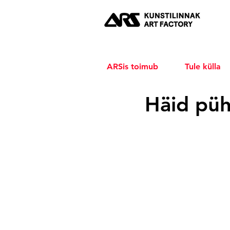
ARSis toimub
Tule külla
Häid pühi