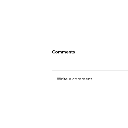
Comments
Write a comment...
Ukraina kunstnike näitus
"Loor. Ühendades
sisemaastikke"