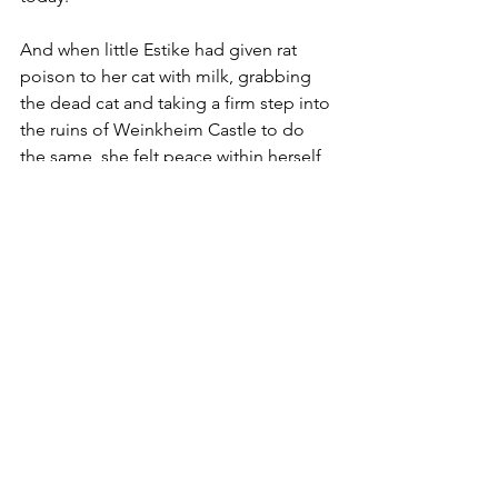
And when little Estike had given rat 
poison to her cat with milk, grabbing 
the dead cat and taking a firm step into 
the ruins of Weinkheim Castle to do 
the same, she felt peace within herself 
and smiled at how things were 
connected; she felt that these events 
were no longer connected by chance 
and coincidence, but that an 
indescribably beautiful meaning 
curved as a bridge over the emptiness 
between them… She knew full well that 
the angels were already on their way. 
(László Krasznahorkai “Satantango ”)
The graphic compositions depict an 
arbitrary reference to kummastused 