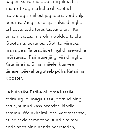
paganliku võimu poolt nii julmalt ja 
kaua, et kogu ta keha oli kaetud 
haavadega, millest jugadena verd välja 
purskas. Vangistuse ajal salvisid inglid 
ta haavu, teda toitis taevane tuvi. Kui 
piinamisratas, mis oli mõeldud ta elu 
lõpetama, purunes, võeti tal viimaks 
maha pea. Ta teadis, et inglid näevad ja 
mõistavad. Pärimuse järgi viisid inglid 
Katariina ihu Siinai mäele, kus veel 
tänasel päeval tegutseb püha Katariina 
klooster.
Ja kui väike Estike oli oma kassile 
rotimürgi piimaga sisse jootnud ning 
astus, surnud kass haardes, kindlal 
sammul Weinkheimi lossi varemetesse, 
et ise seda sama teha, tundis ta rahu 
enda sees ning nentis naeratades, 