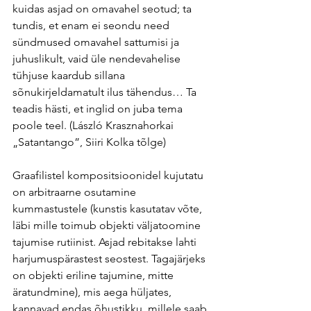
kuidas asjad on omavahel seotud; ta 
tundis, et enam ei seondu need 
sündmused omavahel sattumisi ja 
juhuslikult, vaid üle nendevahelise 
tühjuse kaardub sillana 
sõnukirjeldamatult ilus tähendus… Ta 
teadis hästi, et inglid on juba tema 
poole teel. (László Krasznahorkai 
„Satantango”, Siiri Kolka tõlge)
Graafilistel kompositsioonidel kujutatu 
on arbitraarne osutamine 
kummastustele (kunstis kasutatav võte, 
läbi mille toimub objekti väljatoomine 
tajumise rutiinist. Asjad rebitakse lahti 
harjumuspärastest seostest. Tagajärjeks 
on objekti eriline tajumine, mitte 
äratundmine), mis aega hüljates, 
kannavad endas õhustikku, millele saab 