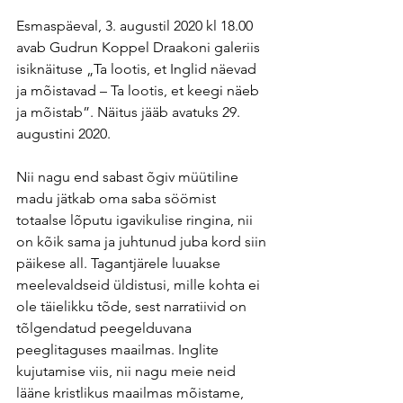
Esmaspäeval, 3. augustil 2020 kl 18.00 
avab Gudrun Koppel Draakoni galeriis 
isiknäituse „Ta lootis, et Inglid näevad 
ja mõistavad – Ta lootis, et keegi näeb 
ja mõistab”. Näitus jääb avatuks 29. 
augustini 2020.
Nii nagu end sabast õgiv müütiline 
madu jätkab oma saba söömist 
totaalse lõputu igavikulise ringina, nii 
on kõik sama ja juhtunud juba kord siin 
päikese all. Tagantjärele luuakse 
meelevaldseid üldistusi, mille kohta ei 
ole täielikku tõde, sest narratiivid on 
tõlgendatud peegelduvana 
peeglitaguses maailmas. Inglite 
kujutamise viis, nii nagu meie neid 
lääne kristlikus maailmas mõistame, 