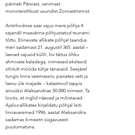
pärineb Pärsiast, vanimast 
monoteistlikust usundist Zoroastrismist.
Antirhodose saar vajus mere põhja 4. 
sajandil maavärina põhjustatud tsunami 
tõttu. Erinevate allikate põhjal taandus 
meri sadamast 21. augustil 365. aastal – 
laevad vajusid külili, liiv täitus õhku 
ahmivate kaladega, inimesed ekslesid 
sihitult mööda tühje tänavaid. Seejärel 
tungis linna veemassiiv, paisates vett ja 
laevu üle majade – katastroof tappis 
ainuüksi Aleksandrias 50 000 inimest. Ta 
lootis, et inglid näevad ja mõistavad. 
Ajalooallikates kirjeldatu põhjal leiti 
linnavaremed 1996. aastal Aleksandria 
sadamas 6-meetri sügavusest 
puutumatuna.