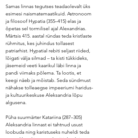
Samas linnas tegutses teadaolevalt üks 
esimesi naismatemaatikuid. Astronoom 
ja filosoof Hypatia (355–415) elas ja 
õpetas sel tormilisel ajal Alexandrias. 
Märtsis 415. aastal ründas teda kristlaste 
rühmitus, kes juhindus tollasest 
patriarhist. Hypatial rebiti seljast riided, 
lõigati välja silmad – ta kisti tükkideks, 
jäsemeid veeti kaarikul läbi linna ja 
pandi viimaks põlema. Ta lootis, et 
keegi näeb ja mõistab. Seda sündmust 
nähakse tolleaegse impeeriumi haridus-
ja kultuurikeskuse Aleksandria lõpu 
algusena.
Püha suurmärter Katariina (287–305) 
Aleksandria linnast ei tahtnud usust 
loobuda ning karistuseks nuheldi teda 