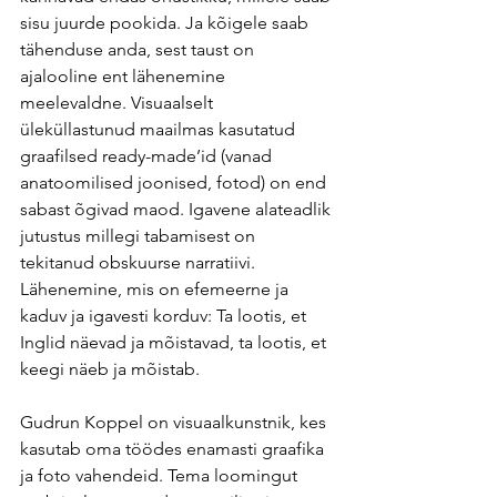
sisu juurde pookida. Ja kõigele saab 
tähenduse anda, sest taust on 
ajalooline ent lähenemine 
meelevaldne. Visuaalselt 
üleküllastunud maailmas kasutatud 
graafilsed ready-made’id (vanad 
anatoomilised joonised, fotod) on end 
sabast õgivad maod. Igavene alateadlik 
jutustus millegi tabamisest on 
tekitanud obskuurse narratiivi. 
Lähenemine, mis on efemeerne ja 
kaduv ja igavesti korduv: Ta lootis, et 
Inglid näevad ja mõistavad, ta lootis, et 
keegi näeb ja mõistab.
Gudrun Koppel on visuaalkunstnik, kes 
kasutab oma töödes enamasti graafika 
ja foto vahendeid. Tema loomingut 