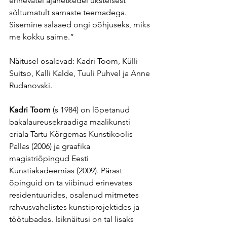
erinevatel ajahetkedel üksteisest 
sõltumatult sarnaste teemadega. 
Sisemine salaaed ongi põhjuseks, miks 
me kokku saime.”
Näitusel osalevad: Kadri Toom, Külli 
Suitso, Kalli Kalde, Tuuli Puhvel ja Anne 
Rudanovski.
Kadri Toom
 (s 1984) on lõpetanud 
bakalaureusekraadiga maalikunsti 
eriala Tartu Kõrgemas Kunstikoolis 
Pallas (2006) ja graafika 
magistriõpingud Eesti 
Kunstiakadeemias (2009). Pärast 
õpinguid on ta viibinud erinevates 
residentuurides, osalenud mitmetes 
rahvusvahelistes kunstiprojektides ja 
töötubades. Isiknäitusi on tal lisaks 