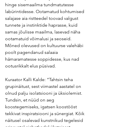
hinge sisemaailma tundmatutesse 
labürintidesse. Ootamatud kohtumised 
salajase aia ristteedel toovad valgust 
tunnete ja instinktide haprasse, kuid 
samas jõulisse maailma, lasevad näha 
ootamatuid võimalusi ja seoseid. 
Mõned olevused on kultuurse valehäbi 
poolt pagendanud salaaia 
hämaramatesse soppidesse, kus nad 
ootusrikkalt elus püsivad. 
Kuraator Kalli Kalde: “Tahtsin teha 
grupinäitust, sest viimastel aastatel on 
olnud palju isolatsiooni ja üksiolemist. 
Tundsin, et nüüd on aeg 
koostegemiseks, igatsen koostööst 
tekkivat inspiratsiooni ja sünergiat. Kõik 
näitusel osalevad kunstnikud tegelesid 