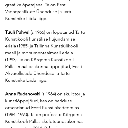
graafika õpetajana. Ta on Eesti 
Vabagraafikute Ühenduse ja Tartu 
Kunstnike Liidu liige.
Tuuli Puhvel
 (s 1966) on lõpetanud Tartu 
Kunstikooli kunstilise kujundamise 
eriala (1985) ja Tallinna Kunstiülikooli 
maali ja monumentaalmaali eriala 
(1993). Ta on Kõrgema Kunstikooli 
Pallas maaliosakonna õppejõud, Eesti 
Akvarellistide Ühenduse ja Tartu 
Kunstnike Liidu liige.
Anne Rudanovski 
(s 1964) on skulptor ja 
kunstiõppejõud, kes on hariduse 
omandanud Eesti Kunstiakadeemias 
(1984–1990). Ta on professor Kõrgema 
Kunstikooli Pallas skulptuuriosakonnas 