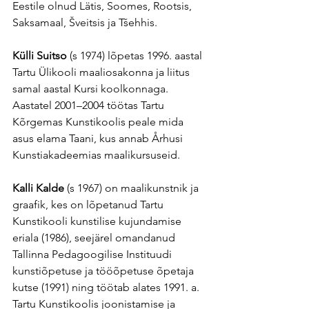
Eestile olnud Lätis, Soomes, Rootsis, 
Saksamaal, Šveitsis ja Tšehhis.
Külli Suitso
 (s 1974) lõpetas 1996. aastal 
Tartu Ülikooli maaliosakonna ja liitus 
samal aastal Kursi koolkonnaga. 
Aastatel 2001–2004 töötas Tartu 
Kõrgemas Kunstikoolis peale mida 
asus elama Taani, kus annab Århusi 
Kunstiakadeemias maalikursuseid.
Kalli Kalde
 (s 1967) on maalikunstnik ja 
graafik, kes on lõpetanud Tartu 
Kunstikooli kunstilise kujundamise 
eriala (1986), seejärel omandanud 
Tallinna Pedagoogilise Instituudi 
kunstiõpetuse ja tööõpetuse õpetaja 
kutse (1991) ning töötab alates 1991. a. 
Tartu Kunstikoolis joonistamise ja 