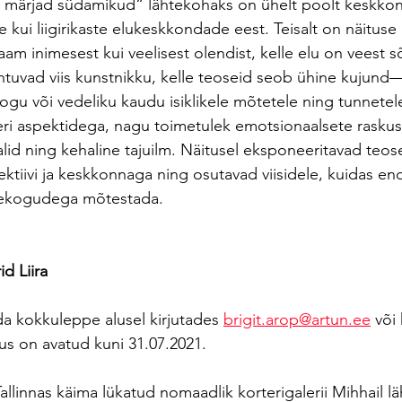
 märjad südamikud“ lähtekohaks on ühelt poolt keskkon
kui liigirikaste elukeskkondade eest. Teisalt on näituse 
am inimesest kui veelisest olendist, kelle elu on veest sõ
htuvad viis kunstnikku, kelle teoseid seob ühine kujund
u või vedeliku kaudu isiklikele mõtetele ning tunnetele
ri aspektidega, nagu toimetulek emotsionaalsete raskus
alid ning kehaline tajuilm. Näitusel eksponeeritavad teo
ektiivi ja keskkonnaga ning osutavad viisidele, kuidas end
eekogudega mõtestada.
id Liira
da kokkuleppe alusel kirjutades 
brigit.arop@artun.ee
 või
us on avatud kuni 31.07.2021.
allinnas käima lükatud nomaadlik korterigalerii Mihhail 