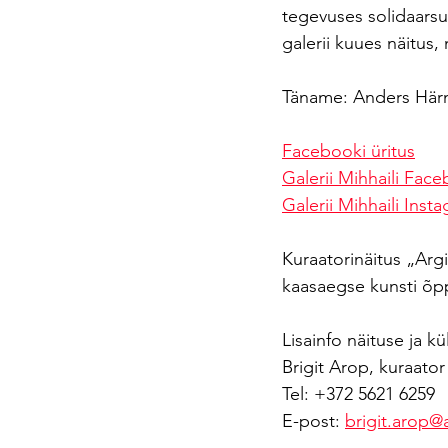
tegevuses solidaars
galerii kuues näitus
Täname: Anders Härm,
Facebooki üritus
Galerii Mihhaili Fac
Galerii Mihhaili Inst
Kuraatorinäitus „Ar
kaasaegse kunsti õp
Lisainfo näituse ja k
Brigit Arop, kuraator
Tel: +372 5621 6259
E-post: 
brigit.arop@