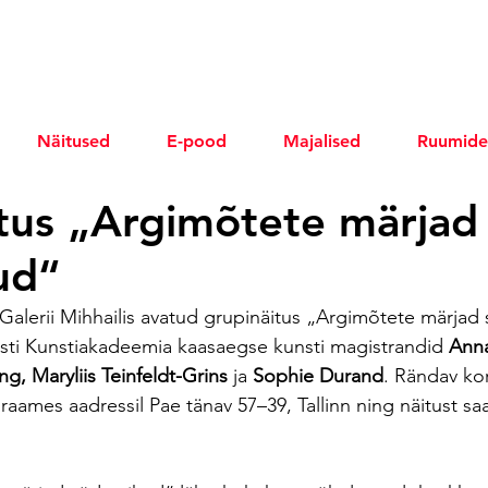
Näitused
E-pood
Majalised
Ruumide
tus „Argimõtete märjad
ud“
n Galerii Mihhailis avatud grupinäitus „Argimõtete märjad
esti Kunstiakadeemia kaasaegse kunsti magistrandid
 Anna
g, Maryliis Teinfeldt-Grins 
ja 
Sophie Durand
. Rändav kor
raames aadressil Pae tänav 57–39, Tallinn ning näitust sa