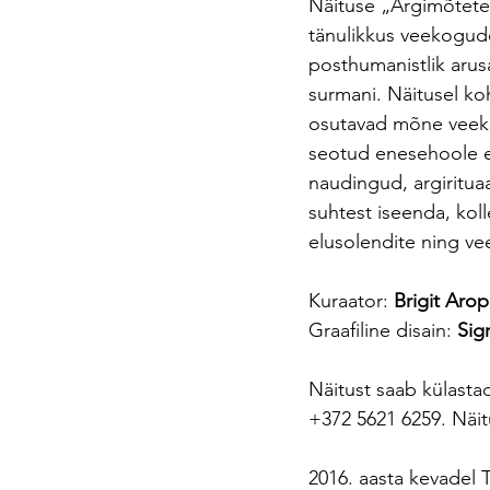
Näituse „Argimõtete
tänulikkus veekogude 
posthumanistlik arusa
surmani. Näitusel ko
osutavad mõne veekog
seotud enesehoole e
naudingud, argiritua
suhtest iseenda, koll
elusolendite ning v
Kuraator:
 Brigit Arop
Graafiline disain: 
Sigr
Näitust saab külasta
+372 5621 6259. Näit
2016. aasta kevadel T