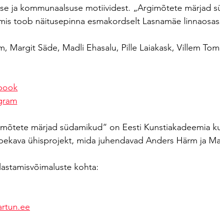
use ja kommunaalsuse motiividest. „Argimõtete märjad 
, mis toob näitusepinna esmakordselt Lasnamäe linnaosas
 Margit Säde, Madli Ehasalu, Pille Laiakask, Villem Tomi
ebook
agram
gimõtete märjad südamikud“ on Eesti Kunstiakadeemia ku
pekava ühisprojekt, mida juhendavad Anders Härm ja Ma
ülastamisvõimaluste kohta:
artun.ee