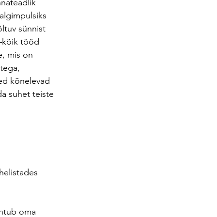
nateadlik 
algimpulsiks 
ltuv sünnist 
—kõik tööd 
, mis on 
tega, 
sed kõnelevad 
a suhet teiste 
 helistades 
lähtub oma 