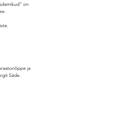
südamikud“ on 
se.
ste.
raatoriõppe ja 
rgit Säde.