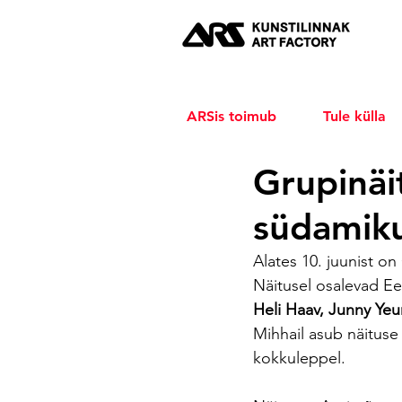
ARSis toimub
Tule külla
Grupinäi
südamik
Alates 10. juunist o
Näitusel osalevad E
Heli Haav, Junny Yeun
Mihhail asub näituse 
kokkuleppel.